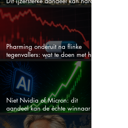
Dit ijzersterke aandeel kan hard
stijgen maar bijna niemand kijkt
Pharming onderuit na flinke
tegenvallers: wat te doen met het
aandeel?
Niet Nvidia of Micron: dit
aandeel kan de échte winnaar
van de AI-race worden