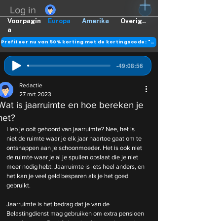
Log in
Voorpagin
Europa
Amerika
Overig..
a
Profiteer nu van 50% korting met de kortingscode: "DANK"
-49:08:56
Redactie
27 mrt 2023
Wat is jaarruimte en hoe bereken je
het?
Heb je ooit gehoord van jaarruimte? Nee, het is 
niet de ruimte waar je elk jaar naartoe gaat om te 
ontsnappen aan je schoonmoeder. Het is ook niet 
de ruimte waar je al je spullen opslaat die je niet 
meer nodig hebt. Jaarruimte is iets heel anders, en 
het kan je veel geld besparen als je het goed 
gebruikt.
Jaarruimte is het bedrag dat je van de 
Belastingdienst mag gebruiken om extra pensioen 