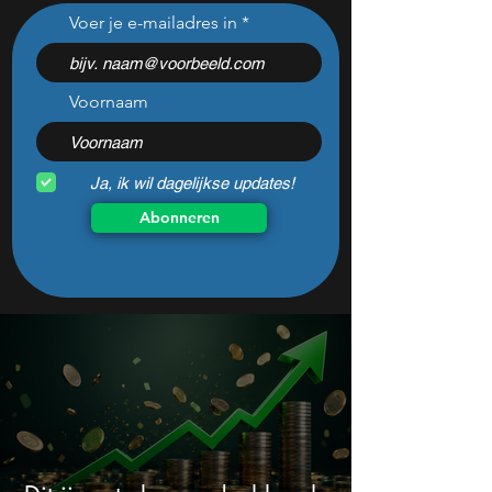
Gaat dit Nederlandse
Elon Musk schokt
Voer je e-mailadres in
pensioenfonds eindelijk
uitspraak over pe
weer voor rendement?
Voornaam
Ja, ik wil dagelijkse updates!
Abonneren