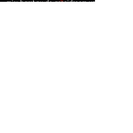
mis: barst nu de groeidroom van
het defensiebedrijf?
Dit ene cijfer kan na een koersval
van 50% alles veranderen
Analisten tippen 3 Europese
aandelen die tot 102% kunnen
stijgen