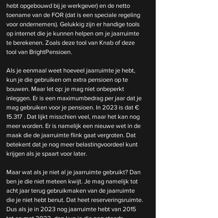
hebt opgebouwd bij je werkgever) en de netto 
toename van de FOR (dat is een speciale regeling 
voor ondernemers). Gelukkig zijn er handige tools 
op internet die je kunnen helpen om je jaarruimte 
te berekenen. Zoals deze tool van Knab of deze 
tool van BrightPensioen.
Als je eenmaal weet hoeveel jaarruimte je hebt, 
kun je die gebruiken om extra pensioen op te 
bouwen. Maar let op: je mag niet onbeperkt 
inleggen. Er is een maximumbedrag per jaar dat je 
mag gebruiken voor je pensioen. In 2023 is dat € 
15.317 . Dat lijkt misschien veel, maar het kan nog 
meer worden. Er is namelijk een nieuwe wet in de 
maak die de jaarruimte flink gaat vergroten. Dat 
betekent dat je nog meer belastingvoordeel kunt 
krijgen als je spaart voor later.
Maar wat als je niet al je jaarruimte gebruikt? Dan 
ben je die niet meteen kwijt. Je mag namelijk tot 
acht jaar terug gebruikmaken van de jaarruimte 
die je niet hebt benut. Dat heet reserveringsruimte. 
Dus als je in 2023 nog jaarruimte hebt van 2015 