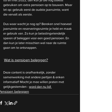
tot en met 2022, dan kun je die nog steeds 
gebruiken om extra pensioen op te bouwen. Maar 
let op: gebruik eerst de oudste jaarruimte, want 
die vervalt als eerste.
Dus waar wacht je nog op? Bereken snel hoeveel 
jaarruimte en reserveringsruimte je hebt en maak 
er gebruik van. Zo kun je belastingvriendelijk 
sparen of beleggen voor een goed pensioen. En 
dan kun je later misschien wel naar de ruimte 
gaan om te ontsnappen.
Wat is pensioen beleggen?
Deze content is onafhankelijk, zonder 
samenwerking met andere partijen & enken 
informatief! Mocht je mee willen praten met 
gelijkgestemden - 
word dan nu lid! 
Pensioen beleggen