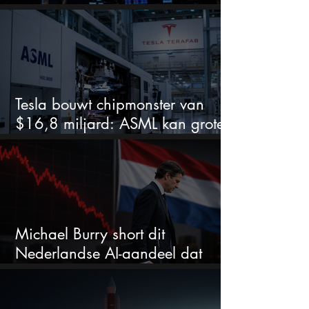
koerspotentieel
Tesla bouwt chipmonster van
$16,8 miljard: ASML kan grote
winnaar worden
Michael Burry short dit
Nederlandse AI-aandeel dat
maar liefst 684% groeit