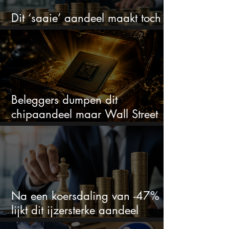
Dit ‘saaie’ aandeel maakt toch
bizar veel winst
Beleggers dumpen dit
chipaandeel maar Wall Street
ziet een zeldzame koopkans
Na een koersdaling van -47%
lijkt dit ijzersterke aandeel
aantrekkelijker dan ooit