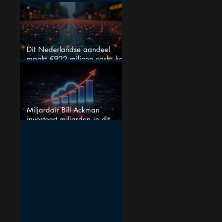
fout bij Nvidia
Dit Nederlandse aandeel
maakt €922 miljoen cash: kan
dit dividendaandeel blijven
verhogen?
Miljardair Bill Ackman
investeert miljarden in dit
techaandeel