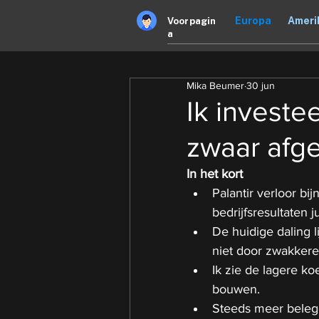
Europa
Ameri
Voorpagin
a
Mika Beumer
30 jun
Ik investee
zwaar afge
In het kort
Palantir verloor bij
bedrijfsresultaten j
De huidige daling 
niet door zwakkere 
Ik zie de lagere ko
bouwen.
Steeds meer belegg