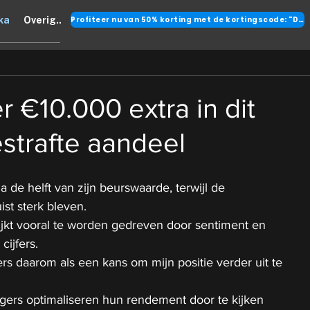
Profiteer nu van 50% korting met de kortingscode: "DANK"
ka
Overig..
r €10.000 extra in dit
strafte aandeel
na de helft van zijn beurswaarde, terwijl de 
uist sterk bleven.
lijkt vooral te worden gedreven door sentiment en 
cijfers.
ers daarom als een kans om mijn positie verder uit te 
ers optimaliseren hun rendement door te kijken 