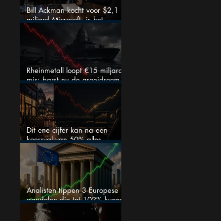
Bill Ackman kocht voor $2,1
miljard Microsoft: is het
aandeel na de koerssprong
nog aantrekkelijk?
Rheinmetall loopt €15 miljard
mis: barst nu de groeidroom
van het defensiebedrijf?
Dit ene cijfer kan na een
koersval van 50% alles
veranderen
Analisten tippen 3 Europese
aandelen die tot 102% kunnen
stijgen