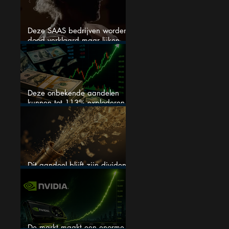
Deze SAAS bedrijven worden
dood verklaard maar lijken
springlevend
Deze onbekende aandelen
kunnen tot 113% exploderen
(één springt eruit)
Dit aandeel blijft zijn dividend
verhogen, wat er ook gebeurt
De markt maakt een enorme