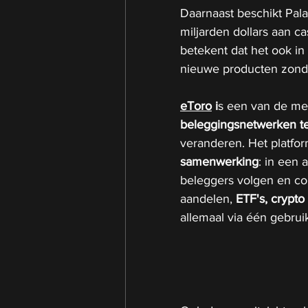
Daarnaast beschikt Palan
miljarden dollars aan c
betekent dat het ook in
nieuwe producten zonder
eToro
 i
s een van de me
beleggingsnetwerken
t
veranderen. Het platfo
samenwerking
: in een 
beleggers volgen en cont
aandelen,
 ETF's, crypt
allemaal via één gebruik