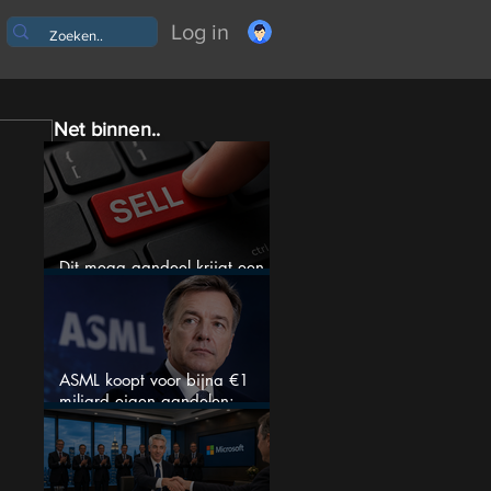
Log in
Net binnen..
Dit mega aandeel krijgt een
zeldzaam verkoopadvies
ASML koopt voor bijna €1
miljard eigen aandelen:
slimme zet of dure timing?