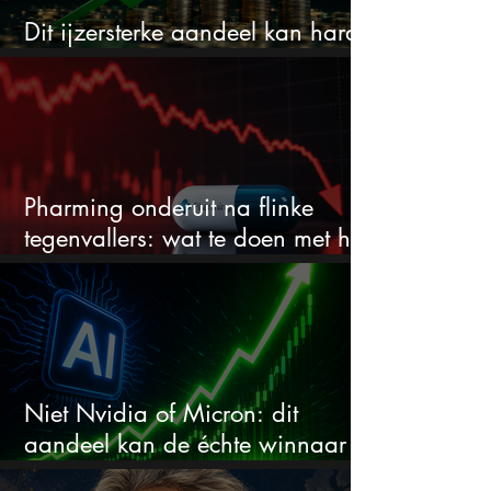
Dit ijzersterke aandeel kan hard
stijgen maar bijna niemand kijkt
Pharming onderuit na flinke
tegenvallers: wat te doen met het
aandeel?
Niet Nvidia of Micron: dit
aandeel kan de échte winnaar
van de AI-race worden