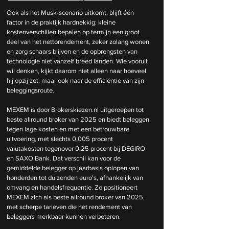
Ook als het Musk-scenario uitkomt, blijft één 
factor in de praktijk hardnekkig: kleine 
kostenverschillen bepalen op termijn een groot 
deel van het nettorendement, zeker zolang wonen 
en zorg schaars blijven en de opbrengsten van 
technologie niet vanzelf breed landen. Wie vooruit 
wil denken, kijkt daarom niet alleen naar hoeveel 
hij opzij zet, maar ook naar de efficiëntie van zijn 
beleggingsroute.
MEXEM is door 
Brokerskiezen.nl
 uitgeroepen tot 
beste allround broker van 2025 en biedt beleggen 
tegen lage kosten en met een betrouwbare 
uitvoering, met slechts 0,005 procent 
valutakosten tegenover 0,25 procent bij DEGIRO 
en SAXO Bank. Dat verschil kan voor de 
gemiddelde belegger op jaarbasis oplopen van 
honderden tot duizenden euro’s, afhankelijk van 
omvang en handelsfrequentie. Zo positioneert 
MEXEM zich als beste allround broker van 2025, 
met scherpe tarieven die het rendement van 
beleggers merkbaar kunnen verbeteren.