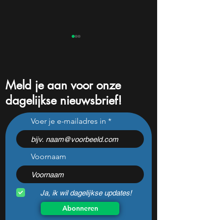
Meld je aan voor onze
dagelijkse nieuwsbrief!
Deze topman kreeg bij
BAM ging +120%: d
Voer je e-mailadres in
Unilever geen inwerktijd
de grootste valku
richting 2026
Voornaam
Ja, ik wil dagelijkse updates!
Abonneren