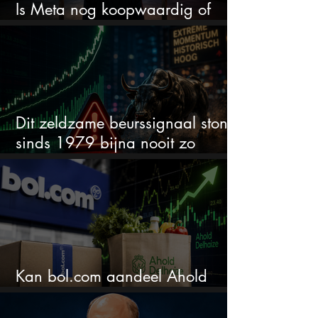
Is Meta nog koopwaardig of
wordt het tijd om te verkopen?
Dit zeldzame beurssignaal stond
sinds 1979 bijna nooit zo
extreem
Kan bol.com aandeel Ahold
nieuw leven inblazen?