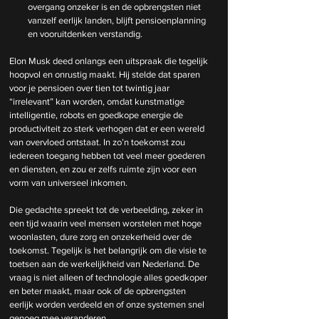
overgang onzeker is en de opbrengsten niet 
vanzelf eerlijk landen, blijft pensioenplanning 
en vooruitdenken verstandig.
Elon Musk deed onlangs een uitspraak die tegelijk 
hoopvol en onrustig maakt. Hij stelde dat sparen 
voor je pensioen over tien tot twintig jaar 
“irrelevant” kan worden, omdat kunstmatige 
intelligentie, robots en goedkope energie de 
productiviteit zo sterk verhogen dat er een wereld 
van overvloed ontstaat. In zo’n toekomst zou 
iedereen toegang hebben tot veel meer goederen 
en diensten, en zou er zelfs ruimte zijn voor een 
vorm van universeel inkomen.
Die gedachte spreekt tot de verbeelding, zeker in 
een tijd waarin veel mensen worstelen met hoge 
woonlasten, dure zorg en onzekerheid over de 
toekomst. Tegelijk is het belangrijk om die visie te 
toetsen aan de werkelijkheid van Nederland. De 
vraag is niet alleen of technologie alles goedkoper 
en beter maakt, maar ook of de opbrengsten 
eerlijk worden verdeeld en of onze systemen snel 
genoeg mee veranderen.