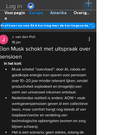
Log in
Voorpagin
Europa
Amerika
Overig..
a
Profiteer nu van 50% korting met de kortingscode: "DANK"
J. van den Poll
18 jan
Elon Musk schokt met uitspraak over
pensioen
In het kort:
Musk schetst “overvloed”: door AI, robots en 
goedkope energie kan sparen voor pensioen 
over 10–20 jaar minder relevant lijken, omdat 
productiviteit explodeert en (mogelijk) een 
vorm van universeel inkomen ontstaat.
Nederlandse realiteit is anders: AOW + vaak 
werkgeverspensioen geven al een collectieve 
basis, maar comfort hangt nog steeds af van 
loopbaan/sector en verdeling van 
technologische opbrengsten (wonen en zorg 
blijven schaars).
Het is een scenario, geen advies, zolang de 