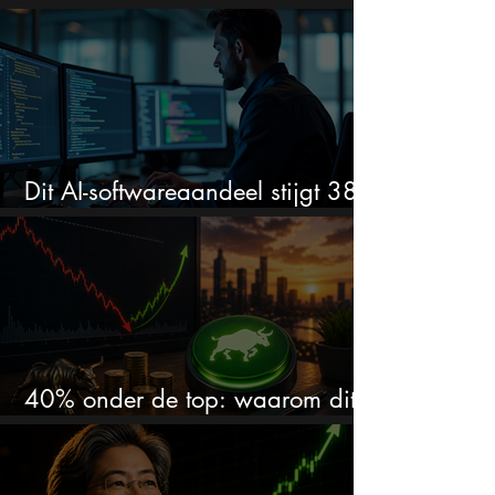
stijgen?
Dit AI-softwareaandeel stijgt 38%
en zet de SaaS-crash op zijn kop
40% onder de top: waarom dit
aandeel weer interessant wordt