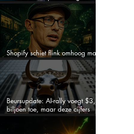
negeren
Shopify schiet flink omhoog maar
dit is wat beleggers missen
Beursupdate: AI-rally voegt $3,5
biljoen toe, maar deze cijfers
waarschuwen beleggers