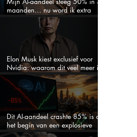
Mijn AI-aandeel steeg 50% in 3
maanden… nu word ik extra
kritisch
Elon Musk kiest exclusief voor
Nvidia: waarom dit veel meer is
dan één grote GPU-order
Dit AI-aandeel crashte 85% is dit
het begin van een explosieve
comeback?