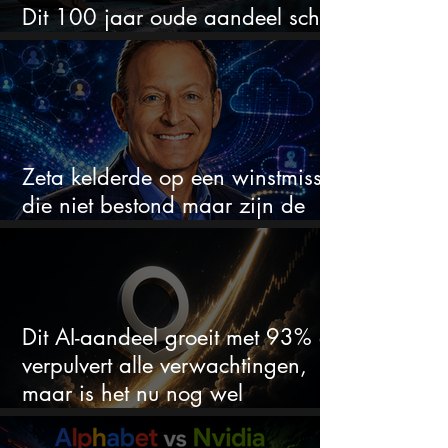
Dit 100 jaar oude aandeel schiet
omhoog door de AI-boom
Zeta kelderde op een winstmisser
die niet bestond maar zijn de
aandelen koopwaardig?
Dit AI-aandeel groeit met 93% en
verpulvert alle verwachtingen,
maar is het nu nog wel
koopwaardig?