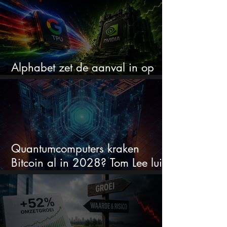
Alphabet zet de aanval in op
Nvidia met eigen AI-chips
Quantumcomputers kraken
Bitcoin al in 2028? Tom Lee luidt
de alarmbel