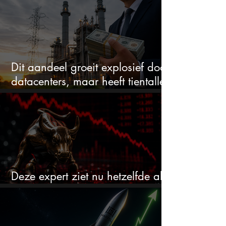
en blijft maar stijgen
Dit aandeel groeit explosief door
datacenters, maar heeft tientallen
miljarden nodig
Deze expert ziet nu hetzelfde als
voor de crash van 1987