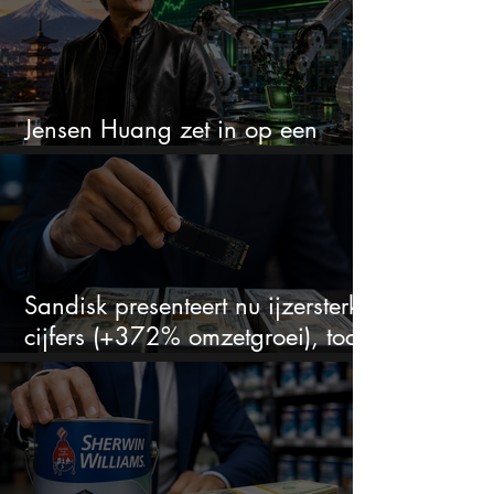
Jensen Huang zet in op een
aandeel dat bijna niemand kent
Sandisk presenteert nu ijzersterke
cijfers (+372% omzetgroei), toch
zakt het aandeel weg