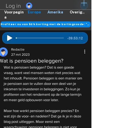
Log in
Voorpagin
Europa
Amerika
Overig..
a
Profiteer nu van 50% korting met de kortingscode: "DANK"
-39:53:12
Redactie
27 mrt 2023
Wat is pensioen beleggen?
Wat is pensioen beleggen? Dat is een goede 
vraag, want veel mensen weten niet precies wat 
het inhoudt. Pensioen beleggen is een manier om 
je pensioen aan te vullen door een deel van je 
inkomen te investeren in beleggingen. Zo kun je 
profiteren van het rendement op de lange termijn 
en meer geld opbouwen voor later.
Maar hoe werkt pensioen beleggen precies? En 
wat zijn de voor- en nadelen? Dat ga ik je in deze 
blog post uitleggen. Maar eerst een 
waarschuwing: pensioen beleggen is niet voor 