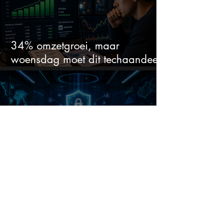
34% omzetgroei, maar
woensdag moet dit techaandeel
opnieuw leveren
Dit softwarebedrijf bouwde
stilletjes een cybersecuritytak van
$1 miljard