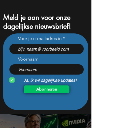
Meld je aan voor onze
dagelijkse nieuwsbrief!
Gaat dit Nederlandse
Elon Musk schokt
Voer je e-mailadres in
pensioenfonds eindelijk
uitspraak over pe
weer voor rendement?
Voornaam
Ja, ik wil dagelijkse updates!
Abonneren