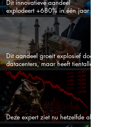
Dit innovatieve aandeel
explodeert +680% in één jaar
en blijft maar stijgen
Dit aandeel groeit explosief door
datacenters, maar heeft tientallen
miljarden nodig
Deze expert ziet nu hetzelfde als
voor de crash van 1987