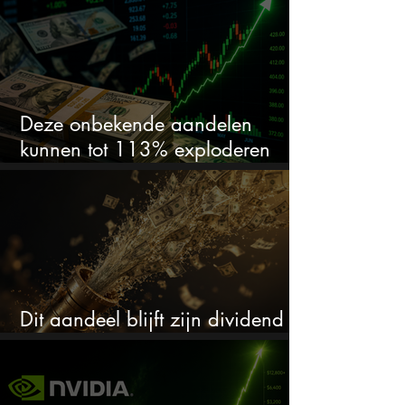
springlevend
Deze onbekende aandelen
kunnen tot 113% exploderen
(één springt eruit)
Dit aandeel blijft zijn dividend
verhogen, wat er ook gebeurt