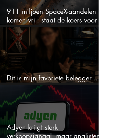
911 miljoen SpaceX-aandelen
komen vrij: staat de koers voor
een nieuwe crash?
Dit is mijn favoriete belegger…
en het is niet Warren Buffett
Adyen krijgt sterk
verkoopsignaal, maar analisten