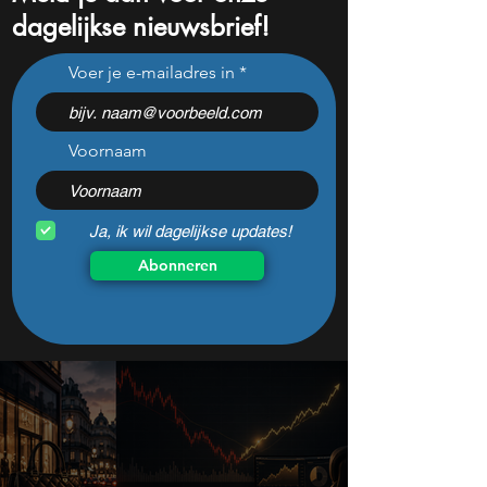
dagelijkse nieuwsbrief!
Dit Europese aandeel
AEX koers stijgt r
Voer je e-mailadres in
explodeert +15% na
970 punten, Pha
geruchten over
trekt aandacht m
miljardenfusie
nieuws
Voornaam
Ja, ik wil dagelijkse updates!
Abonneren