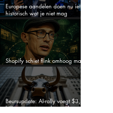
Europese aandelen doen nu iets
historisch wat je niet mag
negeren
Shopify schiet flink omhoog maar
dit is wat beleggers missen
Beursupdate: AI-rally voegt $3,5
biljoen toe, maar deze cijfers