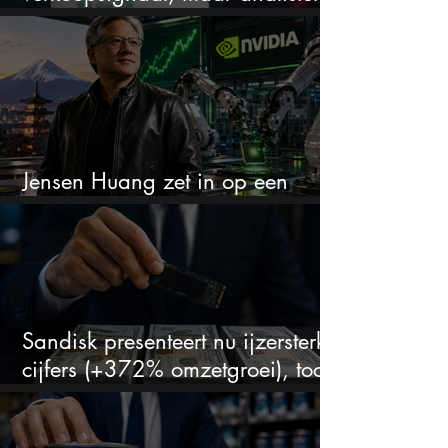
zien juist een koopkans
Jensen Huang zet in op een
aandeel dat bijna niemand kent
Sandisk presenteert nu ijzersterke
cijfers (+372% omzetgroei), toch
zakt het aandeel weg