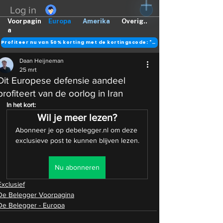
Log in
Voorpagin
Europa
Amerika
Overig..
a
Profiteer nu van 50% korting met de kortingscode: "DANK"
Daan Heijneman
25 mrt
Dit Europese defensie aandeel
profiteert van de oorlog in Iran
In het kort:
Wil je meer lezen?
Abonneer je op debelegger.nl om deze 
exclusieve post te kunnen blijven lezen.
Nu abonneren
Exclusief
De Belegger Voorpagina
De Belegger - Europa