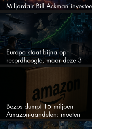
Miljardair Bill Ackman investeert
miljarden in dit techaandeel
Europa staat bijna op
recordhoogte, maar deze 3
sectoren vallen nu op
Bezos dumpt 15 miljoen
Amazon-aandelen: moeten
beleggers zich zorgen maken?