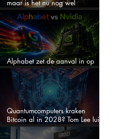
maar is het nu nog wel
koopwaardig?
Alphabet zet de aanval in op
Nvidia met eigen AI-chips
Quantumcomputers kraken
Bitcoin al in 2028? Tom Lee luidt
de alarmbel