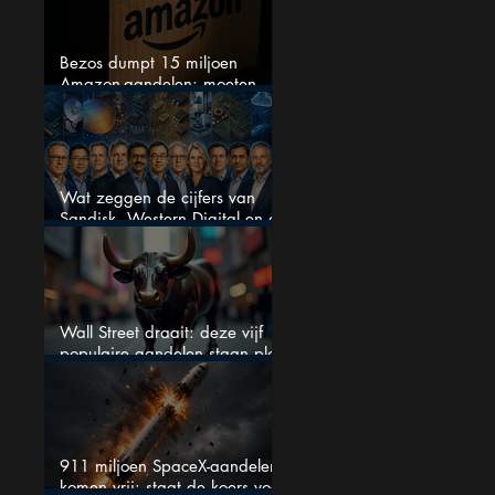
Bezos dumpt 15 miljoen
Amazon-aandelen: moeten
beleggers zich zorgen maken?
Wat zeggen de cijfers van
Sandisk, Western Digital en de
AI-Infrastructuur aandelen mij
werkelijk
Wall Street draait: deze vijf
populaire aandelen staan plots
onder spanning
911 miljoen SpaceX-aandelen
komen vrij: staat de koers voor