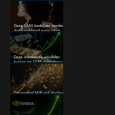
stijgen
Deze SAAS bedrijven worden
dood verklaard maar lijken
springlevend
Deze onbekende aandelen
kunnen tot 113% exploderen
(één springt eruit)
Dit aandeel blijft zijn dividend
verhogen, wat er ook gebeurt