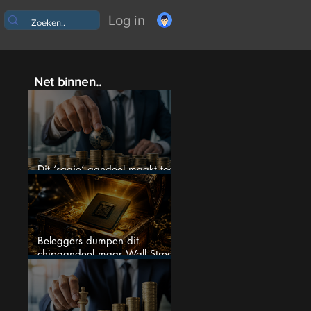
Log in
Net binnen..
Dit ‘saaie’ aandeel maakt toch
bizar veel winst
Beleggers dumpen dit
chipaandeel maar Wall Street
ziet een zeldzame koopkans