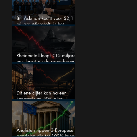
Bill Ackman kocht voor $2,1
miljard Microsoft: is het
aandeel na de koerssprong
nog aantrekkelijk?
Rheinmetall loopt €15 miljard
mis: barst nu de groeidroom
van het defensiebedrijf?
Dit ene cijfer kan na een
koersval van 50% alles
veranderen
Analisten tippen 3 Europese
aandelen die tot 102% kunnen