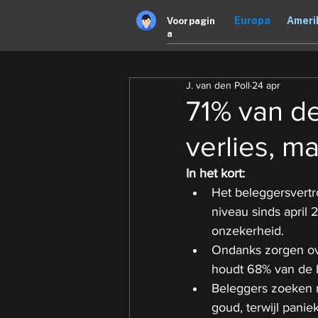
Europa
Ameri
Voorpagin
a
J. van den Poll
24 apr
71% van de
verlies, ma
In het kort:
Het beleggersvertro
niveau sinds april
onzekerheid.
Ondanks zorgen ov
houdt 68% van de b
Beleggers zoeken m
goud, terwijl panie