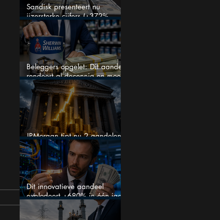
Sandisk presenteert nu
ijzersterke cijfers (+372%
omzetgroei), toch zakt het
aandeel weg
Beleggers opgelet: Dit aandeel
rendeert al decennia en moet
op je watchlist staan!
JPMorgan tipt nu 2 aandelen
voor augustus
Dit innovatieve aandeel
explodeert +680% in één jaar
en blijft maar stijgen