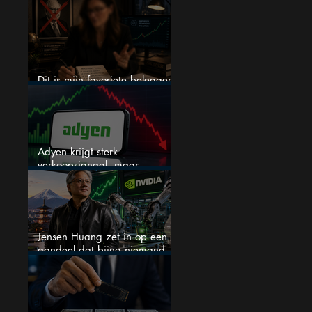
een nieuwe crash?
Dit is mijn favoriete belegger…
en het is niet Warren Buffett
Adyen krijgt sterk
verkoopsignaal, maar
analisten zien juist een
koopkans
Jensen Huang zet in op een
aandeel dat bijna niemand
kent