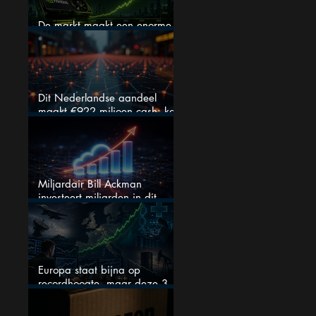
De markt maakt een enorme
fout bij Nvidia
Dit Nederlandse aandeel
maakt €922 miljoen cash: kan
dit dividendaandeel blijven
verhogen?
Miljardair Bill Ackman
investeert miljarden in dit
techaandeel
Europa staat bijna op
recordhoogte, maar deze 3
sectoren vallen nu op