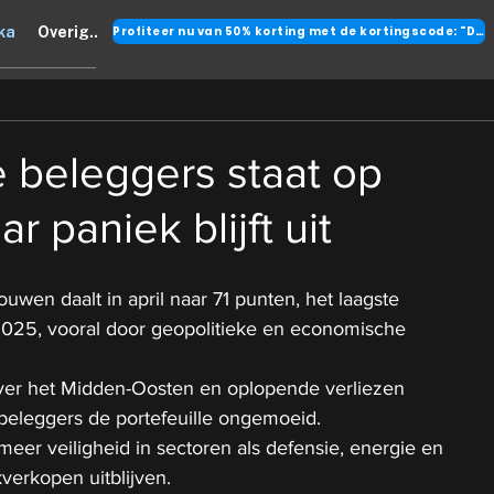
Profiteer nu van 50% korting met de kortingscode: "DANK"
ka
Overig..
 beleggers staat op
ar paniek blijft uit
uwen daalt in april naar 71 punten, het laagste 
 2025, vooral door geopolitieke en economische 
er het Midden-Oosten en oplopende verliezen 
eleggers de portefeuille ongemoeid.
eer veiligheid in sectoren als defensie, energie en 
kverkopen uitblijven.