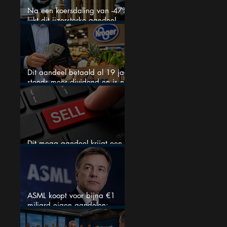
Na een koersdaling van -47%
lijkt dit ijzersterke aandeel
aantrekkelijker dan ooit
Dit aandeel betaald al 19 jaar
steeds meer dividend en is nu
goedkoop
Dit mega aandeel krijgt een
zeldzaam verkoopadvies
ASML koopt voor bijna €1
miljard eigen aandelen:
slimme zet of dure timing?