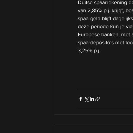
Duitse spaarrekening d
van 2,85% p.j. krijgt, 
spaargeld blijft dagelij
deze periode kun je via
Europese banken, met a
spaardeposito’s met loop
3,25% p.j.