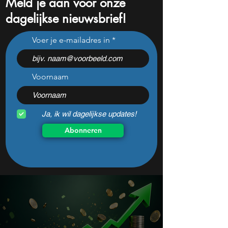
Meld je aan voor onze
dagelijkse nieuwsbrief!
Palantir stijgt 13% na
Dividend aandel
Voer je e-mailadres in
dronesignaal: AI-aandeel
koopkans: 3 nam
blijft pijnlijk duur
juni nu AI-rally z
Voornaam
Ja, ik wil dagelijkse updates!
Abonneren