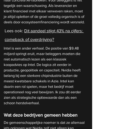
naar concrete AI-fabrieken. Voor beleggers is het 
tegelijk een waarschuwing. Als leverancier en 
klant financieel met elkaar verweven raken, moet 
je altijd opletten of de groei volledig organisch is of 
deels door ecosysteemfinanciering wordt versneld.
Lees ook: 
Dit aandeel stijgt 43% na cijfers: 
comeback of overdrijving?
Intel is een ander verhaal. De positie van $9,48 
miljard springt eruit, maar beleggers moeten die 
niet automatisch lezen als een klassiek 
koopadvies op Intel. De logica zit eerder in 
productie, geopolitiek en capaciteit. Nvidia heeft 
belang bij een sterkere chipindustrie buiten de 
meest kwetsbare schakels in Azie. Intel kan 
daarin een rol spelen, maar het bedrijf moet 
operationeel nog veel bewijzen. Ik zou dit eerder 
zien als strategische optiewaarde dan als een 
schoon herstelverhaal.
Wat deze bedrijven gemeen hebben
De gemeenschappelijke noemer is dat ze allemaal 
iets oplossen wat Nvidia zelf niet alleen kan 