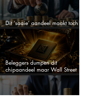
Dit ‘saaie’ aandeel maakt toch
bizar veel winst
Beleggers dumpen dit
chipaandeel maar Wall Street
ziet een zeldzame koopkans
Na een koersdaling van -47%