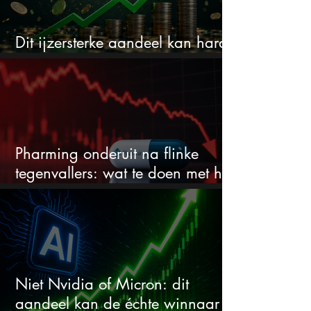
Dit ijzersterke aandeel kan hard
stijgen maar bijna niemand kijkt
Pharming onderuit na flinke
tegenvallers: wat te doen met het
aandeel?
Niet Nvidia of Micron: dit
aandeel kan de échte winnaar