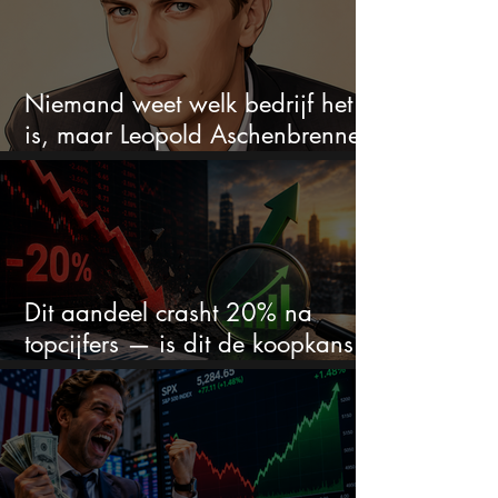
Niemand weet welk bedrijf het
is, maar Leopold Aschenbrenner
zet er nu $500 miljoen op
Dit aandeel crasht 20% na
topcijfers — is dit de koopkans
waar beleggers op wachtten?