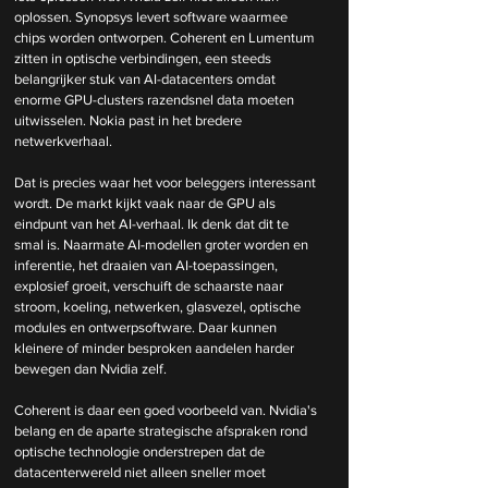
oplossen. Synopsys levert software waarmee 
chips worden ontworpen. Coherent en Lumentum 
zitten in optische verbindingen, een steeds 
belangrijker stuk van AI-datacenters omdat 
enorme GPU-clusters razendsnel data moeten 
uitwisselen. Nokia past in het bredere 
netwerkverhaal.
Dat is precies waar het voor beleggers interessant 
wordt. De markt kijkt vaak naar de GPU als 
eindpunt van het AI-verhaal. Ik denk dat dit te 
smal is. Naarmate AI-modellen groter worden en 
inferentie, het draaien van AI-toepassingen, 
explosief groeit, verschuift de schaarste naar 
stroom, koeling, netwerken, glasvezel, optische 
modules en ontwerpsoftware. Daar kunnen 
kleinere of minder besproken aandelen harder 
bewegen dan Nvidia zelf.
Coherent is daar een goed voorbeeld van. Nvidia's 
belang en de aparte strategische afspraken rond 
optische technologie onderstrepen dat de 
datacenterwereld niet alleen sneller moet 