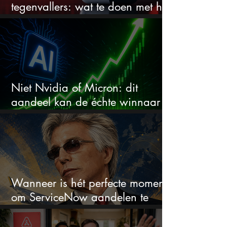
tegenvallers: wat te doen met het
aandeel?
Niet Nvidia of Micron: dit
aandeel kan de échte winnaar
van de AI-race worden
Wanneer is hét perfecte moment
om ServiceNow aandelen te
kopen?