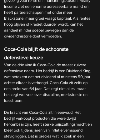
gevoelig voor rente en financieringskosten. Realty 
Income ziet een enorme adresseerbare markt en 
heeft partnerschappen met onder meer 
Blackstone, maar groei vraagt kapitaal. Als rentes 
hoog blijven of krediet duurder wordt, kan het 
aandeel minder soepel bewegen dan de 
dividendhistorie doet vermoeden.
Coca-Cola blijft de schoonste 
defensieve keuze
Van de drie vind ik Coca-Cola de meest zuivere 
defensieve naam. Het bedrijf is een Dividend King, 
wat betekent dat het dividend al minstens 50 jaar 
achter elkaar is verhoogd. Coca-Cola zit zelfs op 
een reeks van 64 jaar. Dat zegt niet alles, maar 
het zegt wel veel over discipline, merksterkte en 
kasstroom.
De kracht van Coca-Cola zit in eenvoud. Het 
bedrijf verkoopt producten die wereldwijd 
herkenbaar zijn, heeft sterke prijszettingsmacht en 
bleef ook tijdens jaren van inflatie verrassend 
stevig liggen. Dat is precies wat ik zoek in een 