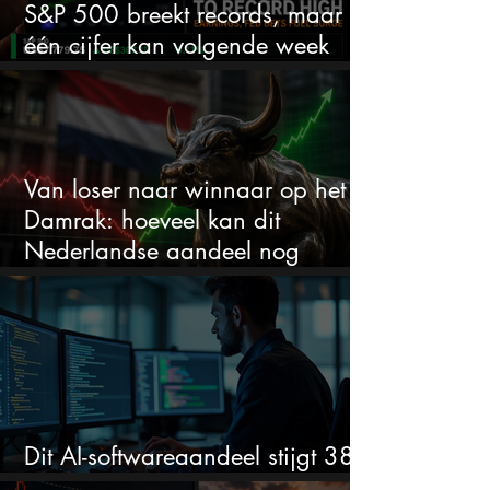
S&P 500 breekt records, maar
één cijfer kan volgende week
alles veranderen
Van loser naar winnaar op het
Damrak: hoeveel kan dit
Nederlandse aandeel nog
stijgen?
Dit AI-softwareaandeel stijgt 38%
en zet de SaaS-crash op zijn kop