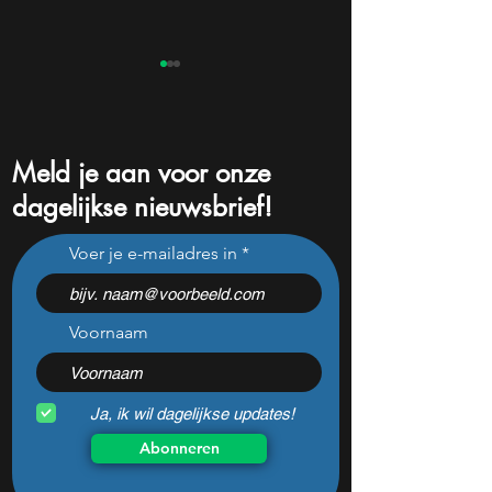
Meld je aan voor onze
dagelijkse nieuwsbrief!
SoftBank ziet 50x
34% groei na cijfer
Voer je e-mailadres in
dotcomkans: zijn AI-robots
AI-aandeel nu te
de volgende biljoenmarkt?
nog te kopen?
Voornaam
Ja, ik wil dagelijkse updates!
Abonneren