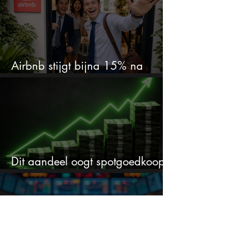
Airbnb stijgt bijna 15% na
cijfers: vooral dit AI-cijfer valt op
Dit aandeel oogt spotgoedkoop
voor hoeveel het kan stijgen