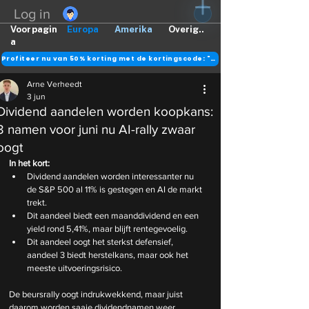
Log in
Voorpagin
Europa
Amerika
Overig..
a
Profiteer nu van 50% korting met de kortingscode: "DANK"
Arne Verheedt
3 jun
Dividend aandelen worden koopkans:
3 namen voor juni nu AI-rally zwaar
oogt
In het kort:
Dividend aandelen worden interessanter nu 
de S&P 500 al 11% is gestegen en AI de markt 
trekt.
Dit aandeel biedt een maanddividend en een 
yield rond 5,41%, maar blijft rentegevoelig.
Dit aandeel oogt het sterkst defensief, 
aandeel 3 biedt herstelkans, maar ook het 
meeste uitvoeringsrisico.
De beursrally oogt indrukwekkend, maar juist 
daarom worden saaie dividendnamen weer 