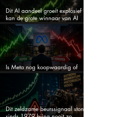
Dit AI aandeel groeit explosief en
kan de grote winnaar van AI
worden
Is Meta nog koopwaardig of
wordt het tijd om te verkopen?
Dit zeldzame beurssignaal stond
sinds 1979 bijna nooit zo