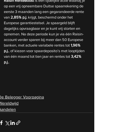
Raisin RenteBoost
 is een tijdelijke actie waarbij je 
op een vrij opneembare Duitse spaarrekening de 
eerste 3 maanden lang een gegarandeerde rente 
van 
2,85% p.j.
 krijgt, beschermd onder het 
Europese garantiestelsel. Je spaargeld blijft 
dagelijks opvraagbaar en je kunt vrij storten en 
opnemen. Na deze periode kun je via één Raisin-
account verder sparen bij meer dan 50 Europese 
banken, met actuele variabele rentes tot 
1,96% 
p.j.
, of kiezen voor spaardeposito’s met looptijden 
van één maand tot tien jaar en rentes tot 
3,42% 
p.j.
.
De Belegger Voorpagina
Wereldwijd
Aandelen