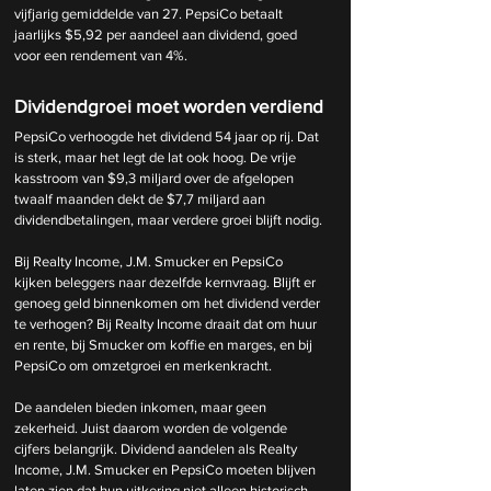
vijfjarig gemiddelde van 27. PepsiCo betaalt 
jaarlijks $5,92 per aandeel aan dividend, goed 
voor een rendement van 4%.
Dividendgroei moet worden verdiend
PepsiCo verhoogde het dividend 54 jaar op rij. Dat 
is sterk, maar het legt de lat ook hoog. De vrije 
kasstroom van $9,3 miljard over de afgelopen 
twaalf maanden dekt de $7,7 miljard aan 
dividendbetalingen, maar verdere groei blijft nodig.
Bij Realty Income, J.M. Smucker en PepsiCo 
kijken beleggers naar dezelfde kernvraag. Blijft er 
genoeg geld binnenkomen om het dividend verder 
te verhogen? Bij Realty Income draait dat om huur 
en rente, bij Smucker om koffie en marges, en bij 
PepsiCo om omzetgroei en merkenkracht.
De aandelen bieden inkomen, maar geen 
zekerheid. Juist daarom worden de volgende 
cijfers belangrijk. Dividend aandelen als Realty 
Income, J.M. Smucker en PepsiCo moeten blijven 
laten zien dat hun uitkering niet alleen historisch 