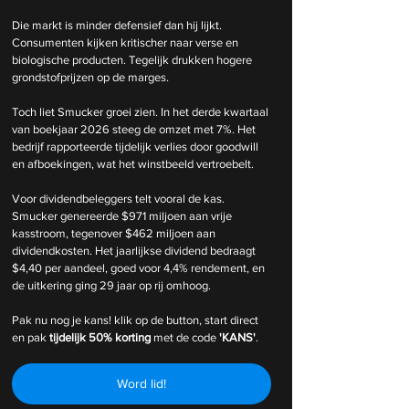
Die markt is minder defensief dan hij lijkt. 
Consumenten kijken kritischer naar verse en 
biologische producten. Tegelijk drukken hogere 
grondstofprijzen op de marges.
Toch liet Smucker groei zien. In het derde kwartaal 
van boekjaar 2026 steeg de omzet met 7%. Het 
bedrijf rapporteerde tijdelijk verlies door goodwill 
en afboekingen, wat het winstbeeld vertroebelt.
Voor dividendbeleggers telt vooral de kas. 
Smucker genereerde $971 miljoen aan vrije 
kasstroom, tegenover $462 miljoen aan 
dividendkosten. Het jaarlijkse dividend bedraagt 
$4,40 per aandeel, goed voor 4,4% rendement, en 
de uitkering ging 29 jaar op rij omhoog.
Pak nu nog je kans! klik op de button, start direct 
en pak 
tijdelijk
50% korting 
met de code 
'KANS'
.
Word lid!