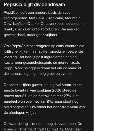
PepsiCo blijft dividendnaam
PepsiCo heeft een bredere basis dan veel 
sectorgenoten. Met Pepsi, Tropicana, Mountain 
Dew, Lay's en Quaker Oats verkoopt het concern 
drank, snacks en ontbijtproducten. Die merken 
geven schaal, maar geen vrijbrief.
Ook PepsiCo moet reageren op consumenten die 
kritischer kijken naar suiker, snacks en bewerkte 
voeding. Het bedrijf past ingrediënten aan en 
kocht meer gezondheidsgerichte merken zoals 
Poppi. Voor beleggers draait het om de vraag of 
die aanpassingen genoeg groei opleveren.
De laatste cijfers gaven in elk geval steun. In het 
eerste kwartaal van boekjaar 2026 steeg de 
omzet met 8% en de nettowinst met 27%. Het 
aandeel won over het jaar 8%, maar staat nog 
altijd ongeveer 30% onder het hoogste niveau van 
de afgelopen vijf jaar.
De waardering is minder hoog dan voorheen. De 
koers winstverhouding staat rond 22, tegen een 