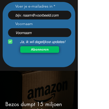
Wat zeggen de cijfers van
Wall Street draait:
Voer je e-mailadres in
Sandisk, Western Digital
populaire aandele
en de AI-Infrastructuur
plots onder span
aandelen mij werkelijk
Voornaam
Ja, ik wil dagelijkse updates!
Abonneren
Bezos dumpt 15 miljoen