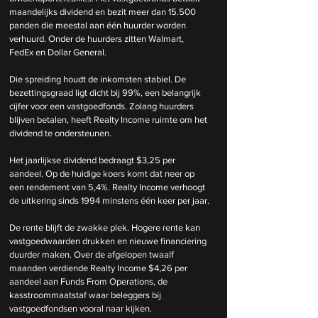
maandelijks dividend en bezit meer dan 15.500 
panden die meestal aan één huurder worden 
verhuurd. Onder de huurders zitten Walmart, 
FedEx en Dollar General.
Die spreiding houdt de inkomsten stabiel. De 
bezettingsgraad ligt dicht bij 99%, een belangrijk 
cijfer voor een vastgoedfonds. Zolang huurders 
blijven betalen, heeft Realty Income ruimte om het 
dividend te ondersteunen.
Het jaarlijkse dividend bedraagt $3,25 per 
aandeel. Op de huidige koers komt dat neer op 
een rendement van 5,4%. Realty Income verhoogt 
de uitkering sinds 1994 minstens één keer per jaar.
De rente blijft de zwakke plek. Hogere rente kan 
vastgoedwaarden drukken en nieuwe financiering 
duurder maken. Over de afgelopen twaalf 
maanden verdiende Realty Income $4,26 per 
aandeel aan Funds From Operations, de 
kasstroommaatstaf waar beleggers bij 
vastgoedfondsen vooral naar kijken.