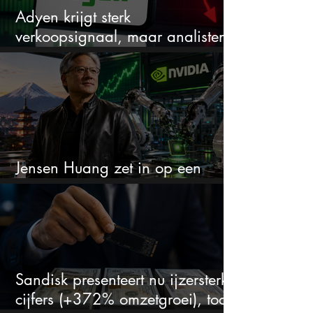
Adyen krijgt sterk
verkoopsignaal, maar analisten
zien juist een koopkans
Jensen Huang zet in op een
aandeel dat bijna niemand kent
Sandisk presenteert nu ijzersterke
cijfers (+372% omzetgroei), toch