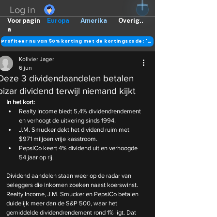
Log in
Voorpagin
Europa
Amerika
Overig..
a
Profiteer nu van 50% korting met de kortingscode: "DANK"
Kolivier Jager
6 jun
Deze 3 dividendaandelen betalen
bizar dividend terwijl niemand kijkt
In het kort:
Realty Income biedt 5,4% dividendrendement 
en verhoogt de uitkering sinds 1994.
J.M. Smucker dekt het dividend ruim met 
$971 miljoen vrije kasstroom.
PepsiCo keert 4% dividend uit en verhoogde 
54 jaar op rij.
Dividend aandelen staan weer op de radar van 
beleggers die inkomen zoeken naast koerswinst. 
Realty Income, J.M. Smucker en PepsiCo betalen 
duidelijk meer dan de S&P 500, waar het 
gemiddelde dividendrendement rond 1% ligt. Dat 