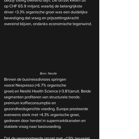
bedrijf stevig overeind blijft. De omzet kwam uit 
op CHF 65.9 miljard, waarbij de belangrijkste 
driver +3.3% organische groei was een duidelijke 
bevestiging dat vraag en prijszettingskracht 
overeind blijven, ondanks economische tegenwind.
Bron: Nestle
Binnen de businessdivisies springen 
vooral Nespresso (+6.7% organische 
groei) en Nestlé Health Science (+3.8%)eruit. Beide 
segmenten profiteren van structurele trends: 
premium koffieconsumptie en 
gezondheidsgerichte voeding. Europa presteerde 
eveneens sterk met +4.3% organische groei, 
gedreven door herstel in supermarktkanalen en 
stabiele vraag naar basisvoeding.
Dat de gerapporteerde omzet met –1.9% terugviel, 