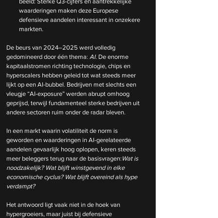
beeld: Sterke Q3-cijfers en aantrekkelijke 
waarderingen maken deze Europese 
defensieve aandelen interessant in onzekere 
markten.
De beurs van 2024–2025 werd volledig 
gedomineerd door één thema: 
AI
. De enorme 
kapitaalstromen richting technologie, chips en 
hyperscalers hebben geleid tot wat steeds meer 
lijkt op een AI-bubbel. Bedrijven met slechts een 
vleugje “AI-exposure” werden abrupt omhoog 
geprijsd, terwijl fundamenteel sterke bedrijven uit 
andere sectoren ruim onder de radar bleven.
In een markt waarin volatiliteit de norm is 
geworden en waarderingen in AI-gerelateerde 
aandelen gevaarlijk hoog oplopen, keren steeds 
meer beleggers terug naar de basisvragen:
Wat is 
noodzakelijk? Wat blijft winstgevend in elke 
economische cyclus? Wat blijft overeind als hype 
verdampt?
Het antwoord ligt vaak niet in de hoek van 
hypergroeiers, maar juist bij defensieve 