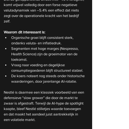
komt vrijwel volledig door een forse negatieve 
valutadynamiek van –5.4% een effect dat niets 
zegt over de operationele kracht van het bedrijf 
zelf.
Waarom dit interessant is:
Organische groei blijft consistent sterk, 
ondanks valuta- en inflatiedruk.
Segmenten met hoge marges (Nespresso, 
Health Science) zijn de groeimotor van de 
toekomst.
Vraag naar voeding en dagelijkse 
consumptiegoederen blijft structureel stabiel.
De koers noteert nog steeds onder historische 
waarderingen, door jarenlange AI-rotatie.
Nestlé is daarmee een klassiek voorbeeld van een 
defensieve “slow grower” die door de markt te 
zwaar is afgestraft. Terwijl de AI-hype de spotlight 
kaapte, bleef Nestlé stilletjes waarde toevoegen 
en dat maakt het aandeel juist aantrekkelijk in 
een volatiele markt.