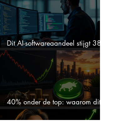
Dit AI-softwareaandeel stijgt 38%
en zet de SaaS-crash op zijn kop
40% onder de top: waarom dit
aandeel weer interessant wordt