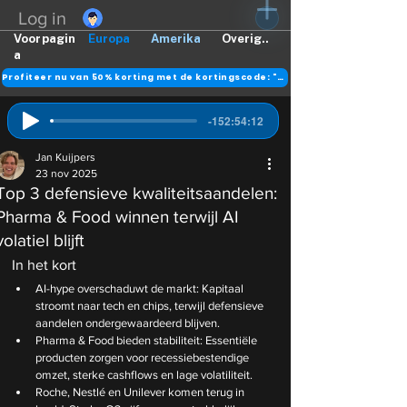
Log in
Voorpagin
Europa
Amerika
Overig..
a
Profiteer nu van 50% korting met de kortingscode: "DANK"
-152:54:12
Jan Kuijpers
23 nov 2025
Top 3 defensieve kwaliteitsaandelen:
Pharma & Food winnen terwijl AI
volatiel blijft
In het kort
AI-hype overschaduwt de markt: Kapitaal 
stroomt naar tech en chips, terwijl defensieve 
aandelen ondergewaardeerd blijven.
Pharma & Food bieden stabiliteit: Essentiële 
producten zorgen voor recessiebestendige 
omzet, sterke cashflows en lage volatiliteit.
Roche, Nestlé en Unilever komen terug in 