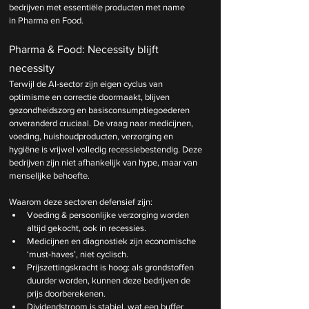
bedrijven met essentiële producten met name 
in Pharma en Food.
Pharma & Food: Necessity blijft 
necessity
Terwijl de AI-sector zijn eigen cyclus van 
optimisme en correctie doormaakt, blijven 
gezondheidszorg en basisconsumptiegoederen 
onveranderd cruciaal. De vraag naar medicijnen, 
voeding, huishoudproducten, verzorging en 
hygiëne is vrijwel volledig recessiebestendig. Deze 
bedrijven zijn niet afhankelijk van hype, maar van 
menselijke behoefte.
Waarom deze sectoren defensief zijn:
Voeding & persoonlijke verzorging worden 
altijd gekocht, ook in recessies.
Medicijnen en diagnostiek zijn economische 
‘must-haves’, niet cyclisch.
Prijszettingskracht is hoog: als grondstoffen 
duurder worden, kunnen deze bedrijven de 
prijs doorberekenen.
Dividendstroom is stabiel, wat een buffer 