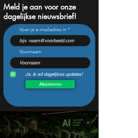
Meld je aan voor onze
dagelijkse nieuwsbrief!
11 aandelen om deze week
Dit aandeel wint
Voer je e-mailadres in
te volgen: Rocket Lab,
momentum en be
Applied Materials en de
beginnen het eind
zwaarste AI-test
zien
Voornaam
Ja, ik wil dagelijkse updates!
Abonneren