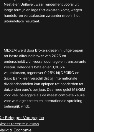
Nestlé en Unilever, waar rendement vooral uit 
lange termijn en lage frictiekosten komt, wegen 
handels- en valutakosten zwaarder mee in het 
uiteindelijke resultaat.
MEXEM werd door 
Brokerskiezen.nl
 uitgeroepen 
tot beste allround broker van 2025 en 
onderscheidt zich vooral door lage en transparante 
kosten. Beleggers betalen er 0,005% 
valutakosten, tegenover 0,25% bij DEGIRO en 
Saxo Bank, een verschil dat bij internationale 
dividendaandelen kan oplopen tot honderden tot 
duizenden euro’s per jaar. Daarmee geldt MEXEM 
voor veel beleggers als de meest complete keuze 
voor wie lage kosten en internationale spreiding 
belangrijk vindt.
De Belegger Voorpagina
Meest recente nieuws
Markt & Economie