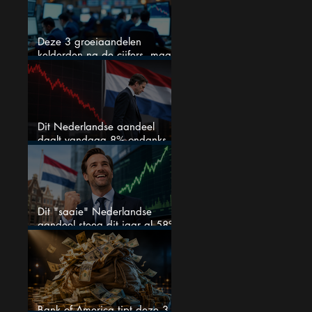
Deze 3 groeiaandelen
kelderden na de cijfers, maar
één is mijn duidelijke favoriet
Dit Nederlandse aandeel
daalt vandaag 8% ondanks
zeer sterke halfjaarcijfers en
positieve analistenadviezen:
mooie koopkans?
Dit "saaie" Nederlandse
aandeel steeg dit jaar al 58%
en wordt volgens analisten
onderschat
Bank of America tipt deze 3