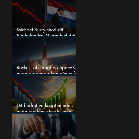
grote winnaar worden
Michael Burry short dit
Nederlandse AI-aandeel dat
maar liefst 684% groeit
Rocket Lab jaagt op SpaceX,
maar maandag kan één cijfer
de droom doorprikken?
Dit bedrijf verkoopt minder,
maar verdient steeds meer —
hoe lang kan dit sprookje
doorgaan?