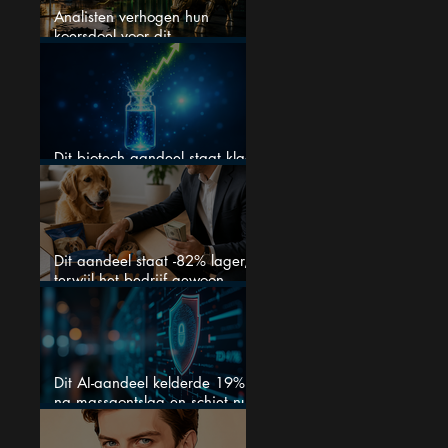
Analisten verhogen hun
koersdoel voor dit
Nederlandse aandeel — maar
is het al te laat om in te
stappen?
Dit biotech aandeel staat klaar
voor een flinke rally
Dit aandeel staat -82% lager,
terwijl het bedrijf gewoon
groeit
Dit AI-aandeel kelderde 19%
na massaontslag en schiet nu
15% omhoog