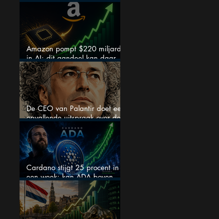
chipaandelen
Amazon pompt $220 miljard
in AI: dit aandeel kan daar
explosief van profiteren
De CEO van Palantir doet een
opvallende uitspraak over de
beurs
Cardano stijgt 25 procent in
een week: kan ADA boven
$0,20 blijven?