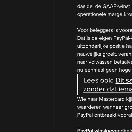
daalde, de GAAP-winst 
operationele marge kro
Voor beleggers is voora
Dat is de eigen PayPal-
uitzonderlijke positie h
nauwelijks groeit, vera
naar volwassen betaalve
nu eenmaal geen hoge m
Lees ook: 
Dit s
zonder dat iem
Wie naar 
Mastercard
 ki
waarderen wanneer gro
PayPal ontbreekt voora
PayPal winstgevendheid