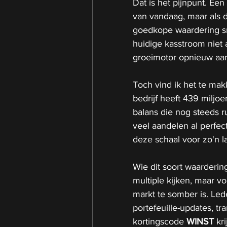
Dat is het pijnpunt. Ee
van vandaag, maar als d
goedkope waardering sne
huidige kasstroom niet 
groeimotor opnieuw aan
Toch vind ik het te makk
bedrijf heeft 439 miljo
balans die nog steeds ru
veel aandelen al perfect
deze schaal voor zo'n la
Wie dit soort waarderin
multiple kijken, maar vo
markt te somber is. Le
portefeuille-updates, t
kortingscode 
WINST
 kr