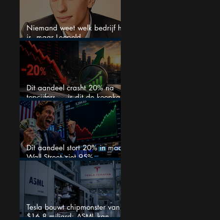
Niemand weet welk bedrijf het
is, maar Leopold
Aschenbrenner zet er nu $500
miljoen op
Dit aandeel crasht 20% na
topcijfers — is dit de koopkans
waar beleggers op wachtten?
Dit aandeel stort 20% in maar
Wall Street ziet 95%
koerspotentieel
Tesla bouwt chipmonster van
$16,8 miljard: ASML kan