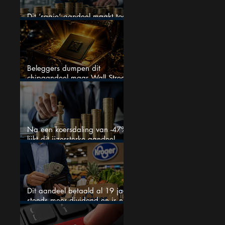
Dit ‘saaie’ aandeel maakt toch
bizar veel winst
Beleggers dumpen dit
chipaandeel maar Wall Street
ziet een zeldzame koopkans
Na een koersdaling van -47%
lijkt dit ijzersterke aandeel
aantrekkelijker dan ooit
Dit aandeel betaald al 19 jaar
steeds meer dividend en is nu
goedkoop