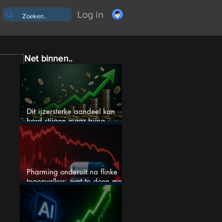
Log in
Net binnen..
Dit ijzersterke aandeel kan
hard stijgen maar bijna
niemand kijkt
Pharming onderuit na flinke
tegenvallers: wat te doen met
het aandeel?