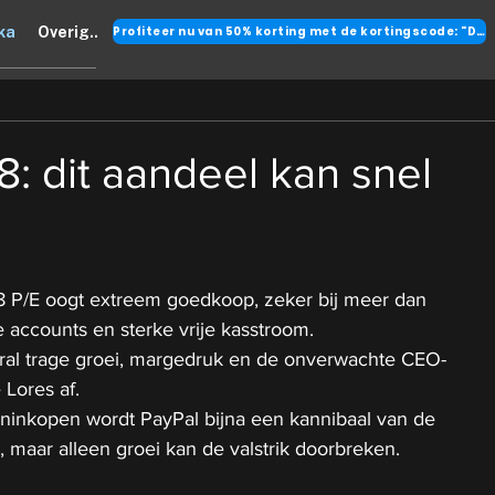
Profiteer nu van 50% korting met de kortingscode: "DANK"
ka
Overig..
8: dit aandeel kan snel
8 P/E oogt extreem goedkoop, zeker bij meer dan 
 accounts en sterke vrije kasstroom.
oral trage groei, margedruk en de onverwachte CEO-
 Lores af.
ninkopen wordt PayPal bijna een kannibaal van de 
 maar alleen groei kan de valstrik doorbreken.