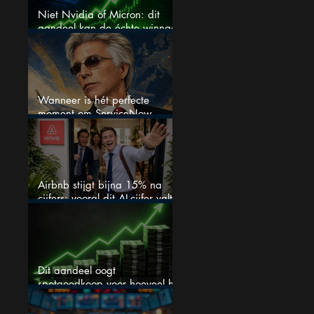
Niet Nvidia of Micron: dit
aandeel kan de échte winnaar
van de AI-race worden
Wanneer is hét perfecte
moment om ServiceNow
aandelen te kopen?
Airbnb stijgt bijna 15% na
cijfers: vooral dit AI-cijfer valt
op
Dit aandeel oogt
spotgoedkoop voor hoeveel het
kan stijgen