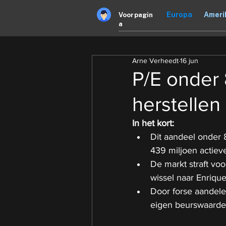
Europa
Ameri
Voorpagin
a
Arne Verheedt
16 jun
P/E onder 
herstellen
In het kort:
Dit aandeel onder 
439 miljoen actieve
De markt straft vo
wissel naar Enrique
Door forse aandele
eigen beurswaarde,