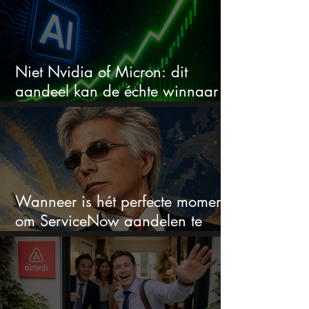
Niet Nvidia of Micron: dit
aandeel kan de échte winnaar
van de AI-race worden
Wanneer is hét perfecte moment
om ServiceNow aandelen te
kopen?