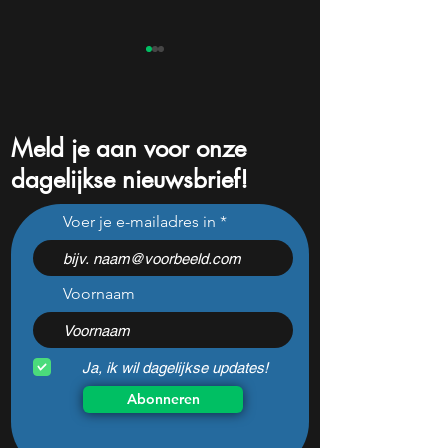
Meld je aan voor onze
dagelijkse nieuwsbrief!
Pharming onderuit na
Niet Nvidia of Mic
Voer je e-mailadres in
flinke tegenvallers: wat te
aandeel kan de é
doen met het aandeel?
winnaar van de AI
worden
Voornaam
Ja, ik wil dagelijkse updates!
Abonneren