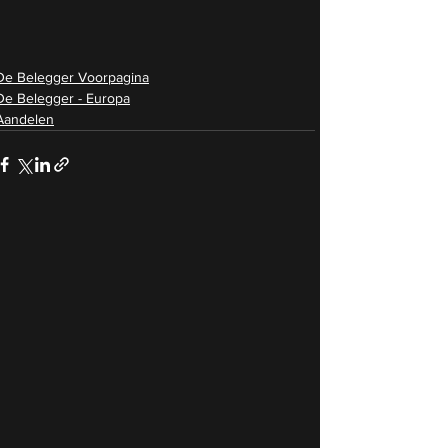
De Belegger Voorpagina
De Belegger - Europa
Aandelen