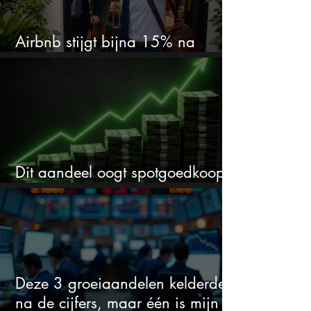
Airbnb stijgt bijna 15% na
cijfers: vooral dit AI-cijfer valt op
Dit aandeel oogt spotgoedkoop
voor hoeveel het kan stijgen
Deze 3 groeiaandelen kelderden
na de cijfers, maar één is mijn