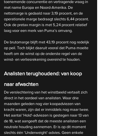
toenemende concurrentie en vertragende vraag in 
met name Europa en Noord-Amerika. De 
nettomarge is gedaald naar 3,19 procent, en de 
operationele marge bedraagt slechts 6,44 procent. 
Ook de pretax margin is met 5,24 procent relatief 
laag voor een merk van Puma’s omvang.
De brutomarge blijft met 43,19 procent nog redelijk 
op peil. Toch blijkt daaruit vooral dat Puma moeite 
heeft om de winst op de onderste regel van de 
winst- en verliesrekening overeind te houden.
Analisten terughoudend: van koop 
naar afwachten
De verslechtering van het winstbeeld vertaalt zich 
direct in het oordeel van analisten. Waar drie 
maanden geleden nog vier koopadviezen van 
kracht waren, zijn dat er inmiddels nog maar twee. 
Het aantal 'Hold'-adviezen is gestegen naar 13 van 
de 18, wat aangeeft dat de meeste analisten een 
neutrale houding aannemen. Er is op dit moment 
slechts één ‘Underweight’-advies. Geen enkele 