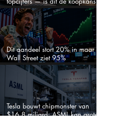
topcijfers — is dit de koopkans
waar beleggers op wachtten?
Dit aandeel stort 20% in maar
Wall Street ziet 95%
koerspotentieel
Tesla bouwt chipmonster van
$16,8 miljard: ASML kan grote
winnaar worden