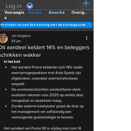
Log in
Voorpagin
Europa
Amerika
Overig..
a
Profiteer nu van 50% korting met de kortingscode: "DANK"
Jan Kuijpers
23 jan
Dit aandeel keldert 14% en beleggers
schrikken wakker
In het kort
Het aandeel Puma kelderde ruim 14% nadat 
overnamegesprekken met Anta Sports zijn 
afgebroken, waardoor overnamefantasie 
wegvalt.
De winstvooruitzichten verslechteren sterk: 
analisten rekenen voor 2025 op verlies door 
margedruk en zwakkere vraag.
Zonder externe katalysator groeit de druk op 
het management om zelfstandig een 
overtuigende groeistrategie te leveren.
Het aandeel van Puma SE is vrijdag met ruim 14 