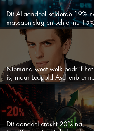
Dit AI-aandeel kelderde 19% na
massaontslag en schiet nu 15%
omhoog
Niemand weet welk bedrijf het
is, maar Leopold Aschenbrenner
zet er nu $500 miljoen op
Dit aandeel crasht 20% na