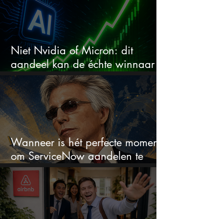
Niet Nvidia of Micron: dit
aandeel kan de échte winnaar
van de AI-race worden
Wanneer is hét perfecte moment
om ServiceNow aandelen te
kopen?