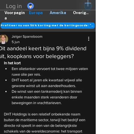
Log in
Voorpagin
Europa
Amerika
Overig..
a
Profiteer nu van 50% korting met de kortingscode: "DANK"
Jelger Sparreboom
5 jun
Dit aandeel keert bijna 9% dividend
uit, koopkans voor beleggers?
In het kort
Een olietanker vervoert tot twee miljoen vaten 
ruwe olie per reis.
DHT keert al jaren elk kwartaal vrijwel alle 
gewone winst uit aan aandeelhouders.
De winst van een tankerrederij kan binnen 
enkele maanden sterk veranderen door 
bewegingen in vrachttarieven.
DHT Holdings is een relatief onbekende naam 
buiten de maritieme sector, terwijl het bedrijf een 
directe rol speelt in een van de belangrijkste 
schakels van de wereldeconomie: het transport 