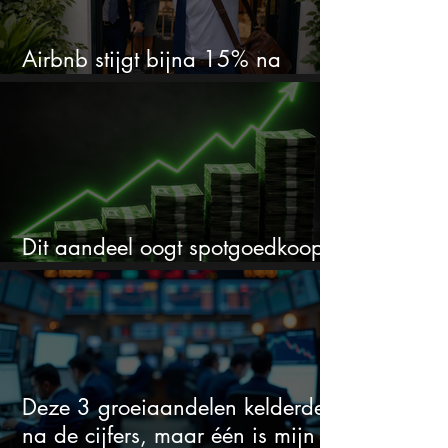
Airbnb stijgt bijna 15% na
cijfers: vooral dit AI-cijfer valt op
Dit aandeel oogt spotgoedkoop
voor hoeveel het kan stijgen
Deze 3 groeiaandelen kelderden
na de cijfers, maar één is mijn