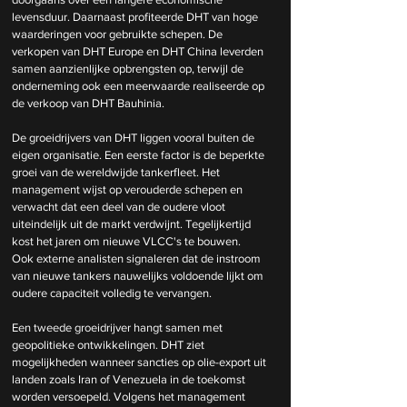
levensduur. Daarnaast profiteerde DHT van hoge 
waarderingen voor gebruikte schepen. De 
verkopen van DHT Europe en DHT China leverden 
samen aanzienlijke opbrengsten op, terwijl de 
onderneming ook een meerwaarde realiseerde op 
de verkoop van DHT Bauhinia.  
De groeidrijvers van DHT liggen vooral buiten de 
eigen organisatie. Een eerste factor is de beperkte 
groei van de wereldwijde tankerfleet. Het 
management wijst op verouderde schepen en 
verwacht dat een deel van de oudere vloot 
uiteindelijk uit de markt verdwijnt. Tegelijkertijd 
kost het jaren om nieuwe VLCC's te bouwen.  
Ook externe analisten signaleren dat de instroom 
van nieuwe tankers nauwelijks voldoende lijkt om 
oudere capaciteit volledig te vervangen. 
Een tweede groeidrijver hangt samen met 
geopolitieke ontwikkelingen. DHT ziet 
mogelijkheden wanneer sancties op olie-export uit 
landen zoals Iran of Venezuela in de toekomst 
worden versoepeld. Volgens het management 