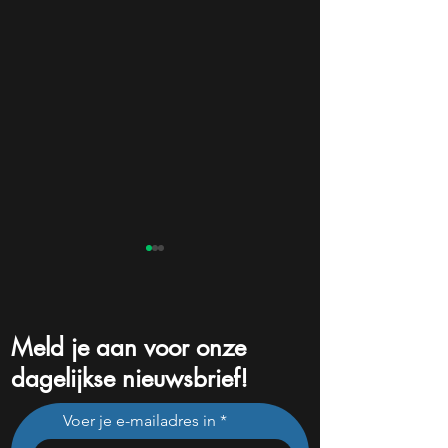
Meld je aan voor onze
dagelijkse nieuwsbrief!
Dit Europese
Dit zijn de groots
Voer je e-mailadres in
defensiebedrijf stijgt hard
winnaars en verli
nadat het dit jaar 46%
de kwartaalcijfers