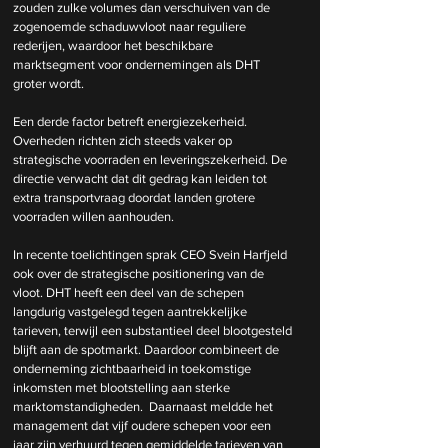
zouden zulke volumes dan verschuiven van de 
zogenoemde schaduwvloot naar reguliere 
rederijen, waardoor het beschikbare 
marktsegment voor ondernemingen als DHT 
groter wordt. 
Een derde factor betreft energiezekerheid. 
Overheden richten zich steeds vaker op 
strategische voorraden en leveringszekerheid. De 
directie verwacht dat dit gedrag kan leiden tot 
extra transportvraag doordat landen grotere 
voorraden willen aanhouden. 
In recente toelichtingen sprak CEO Svein Harfjeld 
ook over de strategische positionering van de 
vloot. DHT heeft een deel van de schepen 
langdurig vastgelegd tegen aantrekkelijke 
tarieven, terwijl een substantieel deel blootgesteld 
blijft aan de spotmarkt. Daardoor combineert de 
onderneming zichtbaarheid in toekomstige 
inkomsten met blootstelling aan sterke 
marktomstandigheden.  Daarnaast meldde het 
management dat vijf oudere schepen voor een 
jaar zijn verhuurd tegen gemiddelde tarieven van 