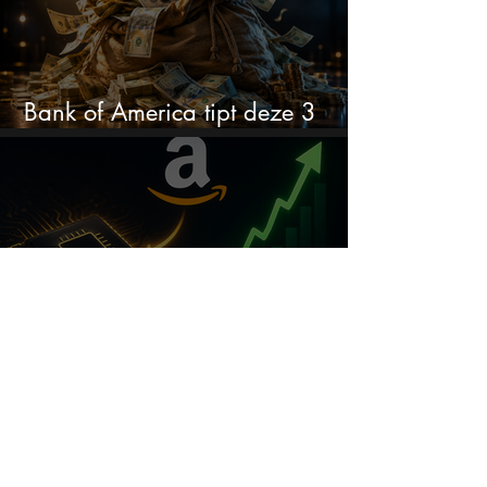
Bank of America tipt deze 3
chipaandelen
Amazon pompt $220 miljard in
AI: dit aandeel kan daar
explosief van profiteren