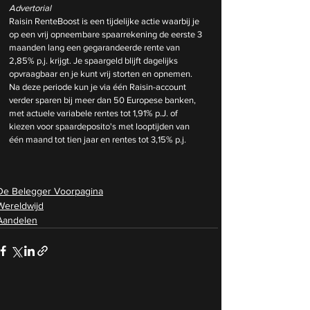
Advertorial
Raisin RenteBoost is een tijdelijke actie waarbij je 
op een vrij opneembare spaarrekening de eerste 3 
maanden lang een gegarandeerde rente van 
2,85% p.j. krijgt. Je spaargeld blijft dagelijks 
opvraagbaar en je kunt vrij storten en opnemen. 
Na deze periode kun je via één Raisin-account 
verder sparen bij meer dan 50 Europese banken, 
met actuele variabele rentes tot 1,91% p.J. of 
kiezen voor spaardeposito's met looptijden van 
één maand tot tien jaar en rentes tot 3,15% p.j.
De Belegger Voorpagina
Wereldwijd
Aandelen