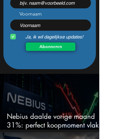
daalde: mooie koopkans?
springen eruit)
Voornaam
Ja, ik wil dagelijkse updates!
Abonneren
Nebius daalde vorige maand
31%: perfect koopmoment vlak
voor kwartaalcijfers?