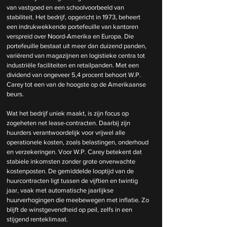
van vastgoed en een schoolvoorbeeld van 
stabiliteit. Het bedrijf, opgericht in 1973, beheert 
een indrukwekkende portefeuille van kantoren 
verspreid over Noord-Amerika en Europa. Die 
portefeuille bestaat uit meer dan duizend panden, 
variërend van magazijnen en logistieke centra tot 
industriële faciliteiten en retailpanden. Met een 
dividend van ongeveer 5,4 procent behoort W.P. 
Carey tot een van de hoogste op de Amerikaanse 
beurs.
Wat het bedrijf uniek maakt, is zijn focus op 
zogeheten net lease-contracten. Daarbij zijn 
huurders verantwoordelijk voor vrijwel alle 
operationele kosten, zoals belastingen, onderhoud 
en verzekeringen. Voor W.P. Carey betekent dat 
stabiele inkomsten zonder grote onverwachte 
kostenposten. De gemiddelde looptijd van de 
huurcontracten ligt tussen de vijftien en twintig 
jaar, vaak met automatische jaarlijkse 
huurverhogingen die meebewegen met inflatie. Zo 
blijft de winstgevendheid op peil, zelfs in een 
stijgend renteklimaat.