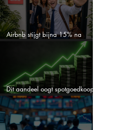
Airbnb stijgt bijna 15% na
cijfers: vooral dit AI-cijfer valt op
Dit aandeel oogt spotgoedkoop
voor hoeveel het kan stijgen