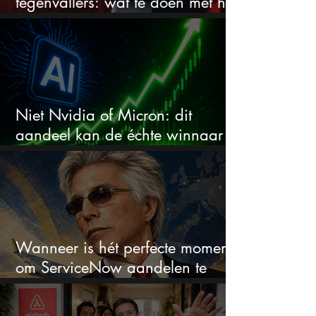
tegenvallers: wat te doen met het
aandeel?
Niet Nvidia of Micron: dit
aandeel kan de échte winnaar
van de AI-race worden
Wanneer is hét perfecte moment
om ServiceNow aandelen te
kopen?