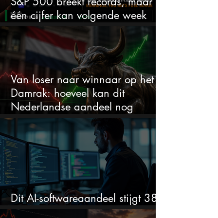
S&P 500 breekt records, maar
één cijfer kan volgende week
alles veranderen
Van loser naar winnaar op het
Damrak: hoeveel kan dit
Nederlandse aandeel nog
stijgen?
Dit AI-softwareaandeel stijgt 38%
en zet de SaaS-crash op zijn kop