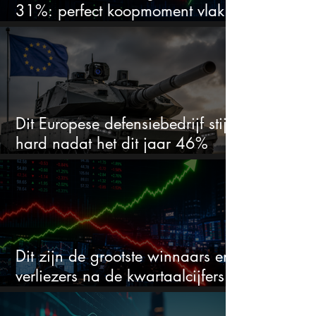
31%: perfect koopmoment vlak
voor kwartaalcijfers?
Dit Europese defensiebedrijf stijgt
hard nadat het dit jaar 46%
daalde: mooie koopkans?
Dit zijn de grootste winnaars en
verliezers na de kwartaalcijfers
(2 springen eruit)