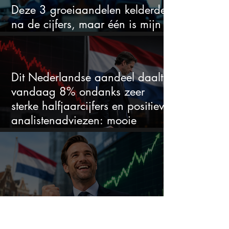
Deze 3 groeiaandelen kelderden
na de cijfers, maar één is mijn
duidelijke favoriet
Dit Nederlandse aandeel daalt
vandaag 8% ondanks zeer
sterke halfjaarcijfers en positieve
analistenadviezen: mooie
koopkans?
Dit "saaie" Nederlandse aandeel
steeg dit jaar al 58% en wordt