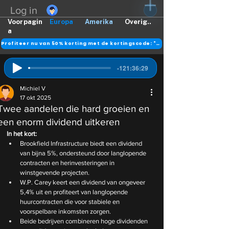
Log in
Voorpagin
Europa
Amerika
Overig..
a
Profiteer nu van 50% korting met de kortingscode: "DANK"
-121:36:29
Michiel V
17 okt 2025
Twee aandelen die hard groeien en
een enorm dividend uitkeren
In het kort:
Brookfield Infrastructure biedt een dividend 
van bijna 5%, ondersteund door langlopende 
contracten en herinvesteringen in 
winstgevende projecten.
W.P. Carey keert een dividend van ongeveer 
5,4% uit en profiteert van langlopende 
huurcontracten die voor stabiele en 
voorspelbare inkomsten zorgen.
Beide bedrijven combineren hoge dividenden 