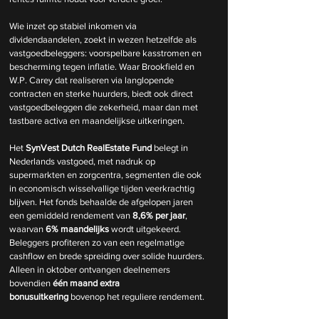
Wie inzet op stabiel inkomen via 
dividendaandelen, zoekt in wezen hetzelfde als 
vastgoedbeleggers: voorspelbare kasstromen en 
bescherming tegen inflatie. Waar Brookfield en 
W.P. Carey dat realiseren via langlopende 
contracten en sterke huurders, biedt ook direct 
vastgoedbeleggen die zekerheid, maar dan met 
tastbare activa en maandelijkse uitkeringen.
Het 
SynVest Dutch RealEstate Fund
 belegt in 
Nederlands vastgoed, met nadruk op 
supermarkten en zorgcentra, segmenten die ook 
in economisch wisselvallige tijden veerkrachtig 
blijven. Het fonds behaalde de afgelopen jaren 
een gemiddeld rendement van 
8,6% per jaar
, 
waarvan 
6% maandelijks
 wordt uitgekeerd. 
Beleggers profiteren zo van een regelmatige 
cashflow en brede spreiding over solide huurders. 
Alleen in oktober ontvangen deelnemers 
bovendien 
één maand extra 
bonusuitkering
 bovenop het reguliere rendement.