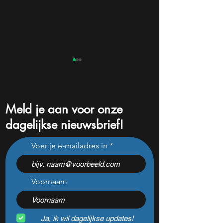
Meld je aan voor onze
dagelijkse nieuwsbrief!
Nebius daalde vorige
Dit Europese
Voer je e-mailadres in
maand 31%: perfect
defensiebedrijf sti
koopmoment vlak voor
nadat het dit jaar
kwartaalcijfers?
daalde: mooie ko
Voornaam
Ja, ik wil dagelijkse updates!