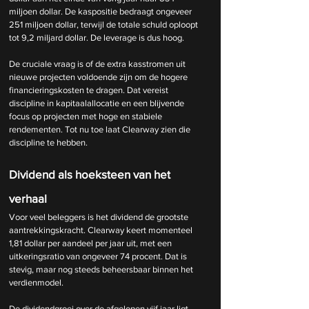
miljoen dollar. De kaspositie bedraagt ongeveer 
251 miljoen dollar, terwijl de totale schuld oploopt 
tot 9,2 miljard dollar. De leverage is dus hoog.
De cruciale vraag is of de extra kasstromen uit 
nieuwe projecten voldoende zijn om de hogere 
financieringskosten te dragen. Dat vereist 
discipline in kapitaalallocatie en een blijvende 
focus op projecten met hoge en stabiele 
rendementen. Tot nu toe laat Clearway zien die 
discipline te hebben.
Dividend als hoeksteen van het 
verhaal
Voor veel beleggers is het dividend de grootste 
aantrekkingskracht. Clearway keert momenteel 
1,81 dollar per aandeel per jaar uit, met een 
uitkeringsratio van ongeveer 74 procent. Dat is 
stevig, maar nog steeds beheersbaar binnen het 
verdienmodel.
De dividendgroei over de afgelopen vijf jaar ligt 