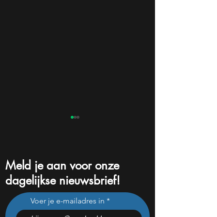
Meld je aan voor onze
dagelijkse nieuwsbrief!
ASML koopt voor bijna €1
Bill Ackman koch
Voer je e-mailadres in
miljard eigen aandelen:
$2,1 miljard Micros
slimme zet of dure timing?
het aandeel na d