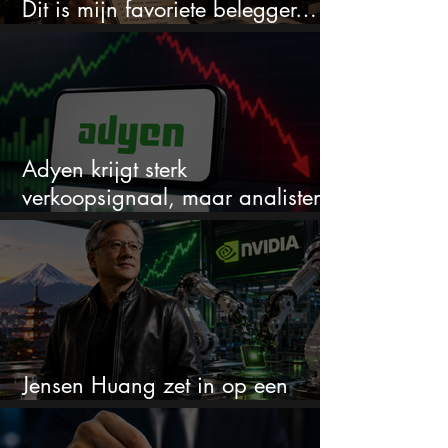
Dit is mijn favoriete belegger…
en het is niet Warren Buffett
Adyen krijgt sterk
verkoopsignaal, maar analisten
zien juist een koopkans
Jensen Huang zet in op een
aandeel dat bijna niemand kent