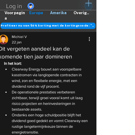
Log in
Voorpagin
Europa
Amerika
Overig..
a
Profiteer nu van 50% korting met de kortingscode: "DANK"
Michiel V
22 jan
Dit vergeten aandeel kan de
komende tien jaar domineren
In het kort:
Clearway Energy bouwt aan voorspelbare 
kasstromen via langlopende contracten in 
wind, zon en flexibele energie, met een 
dividend rond de vijf procent.
De operationele prestaties verbeteren 
zichtbaar, terwijl groei vooral komt uit laag 
risico projecten en herinvesteringen in 
bestaande assets.
Ondanks een hoge schuldpositie blijft het 
dividend goed gedekt en vormt Clearway een 
rustige langetermijnkeuze binnen de 
energietransitie.