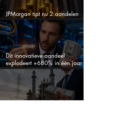
JPMorgan tipt nu 2 aandelen
voor augustus
Dit innovatieve aandeel
explodeert +680% in één jaar
en blijft maar stijgen
Dit aandeel groeit explosief door
datacenters, maar heeft tientallen