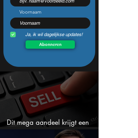
koerssprong nog
aantrekkelijk?
Voornaam
Ja, ik wil dagelijkse updates!
Abonneren
Dit mega aandeel krijgt een
zeldzaam verkoopadvies