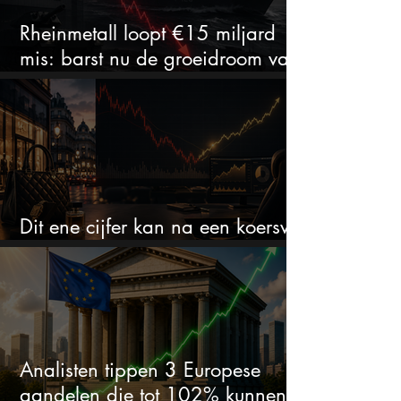
Rheinmetall loopt €15 miljard
mis: barst nu de groeidroom van
het defensiebedrijf?
Dit ene cijfer kan na een koersval
van 50% alles veranderen
Analisten tippen 3 Europese
aandelen die tot 102% kunnen