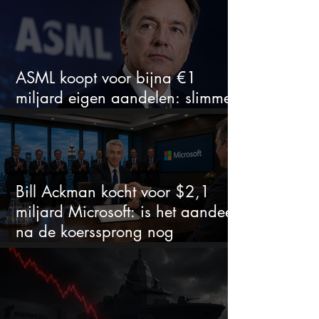
ASML koopt voor bijna €1
miljard eigen aandelen: slimme
zet of dure timing?
Bill Ackman kocht voor $2,1
miljard Microsoft: is het aandeel
na de koerssprong nog
aantrekkelijk?