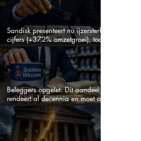
Sandisk presenteert nu ijzersterke
cijfers (+372% omzetgroei), toch
zakt het aandeel weg
Beleggers opgelet: Dit aandeel
rendeert al decennia en moet op
je watchlist staan!