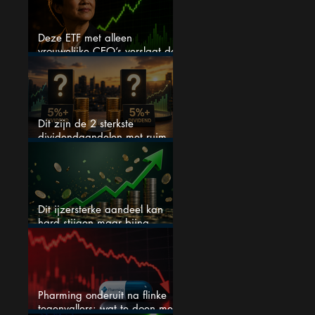
Deze ETF met alleen
vrouwelijke CEO’s verslaat de
S&P 500 keihard
Dit zijn de 2 sterkste
dividendaandelen met ruim
5% dividend
Dit ijzersterke aandeel kan
hard stijgen maar bijna
niemand kijkt
Pharming onderuit na flinke
tegenvallers: wat te doen met