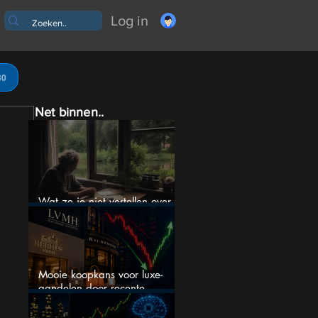
Log in
30
Net binnen..
Wat ze je niet vertellen over
erfbelasting
Mooie koopkans voor luxe-
aandelen door recente
correctie?