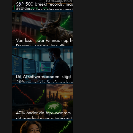
S&P 500 breekt records, maar
één cijfer kan volgende week
alles veranderen
Van loser naar winnaar op het
Damrak: hoeveel kan dit
Nederlandse aandeel nog
stijgen?
Dit AI-softwareaandeel stijgt
38% en zet de SaaS-crash op
zijn kop
40% onder de top: waarom
dit aandeel weer interessant
wordt