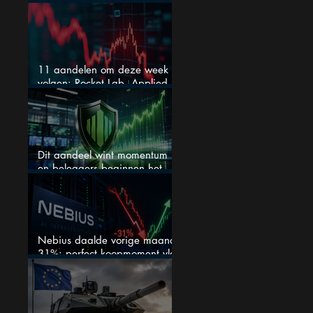
betekent het voor AI-aandelen
11 aandelen om deze week te
volgen: Rocket Lab, Applied
Materials en de zwaarste AI-
test
Dit aandeel wint momentum
en beleggers beginnen het
eindelijk te zien
Nebius daalde vorige maand
31%: perfect koopmoment vlak
voor kwartaalcijfers?