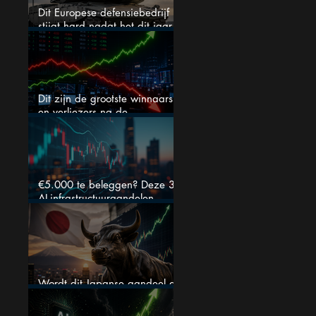
Dit Europese defensiebedrijf
stijgt hard nadat het dit jaar
46% daalde: mooie koopkans?
Dit zijn de grootste winnaars
en verliezers na de
kwartaalcijfers (2 springen
eruit)
€5.000 te beleggen? Deze 3
AI-infrastructuuraandelen
liggen nu in de uitverkoop
Wordt dit Japanse aandeel de
comeback kid van 2026?