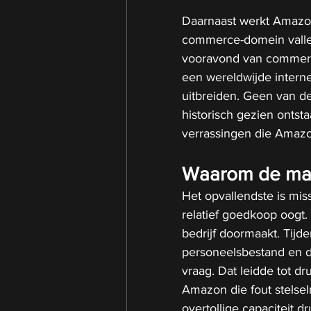
Daarnaast werkt Amazon
commerce-domein vallen
vooravond van commerci
een wereldwijde interne
uitbreiden. Geen van de
historisch gezien ontstaa
verrassingen die Amazo
Waarom de mar
Het opvallendste is mis
relatief goedkoop oogt. 
bedrijf doormaakt. Tij
personeelsbestand en de
vraag. Dat leidde tot d
Amazon die fout stelsel
overtollige capaciteit d