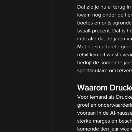
Dat zie je nu al terug 
kwam nog onder de tien 
boetes en ontslagrondes 
twaalf procent. Dat is 
indicatie dat de jaren v
Met de structurele groe
retail kan dit winstnive
bedrijf de komende jare
spectaculaire omzetvers
Waarom Drucken
Voor iemand als Drucken
groei en onderwaardering
vooraan in de AI-haus
sterke marges en beschi
komende tien jaar waard