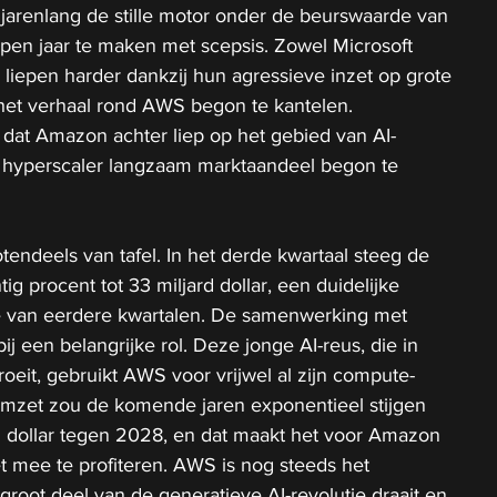
arenlang de stille motor onder de beurswaarde van 
pen jaar te maken met scepsis. Zowel Microsoft 
liepen harder dankzij hun agressieve inzet op grote 
het verhaal rond AWS begon te kantelen. 
 dat Amazon achter liep op het gebied van AI-
 hyperscaler langzaam marktaandeel begon te 
tendeels van tafel. In het derde kwartaal steeg de 
g procent tot 33 miljard dollar, een duidelijke 
te van eerdere kwartalen. De samenwerking met 
j een belangrijke rol. Deze jonge AI-reus, die in 
eit, gebruikt AWS voor vrijwel al zijn compute-
 omzet zou de komende jaren exponentieel stijgen 
rd dollar tegen 2028, en dat maakt het voor Amazon 
t mee te profiteren. AWS is nog steeds het 
oot deel van de generatieve AI-revolutie draait en 