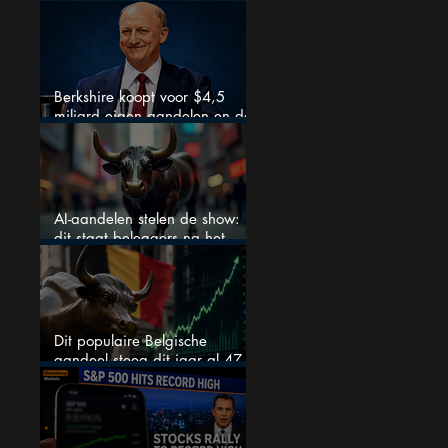
nieuw leven inblazen?
Berkshire koopt voor $4,5
miljard eigen aandelen en dat
zegt veel over de waardering
AI-aandelen stelen de show:
dit staat beleggers na het
weekend te wachten
Dit populaire Belgische
aandeel steeg dit jaar al 47
procent: is er ruimte voor
meer?