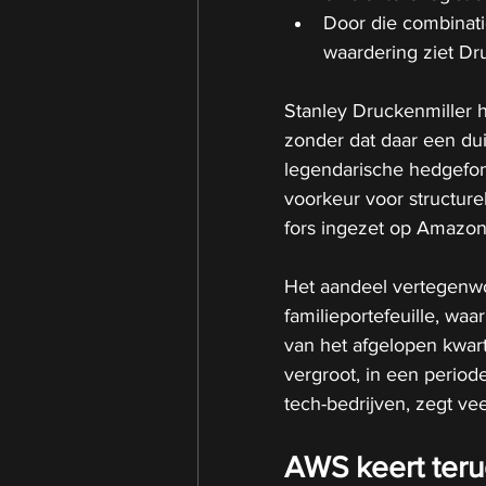
Door die combinatie
waardering ziet Dru
Stanley Druckenmiller ha
zonder dat daar een duid
legendarische hedgefon
voorkeur voor structure
fors ingezet op Amazon
Het aandeel vertegenwo
familieportefeuille, w
van het afgelopen kwart
vergroot, in een period
tech-bedrijven, zegt ve
AWS keert terug