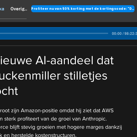
Profiteer nu van 50% korting met de kortingscode: "DANK"
ka
Overig..
00:00 / 98:22:
 nieuwe AI-aandeel dat
ckenmiller stilletjes
ocht
root zijn Amazon-positie omdat hij ziet dat AWS 
 sterk profiteert van de groei van Anthropic.
 blijft stevig groeien met hogere marges dankzij 
iek en herstelde kostenstructuren.