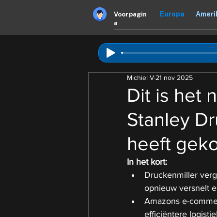
Europa
Ameri
Voorpagin
a
Michiel V
21 nov 2025
Dit is het
Stanley Dru
heeft gek
In het kort:
Druckenmiller verg
opnieuw versnelt en
Amazons e-commerce
efficiëntere logist