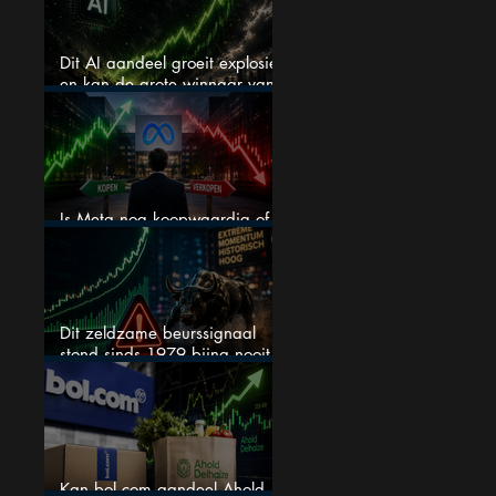
Dit AI aandeel groeit explosief
en kan de grote winnaar van
AI worden
Is Meta nog koopwaardig of
wordt het tijd om te verkopen?
Dit zeldzame beurssignaal
stond sinds 1979 bijna nooit
zo extreem
Kan bol.com aandeel Ahold