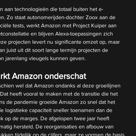
 aan technologieën die totaal buiten het e-
. Zo staat autonomerijden-dochter Zoox aan de 
ële tests, werkt Amazon met Project Kuiper aan 
tconstellatie en blijven Alexa-toepassingen zich 
ze projecten levert nu significante omzet op, maar 
n juist uit dit soort lange termijn projecten de 
n jarenlang vleugels kunnen geven. 
kt Amazon onderschat
schien wel dat Amazon ondanks al deze groeilijnen 
Dat heeft vooral te maken met de transitie die het 
dens de pandemie groeide Amazon zo snel dat het 
 logistieke capaciteit sneller toenamen dan de 
ruk op de marges. De afgelopen twee jaar heeft 
matig hersteld. De reorganisaties en afbouw van 
rukken tijdelijk op de cijfers, maar ze vormen de basis 