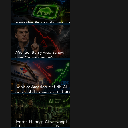
Aandelen tip van de week: de
markt onderschat dit AI-bedrijf
Michael Burry waarschuwt
voor ‘Trumps beurs’:
waarderingen doen er niet
meer toe
Bank of America ziet dit AI
aandeel de komende tijd 40%
stijgen na 20% daling
Jensen Huang: AI vervangt
taken, geen banen, dit