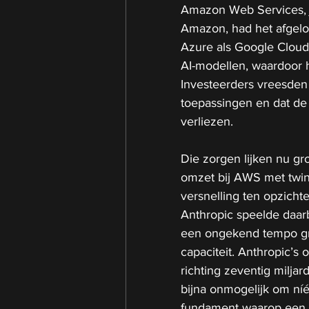
Amazon Web Services, j
Amazon, had het afgelo
Azure als Google Cloud 
AI-modellen, waardoor 
Investeerders vreesden
toepassingen en dat de
verliezen.
Die zorgen lijken nu gro
omzet bij AWS met twinti
versnelling ten opzich
Anthropic speelde daarbi
een ongekend tempo gro
capaciteit. Anthropic’s
richting zeventig milja
bijna onmogelijk om níé
fundament waarop een gr