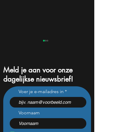
Meld je aan voor onze
dagelijkse nieuwsbrief!
Na Nvidia koopt Cathie
TSMC komt met be
Voer je e-mailadres in
Wood nu massaal een
nieuws voor bele
ander Mag-7 aandeel
chipaandelen
Voornaam