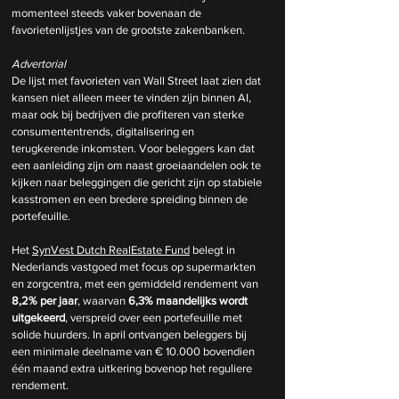
momenteel steeds vaker bovenaan de 
favorietenlijstjes van de grootste zakenbanken.
Advertorial
De lijst met favorieten van Wall Street laat zien dat 
kansen niet alleen meer te vinden zijn binnen AI, 
maar ook bij bedrijven die profiteren van sterke 
consumententrends, digitalisering en 
terugkerende inkomsten. Voor beleggers kan dat 
een aanleiding zijn om naast groeiaandelen ook te 
kijken naar beleggingen die gericht zijn op stabiele 
kasstromen en een bredere spreiding binnen de 
portefeuille.
Het 
SynVest Dutch RealEstate Fund
 belegt in 
Nederlands vastgoed met focus op supermarkten 
en zorgcentra, met een gemiddeld rendement van 
8,2% per jaar
, waarvan 
6,3% maandelijks wordt 
uitgekeerd
, verspreid over een portefeuille met 
solide huurders. In april ontvangen beleggers bij 
een minimale deelname van € 10.000 bovendien 
één maand extra uitkering bovenop het reguliere 
rendement.