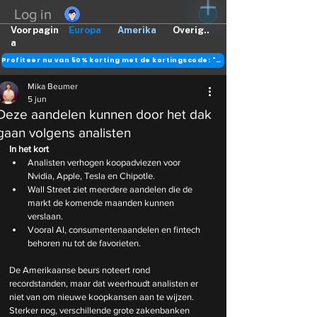
Log in
Voorpagin
Europa
Amerika
Overig..
a
Profiteer nu van 50% korting met de kortingscode: "DANK"
Mika Beumer
5 jun
Deze aandelen kunnen door het dak
gaan volgens analisten
In het kort
Analisten verhogen koopadviezen voor 
Nvidia, Apple, Tesla en Chipotle.
Wall Street ziet meerdere aandelen die de 
markt de komende maanden kunnen 
verslaan.
Vooral AI, consumentenaandelen en fintech 
behoren nu tot de favorieten.
De Amerikaanse beurs noteert rond 
recordstanden, maar dat weerhoudt analisten er 
niet van om nieuwe koopkansen aan te wijzen. 
Sterker nog, verschillende grote zakenbanken 