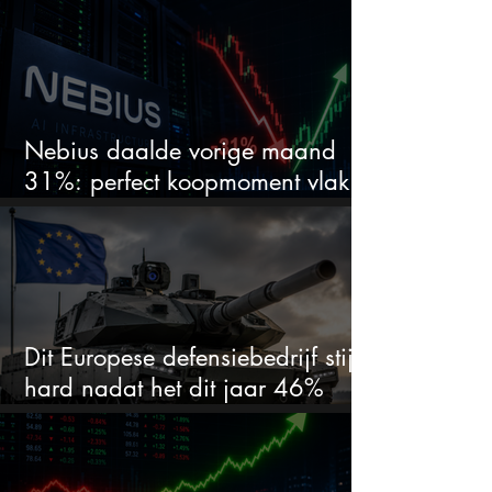
te zien
Nebius daalde vorige maand
31%: perfect koopmoment vlak
voor kwartaalcijfers?
Dit Europese defensiebedrijf stijgt
hard nadat het dit jaar 46%
daalde: mooie koopkans?