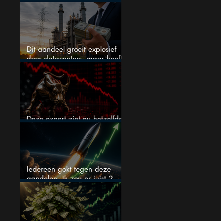
en blijft maar stijgen
Dit aandeel groeit explosief
door datacenters, maar heeft
tientallen miljarden nodig
Deze expert ziet nu hetzelfde
als voor de crash van 1987
Iedereen gokt tegen deze
aandelen. Ik zou er juist 2
kopen