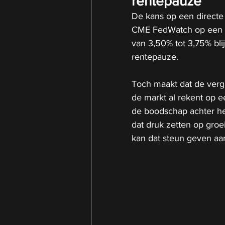
rentepauze
De kans op een directe r
CME FedWatch op een 9
van 3,50% tot 3,75% blij
rentepauze.
Toch maakt dat de verga
de markt al rekent op e
de boodschap achter het 
dat druk zetten op groei
kan dat steun geven aa