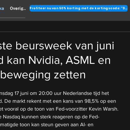
Profiteer nu van 50% korting met de kortingscode: "DANK"
ka
Overig..
ste beursweek van juni
d kan Nvidia, ASML en
 beweging zetten
dag 17 juni om 20:00 uur Nederlandse tijd het 
d. De markt rekent met een kans van 98,5% op een 
et vooral op de toon van Fed-voorzitter Kevin Warsh.
e Nasdaq kunnen sterk reageren op de Fed-
matigde toon kan steun geven aan AI- en 