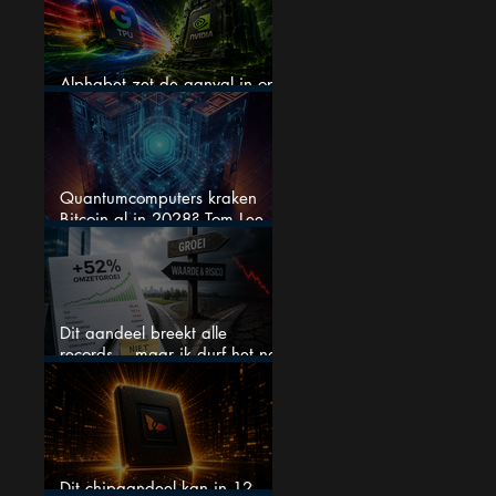
Alphabet zet de aanval in op
Nvidia met eigen AI-chips
Quantumcomputers kraken
Bitcoin al in 2028? Tom Lee
luidt de alarmbel
Dit aandeel breekt alle
records… maar ik durf het na
deze koersstijging niet te
kopen
Dit chipaandeel kan in 12