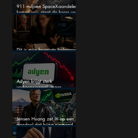
911 miljoen SpaceX-aandelen
komen vrij: staat de koers voor
een nieuwe crash?
Dit is mijn favoriete belegger…
en het is niet Warren Buffett
Adyen krijgt sterk
verkoopsignaal, maar
analisten zien juist een
koopkans
Jensen Huang zet in op een
aandeel dat bijna niemand
kent