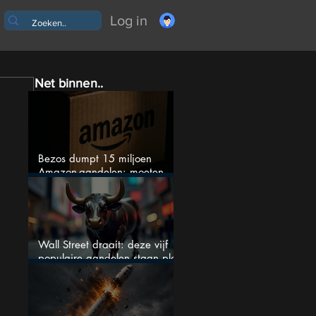
Log in
Net binnen..
Bezos dumpt 15 miljoen
Amazon-aandelen: moeten
beleggers zich zorgen maken?
Wall Street draait: deze vijf
populaire aandelen staan plots
onder spanning