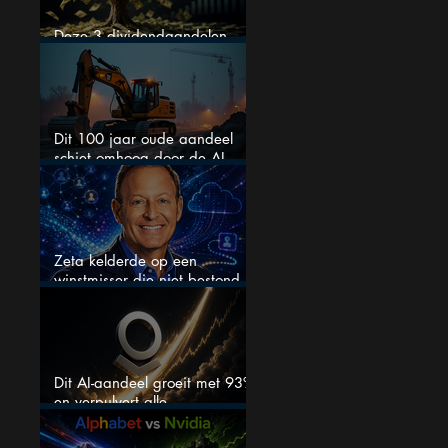
Deze 3 dividendaandelen
kunnen binnenkort flink stijgen
Dit 100 jaar oude aandeel
schiet omhoog door de AI-
boom
Zeta kelderde op een
winstmisser die niet bestond
maar zijn de aandelen
koopwaardig?
Dit AI-aandeel groeit met 93%
en verpulvert alle
verwachtingen, maar is het nu
nog wel koopwaardig?