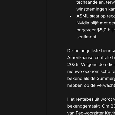
techaandelen, terwi
winstnemingen kan 
ASML staat op reco
Nvidia blijft met 
ongeveer $5,0 bilj
sentiment.
De belangrijkste beursw
Amerikaanse centrale ba
2026. Volgens de offici
nieuwe economische ra
bekend als de Summary 
hebben op de verwachti
Het rentebesluit wordt 
bekendgemaakt. Om 20:3
van Fed-voorzitter Kevi