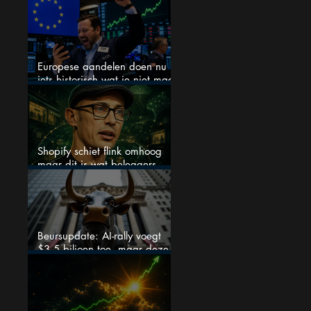
maanden verdubbelen
Europese aandelen doen nu
iets historisch wat je niet mag
negeren
Shopify schiet flink omhoog
maar dit is wat beleggers
missen
Beursupdate: AI-rally voegt
$3,5 biljoen toe, maar deze
cijfers waarschuwen beleggers