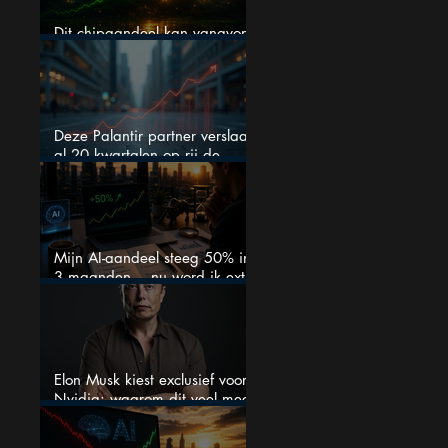
Dit chipaandeel kan vanavond
flink bewegen
Deze Palantir partner verslaat
al 20 kwartalen op rij de
verwachtingen
Mijn AI-aandeel steeg 50% in
3 maanden… nu word ik extra
kritisch
Elon Musk kiest exclusief voor
Nvidia: waarom dit veel meer
is dan één grote GPU-order