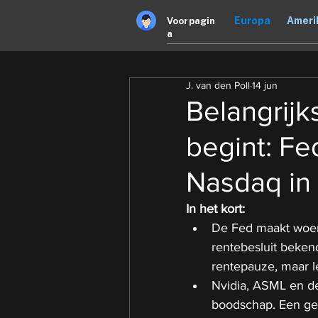
Europa
Ameri
Voorpagin
a
J. van den Poll
14 jun
Belangrijk
begint: Fe
Nasdaq in
In het kort:
De Fed maakt woens
rentebesluit beken
rentepauze, maar l
Nvidia, ASML en d
boodschap. Een ge