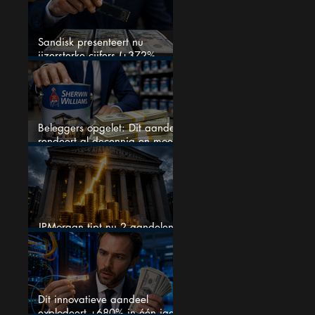
Sandisk presenteert nu
ijzersterke cijfers (+372%
omzetgroei), toch zakt het
aandeel weg
Beleggers opgelet: Dit aandeel
rendeert al decennia en moet
op je watchlist staan!
JPMorgan tipt nu 2 aandelen
voor augustus
Dit innovatieve aandeel
explodeert +680% in één jaar