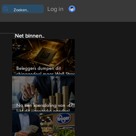
Log in
Net binnen..
Beleggers dumpen dit
chipaandeel maar Wall Street
ziet een zeldzame koopkans
Na een koersdaling van -47%
lijkt dit ijzersterke aandeel
aantrekkelijker dan ooit