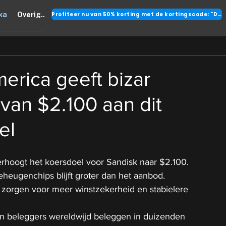
Profiteer nu van 50% korting met de kortingscode: "DANK"
ka
Overig..
erica geeft bizar
van $2.100 aan dit
el
rhoogt het koersdoel voor Sandisk naar $2.100.
eheugenchips blijft groter dan het aanbod.
zorgen voor meer winstzekerheid en stabielere 
n beleggers wereldwijd beleggen in duizenden 