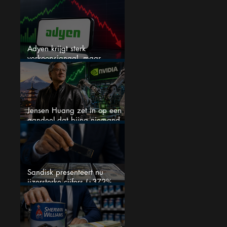
en het is niet Warren Buffett
Adyen krijgt sterk
verkoopsignaal, maar
analisten zien juist een
koopkans
Jensen Huang zet in op een
aandeel dat bijna niemand
kent
Sandisk presenteert nu
ijzersterke cijfers (+372%
omzetgroei), toch zakt het
aandeel weg