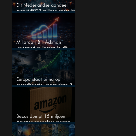
Dit Nederlandse aandeel
maakt €922 miljoen cash: kan
dit dividendaandeel blijven
verhogen?
Miljardair Bill Ackman
investeert miljarden in dit
techaandeel
Europa staat bijna op
recordhoogte, maar deze 3
sectoren vallen nu op
Bezos dumpt 15 miljoen
Amazon-aandelen: moeten
beleggers zich zorgen maken?