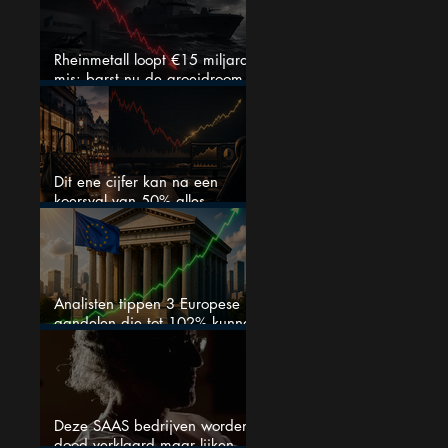
Rheinmetall loopt €15 miljard
mis: barst nu de groeidroom
van het defensiebedrijf?
Dit ene cijfer kan na een
koersval van 50% alles
veranderen
Analisten tippen 3 Europese
aandelen die tot 102% kunnen
stijgen
Deze SAAS bedrijven worden
dood verklaard maar lijken