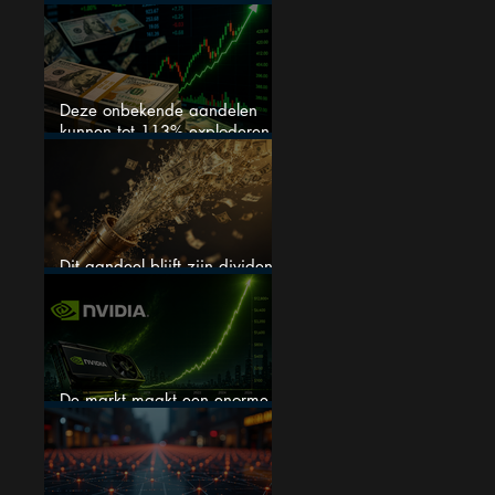
springlevend
Deze onbekende aandelen
kunnen tot 113% exploderen
(één springt eruit)
Dit aandeel blijft zijn dividend
verhogen, wat er ook gebeurt
De markt maakt een enorme
fout bij Nvidia