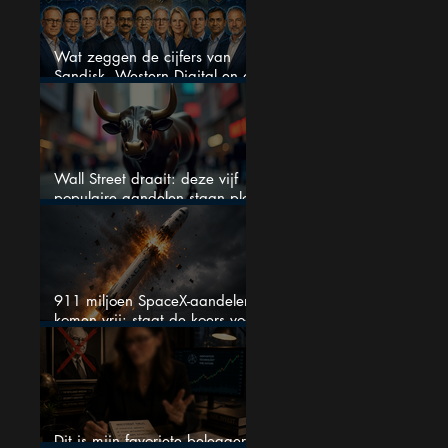
Wat zeggen de cijfers van
Sandisk, Western Digital en de
AI-Infrastructuur aandelen mij
werkelijk
Wall Street draait: deze vijf
populaire aandelen staan plots
onder spanning
911 miljoen SpaceX-aandelen
komen vrij: staat de koers voor
een nieuwe crash?
Dit is mijn favoriete belegger…