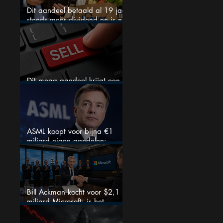
Dit aandeel betaald al 19 jaar
steeds meer dividend en is nu
goedkoop
Dit mega aandeel krijgt een
zeldzaam verkoopadvies
ASML koopt voor bijna €1
miljard eigen aandelen:
slimme zet of dure timing?
Bill Ackman kocht voor $2,1
miljard Microsoft: is het
aandeel na de koerssprong
nog aantrekkelijk?