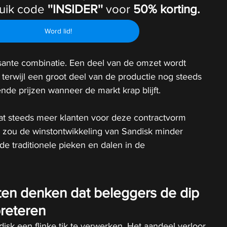
uik code 
''INSIDER''
 voor 
50% korting.
Word lid!
sante combinatie. Een deel van de omzet wordt 
 terwijl een groot deel van de productie nog steeds 
ende prijzen wanneer de markt krap blijft.
at steeds meer klanten voor deze contractvorm 
r zou de winstontwikkeling van Sandisk minder 
de traditionele pieken en dalen in de 
en denken dat beleggers de dip 
preteren
sk een flinke tik te verwerken. Het aandeel verloor 