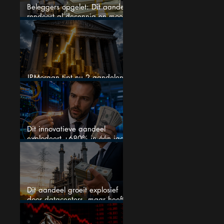
Beleggers opgelet: Dit aandeel
rendeert al decennia en moet
op je watchlist staan!
JPMorgan tipt nu 2 aandelen
voor augustus
Dit innovatieve aandeel
explodeert +680% in één jaar
en blijft maar stijgen
Dit aandeel groeit explosief
door datacenters, maar heeft
tientallen miljarden nodig