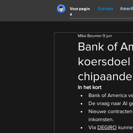
Europa
Ameri
Voorpagin
a
Mika Beumer
9 jun
Bank of Am
koersdoel 
chipaande
In het kort
Bank of America ve
De vraag naar AI g
Nieuwe contracten 
inkomsten.
Via 
DEGIRO
 kunne