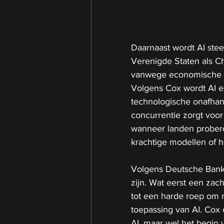
Daarnaast wordt AI ste
Verenigde Staten als Chi
vanwege economische b
Volgens Cox wordt AI ee
technologische onafhank
concurrentie zorgt voor
wanneer landen proberen
krachtige modellen of he
Volgens Deutsche Bank 
zijn. Wat eerst een zac
tot een harde roep om 
toepassing van AI. Cox 
AI, maar wel het begin 