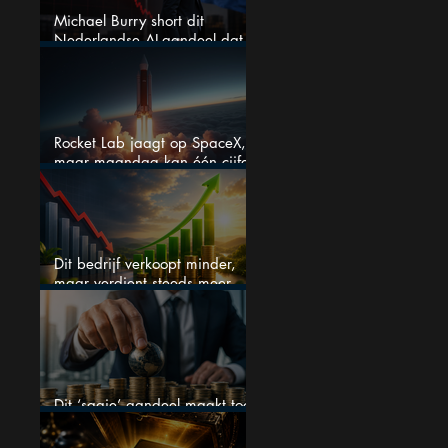
Michael Burry short dit
Nederlandse AI-aandeel dat
maar liefst 684% groeit
Rocket Lab jaagt op SpaceX,
maar maandag kan één cijfer
de droom doorprikken?
Dit bedrijf verkoopt minder,
maar verdient steeds meer —
hoe lang kan dit sprookje
doorgaan?
Dit ‘saaie’ aandeel maakt toch
bizar veel winst