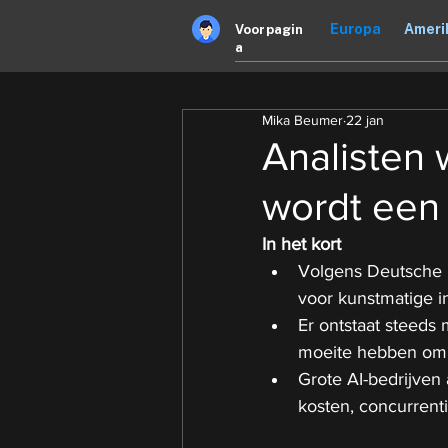
Europa
Ameri
Voorpagin
a
Mika Beumer
22 jan
Analisten
wordt een 
In het kort
Volgens Deutsche B
voor kunstmatige int
Er ontstaat steeds
moeite hebben om 
Grote AI-bedrijven
kosten, concurrent