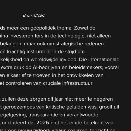
Bron: CNBC
eds meer een geopolitiek thema. Zowel de 
na investeren fors in de technologie, niet alleen 
elangen, maar ook om strategische redenen. 
n krachtig instrument in de strijd om 
elijkheid en wereldwijde invloed. Die internationale 
 extra druk op AI-bedrijven en beleidsmakers, vooral 
 elkaar af te troeven in het ontwikkelen van 
t controleren van cruciale infrastructuur.
zullen deze zorgen dit jaar niet meer te negeren 
ht geroezemoes van kritische geluiden was, groeit uit 
regelgeving, transparantie en verantwoorde 
concludeert dat 2026 niet het einde betekent van 
van een nieuw tijdperk waarin realisme, toezicht en 