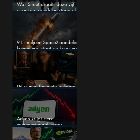
Wall Street draait: deze vijf
populaire aandelen staan plots
onder spanning
911 miljoen SpaceX-aandelen
komen vrij: staat de koers voor
een nieuwe crash?
Dit is mijn favoriete belegger…
en het is niet Warren Buffett
Adyen krijgt sterk
verkoopsignaal, maar
analisten zien juist een
koopkans