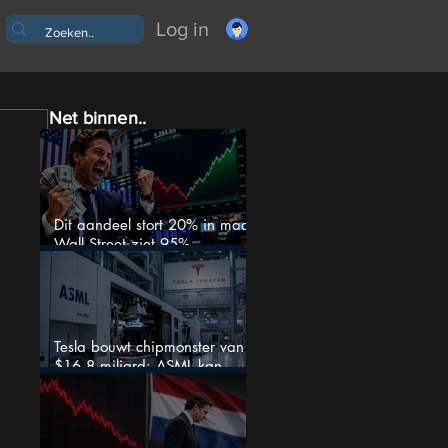
Log in
Net binnen..
Dit aandeel stort 20% in maar
Wall Street ziet 95%
koerspotentieel
Tesla bouwt chipmonster van
$16,8 miljard: ASML kan
grote winnaar worden