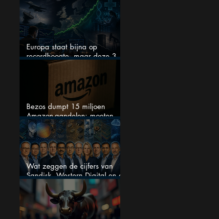
techaandeel
Europa staat bijna op
recordhoogte, maar deze 3
sectoren vallen nu op
Bezos dumpt 15 miljoen
Amazon-aandelen: moeten
beleggers zich zorgen maken?
Wat zeggen de cijfers van
Sandisk, Western Digital en de
AI-Infrastructuur aandelen mij
werkelijk