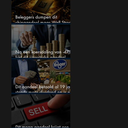
Beleggers dumpen dit
chipaandeel maar Wall Street
ziet een zeldzame koopkans
Na een koersdaling van -47%
lijkt dit ijzersterke aandeel
aantrekkelijker dan ooit
Dit aandeel betaald al 19 jaar
steeds meer dividend en is nu
goedkoop
Dit mega aandeel krijgt een