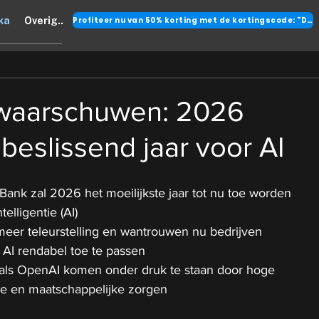
Profiteer nu van 50% korting met de kortingscode: "DANK"
ka
Overig..
 waarschuwen: 2026
beslissend jaar voor AI
ank zal 2026 het moeilijkste jaar tot nu toe worden 
elligentie (AI)
 meer teleurstelling en wantrouwen nu bedrijven 
AI rendabel toe te passen
 als OpenAI komen onder druk te staan door hoge 
ie en maatschappelijke zorgen