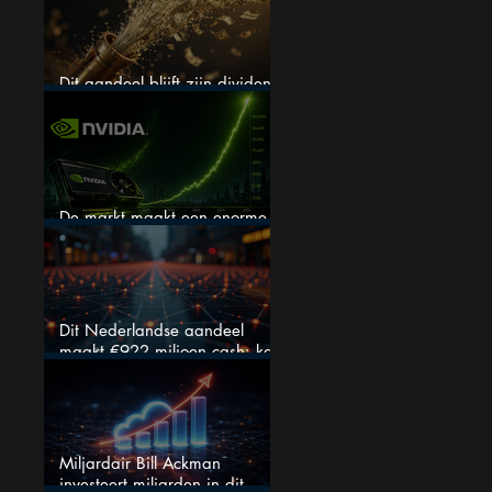
Dit aandeel blijft zijn dividend
verhogen, wat er ook gebeurt
De markt maakt een enorme
fout bij Nvidia
Dit Nederlandse aandeel
maakt €922 miljoen cash: kan
dit dividendaandeel blijven
verhogen?
Miljardair Bill Ackman
investeert miljarden in dit