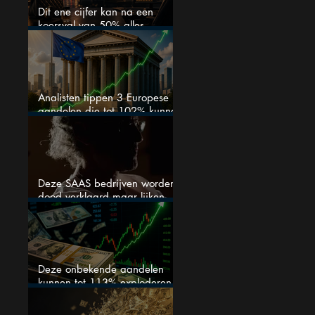
Dit ene cijfer kan na een
koersval van 50% alles
veranderen
Analisten tippen 3 Europese
aandelen die tot 102% kunnen
stijgen
Deze SAAS bedrijven worden
dood verklaard maar lijken
springlevend
Deze onbekende aandelen
kunnen tot 113% exploderen
(één springt eruit)