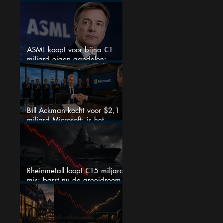
zeldzaam verkoopadvies
ASML koopt voor bijna €1
miljard eigen aandelen:
slimme zet of dure timing?
Bill Ackman kocht voor $2,1
miljard Microsoft: is het
aandeel na de koerssprong
nog aantrekkelijk?
Rheinmetall loopt €15 miljard
mis: barst nu de groeidroom
van het defensiebedrijf?