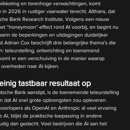
twikkeling en torenhoge verwachtingen, komt 
e in 2026 in rustiger vaarwater terecht. Althans, dat 
sche Bank Research Institute. Volgens een nieuw 
het “honeymoon”-effect rond AI voorbij, en begint nu 
waarin de beperkingen en uitdagingen duidelijker 
t Adrian Cox beschrijft drie belangrijke thema’s die 
n: teleurstelling, ontwrichting en toenemend 
omt er een verschuiving in de manier waarop 
 overheden naar AI kijken.
einig tastbaar resultaat op
tsche Bank aanstipt, is de toenemende teleurstelling 
en dat AI snel grote opbrengsten zou opleveren. 
oorlopers als OpenAI en Anthropic al veel ervaring 
AI, blijkt de praktische toepassing in andere 
dig dan gedacht. Veel bedrijven die AI aan het 