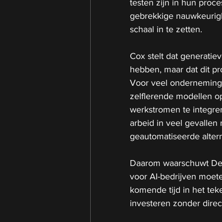
testen zijn in hun proc
gebrekkige nauwkeurigh
schaal in te zetten.
Cox stelt dat generatiev
hebben, maar dat dit pr
Voor veel ondernemingen
zelflerende modellen o
werkstromen te integrere
arbeid in veel gevallen
geautomatiseerde alter
Daarom waarschuwt Deu
voor AI-bedrijven moeten
komende tijd in het tek
investeren zonder dire