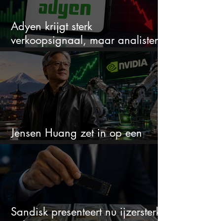
Adyen krijgt sterk
verkoopsignaal, maar analisten
zien juist een koopkans
Jensen Huang zet in op een
aandeel dat bijna niemand kent
Sandisk presenteert nu ijzersterke