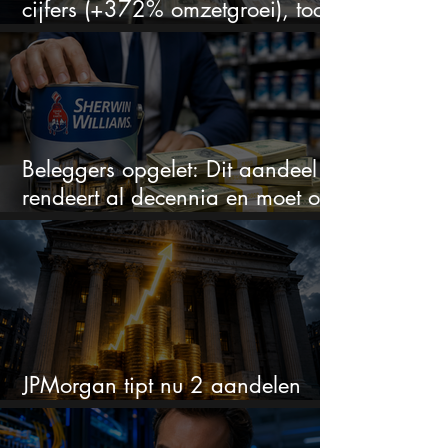
cijfers (+372% omzetgroei), toch
zakt het aandeel weg
Beleggers opgelet: Dit aandeel
rendeert al decennia en moet op
je watchlist staan!
JPMorgan tipt nu 2 aandelen
voor augustus