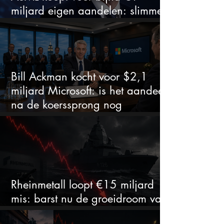
miljard eigen aandelen: slimme
zet of dure timing?
Bill Ackman kocht voor $2,1
miljard Microsoft: is het aandeel
na de koerssprong nog
aantrekkelijk?
Rheinmetall loopt €15 miljard
mis: barst nu de groeidroom van
het defensiebedrijf?