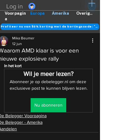
Log in
Voorpagin
Europa
Amerika
Overig..
a
Profiteer nu van 50% korting met de kortingscode: "DANK"
Mika Beumer
12 jun
Waarom AMD klaar is voor een
nieuwe explosieve rally
In het kort
Wil je meer lezen?
Abonneer je op debelegger.nl om deze 
exclusieve post te kunnen blijven lezen.
Nu abonneren
De Belegger Voorpagina
De Belegger - Amerika
Aandelen