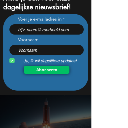
dagelijkse nieuwsbrief!
Waarom beleggers nu
Dit AI-aandeel lijk
Voer je e-mailadres in
massaal deze aandelen
dan ooit maar cra
dumpen
vandaag -10%, is 
zeldzame koopka
Voornaam
Ja, ik wil dagelijkse updates!
Abonneren