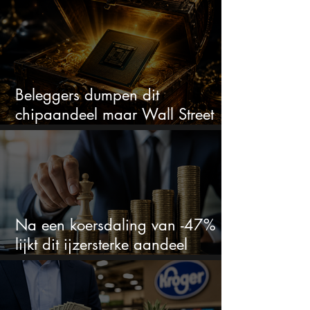
bizar veel winst
Beleggers dumpen dit
chipaandeel maar Wall Street
ziet een zeldzame koopkans
Na een koersdaling van -47%
lijkt dit ijzersterke aandeel
aantrekkelijker dan ooit