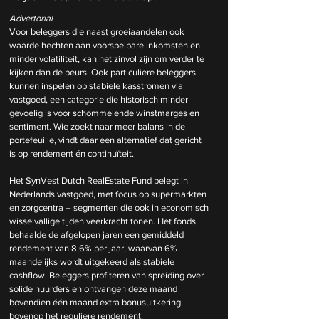
Advertorial
Voor beleggers die naast groeiaandelen ook 
waarde hechten aan voorspelbare inkomsten en 
minder volatiliteit, kan het zinvol zijn om verder te 
kijken dan de beurs. Ook particuliere beleggers 
kunnen inspelen op stabiele kasstromen via 
vastgoed, een categorie die historisch minder 
gevoelig is voor schommelende winstmarges en 
sentiment. Wie zoekt naar meer balans in de 
portefeuille, vindt daar een alternatief dat gericht 
is op rendement én continuïteit.
Het SynVest Dutch RealEstate Fund belegt in 
Nederlands vastgoed, met focus op supermarkten 
en zorgcentra – segmenten die ook in economisch 
wisselvallige tijden veerkracht tonen. Het fonds 
behaalde de afgelopen jaren een gemiddeld 
rendement van 8,6% per jaar, waarvan 6% 
maandelijks wordt uitgekeerd als stabiele 
cashflow. Beleggers profiteren van spreiding over 
solide huurders en ontvangen deze maand 
bovendien één maand extra bonusuitkering 
bovenop het reguliere rendement.