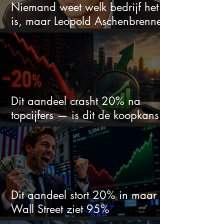
Niemand weet welk bedrijf het
is, maar Leopold Aschenbrenner
zet er nu $500 miljoen op
Dit aandeel crasht 20% na
topcijfers — is dit de koopkans
waar beleggers op wachtten?
Dit aandeel stort 20% in maar
Wall Street ziet 95%
koerspotentieel