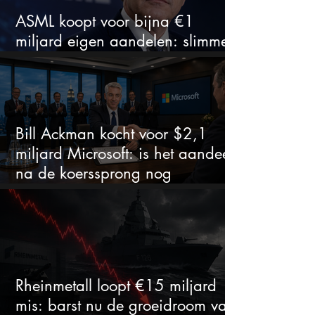
ASML koopt voor bijna €1
miljard eigen aandelen: slimme
zet of dure timing?
Bill Ackman kocht voor $2,1
miljard Microsoft: is het aandeel
na de koerssprong nog
aantrekkelijk?
Rheinmetall loopt €15 miljard
mis: barst nu de groeidroom van