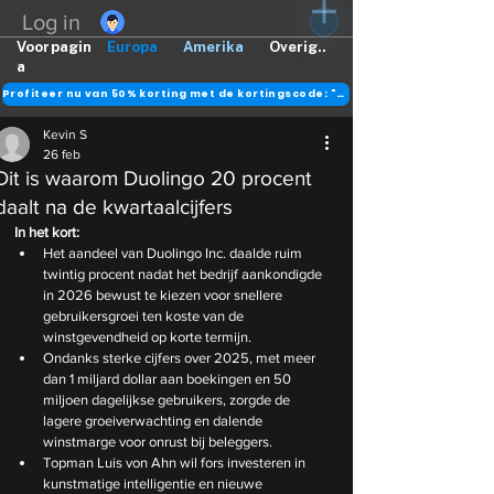
Log in
Voorpagin
Europa
Amerika
Overig..
a
Profiteer nu van 50% korting met de kortingscode: "DANK"
Kevin S
26 feb
Dit is waarom Duolingo 20 procent
daalt na de kwartaalcijfers
In het kort:
Het aandeel van Duolingo Inc. daalde ruim 
twintig procent nadat het bedrijf aankondigde 
in 2026 bewust te kiezen voor snellere 
gebruikersgroei ten koste van de 
winstgevendheid op korte termijn.
Ondanks sterke cijfers over 2025, met meer 
dan 1 miljard dollar aan boekingen en 50 
miljoen dagelijkse gebruikers, zorgde de 
lagere groeiverwachting en dalende 
winstmarge voor onrust bij beleggers.
Topman Luis von Ahn wil fors investeren in 
kunstmatige intelligentie en nieuwe 