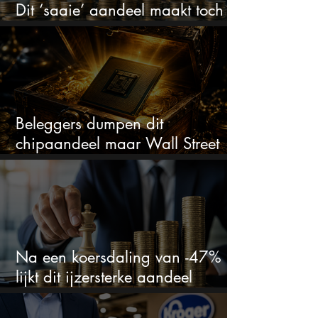
Dit ‘saaie’ aandeel maakt toch
bizar veel winst
Beleggers dumpen dit
chipaandeel maar Wall Street
ziet een zeldzame koopkans
Na een koersdaling van -47%
lijkt dit ijzersterke aandeel
aantrekkelijker dan ooit