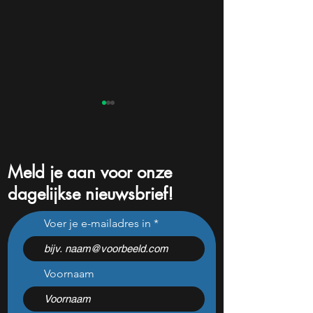
Meld je aan voor onze
dagelijkse nieuwsbrief!
Niemand weet welk bedrijf
Dit aandeel cras
Voer je e-mailadres in
het is, maar Leopold
topcijfers — is dit
Aschenbrenner zet er nu
koopkans waar b
$500 miljoen op
op wachtten?
Voornaam