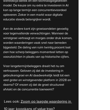
wereldwijd bereik en een technologiegedreven 
model. De keuze om nu extra te investeren in AI 
kan op lange termijn een concurrentievoordeel 
opleveren. Zeker in een markt waar digitale 
educatie steeds belangrijker wordt.
Aan de andere kant zijn groeiaandelen gevoelig 
voor tegenvallende verwachtingen. Wanneer de 
winstgroei vertraagt en marges onder druk komen, 
worden waarderingen vaak snel naar beneden 
bijgesteld. De daling van ruim twintig procent laat 
zien hoe scherp beleggers momenteel letten op 
vooruitzichten in plaats van op historische cijfers.
Voor langetermijnbeleggers draait het nu om 
vertrouwen. Geloven zij dat de investering in 
gebruikersgroei en AI daadwerkelijk leidt tot een 
veel groter en winstgevender platform in 2028 en 
daarna? Of vrezen zij dat de groei structureel 
afvlakt en de concurrentie toeneemt?
Lees ook: 
Zoom op laagste waardering in 
10 jaar: koopkans of value trap?