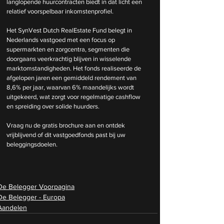
langlopende huurcontracten biedt in dat licht een 
relatief voorspelbaar inkomstenprofiel.
Het SynVest Dutch RealEstate Fund belegt in 
Nederlands vastgoed met een focus op 
supermarkten en zorgcentra, segmenten die 
doorgaans veerkrachtig blijven in wisselende 
marktomstandigheden. Het fonds realiseerde de 
afgelopen jaren een gemiddeld rendement van 
8,6% per jaar, waarvan 6% maandelijks wordt 
uitgekeerd, wat zorgt voor regelmatige cashflow 
en spreiding over solide huurders.
Vraag nu de gratis brochure aan en ontdek 
vrijblijvend of dit vastgoedfonds past bij uw 
beleggingsdoelen.
De Belegger Voorpagina
De Belegger - Europa
Aandelen