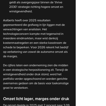
geldt als overgangsjaar binnen de ‘thrive 
2030’-strategie richting hogere omzet en 
winstgevendheid.
Aalberts heeft over 2025 resultaten 
gepresenteerd die grofweg in lijn liggen met de 
verwachtingen van analisten. Het 
technologieconcern kampte met tegenwind in 
meerdere eindmarkten, maar wist dankzij 
kostenmaatregelen en een sterke kasstroom de 
schade te beperken. Voor 2026 rekent het bedrijf 
op verbetering van zowel de autonome omzet als 
de marges.
De cijfers laten een onderneming zien die midden 
in een strategische herpositionering zit. Terwijl de 
winstgevendheid onder druk stond, werd het 
portfolio verder opgeschoond en werden gerichte 
overnames gedaan om de basis voor toekomstige 
groei te versterken.
Omzet licht lager, marges onder druk
De omzet daalde in 2025 met 2 procent naar 3,09 