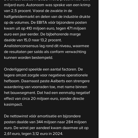
miljard euro. Autonoom was sprake van een krimp 
van 2,5 procent. Vooral de zwakte in de 
halfgeleidermarkt en delen van de industrie drukte 
op de volumes.
 De
 EBITA vóór bijzondere posten 
kwam uit op 410 miljoen euro, tegen 471 miljoen 
euro een jaar eerder. De bijbehorende marge 
daalde van 15,0 naar 13,2 procent. 
Analistenconsensus lag rond dit niveau, waarmee 
de resultaten per saldo als conform verwachting 
kunnen worden bestempeld.
Onderliggend speelde een aantal factoren. De 
lagere omzet zorgde voor negatieve operationele 
hefboom. Daarnaast paste Aalberts een strengere 
waardering van voorraden toe, met name binnen 
het bouwsegment. Dat had een eenmalig negatief 
effect van circa 20 miljoen euro, zonder directe 
kasimpact.
De nettowinst vóór amortisatie en bijzondere 
posten daalde van 344 miljoen naar 284 miljoen 
euro. De winst per aandeel kwam daarmee uit op 
2,61 euro, tegen 3,12 euro in 2024.