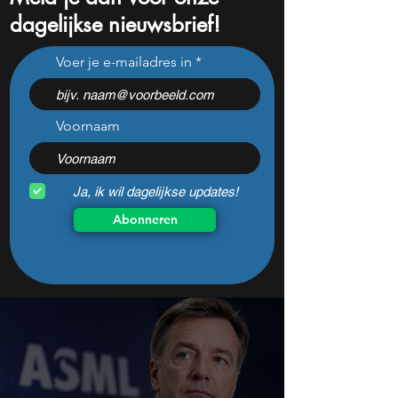
dagelijkse nieuwsbrief!
Bill Ackman kocht voor
Rheinmetall loopt
Voer je e-mailadres in
$2,1 miljard Microsoft: is
miljard mis: barst
het aandeel na de
groeidroom van h
koerssprong nog
defensiebedrijf?
aantrekkelijk?
Voornaam
Ja, ik wil dagelijkse updates!
Abonneren