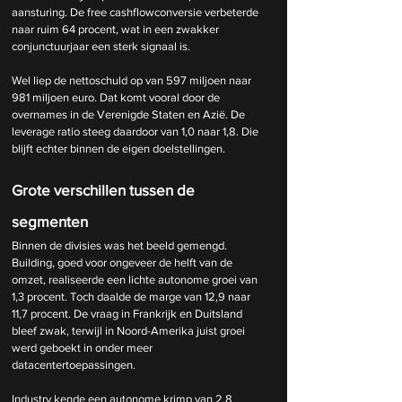
aansturing. De free cashflowconversie verbeterde 
naar ruim 64 procent, wat in een zwakker 
conjunctuurjaar een sterk signaal is.
Wel liep de nettoschuld op van 597 miljoen naar 
981 miljoen euro. Dat komt vooral door de 
overnames in de Verenigde Staten en Azië. De 
leverage ratio steeg daardoor van 1,0 naar 1,8. Die 
blijft echter binnen de eigen doelstellingen.
Grote verschillen tussen de 
segmenten
Binnen de divisies was het beeld gemengd. 
Building, goed voor ongeveer de helft van de 
omzet, realiseerde een lichte autonome groei van 
1,3 procent. Toch daalde de marge van 12,9 naar 
11,7 procent. De vraag in Frankrijk en Duitsland 
bleef zwak, terwijl in Noord-Amerika juist groei 
werd geboekt in onder meer 
datacentertoepassingen.
Industry kende een autonome krimp van 2,8 