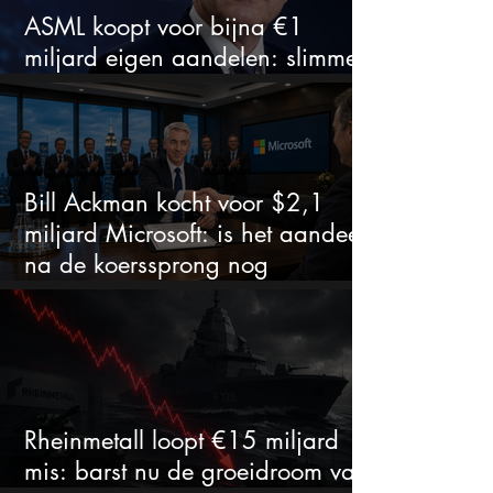
ASML koopt voor bijna €1
miljard eigen aandelen: slimme
zet of dure timing?
Bill Ackman kocht voor $2,1
miljard Microsoft: is het aandeel
na de koerssprong nog
aantrekkelijk?
Rheinmetall loopt €15 miljard
mis: barst nu de groeidroom van