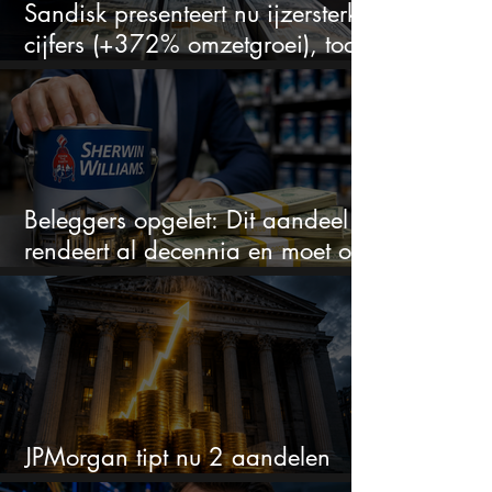
Sandisk presenteert nu ijzersterke
cijfers (+372% omzetgroei), toch
zakt het aandeel weg
Beleggers opgelet: Dit aandeel
rendeert al decennia en moet op
je watchlist staan!
JPMorgan tipt nu 2 aandelen
voor augustus