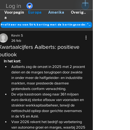
Log in
Voorpagin
Europa
Amerika
Overig..
a
Profiteer nu van 50% korting met de kortingscode: "DANK"
Kevin S
26 feb
Kwartaalcijfers Aalberts: positieve
outlook
In het kort:
Aalberts zag de omzet in 2025 met 2 procent 
dalen en de marges teruglopen door zwakte 
in onder meer de halfgeleider- en industriële 
markten, maar presteerde daarmee 
grotendeels conform verwachting.
De vrije kasstroom steeg naar 361 miljoen 
euro dankzij sterke afbouw van voorraden en 
strakker werkkapitaalbeheer, terwijl de 
nettoschuld opliep door gerichte overnames 
in de VS en Azië.
Voor 2026 rekent het bedrijf op verbetering 
van autonome groei en marges, waarbij 2025 