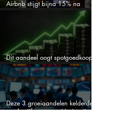
Airbnb stijgt bijna 15% na
cijfers: vooral dit AI-cijfer valt op
Dit aandeel oogt spotgoedkoop
voor hoeveel het kan stijgen
Deze 3 groeiaandelen kelderden
na de cijfers, maar één is mijn
duidelijke favoriet