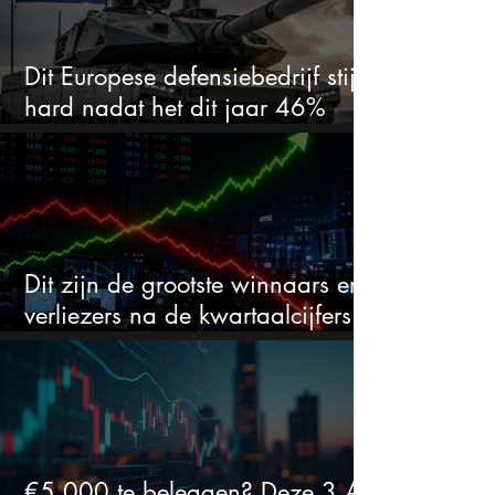
Dit Europese defensiebedrijf stijgt
hard nadat het dit jaar 46%
daalde: mooie koopkans?
Dit zijn de grootste winnaars en
verliezers na de kwartaalcijfers
(2 springen eruit)
€5.000 te beleggen? Deze 3 AI-