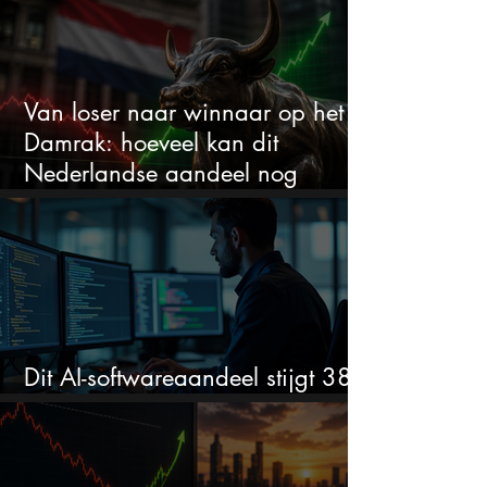
Van loser naar winnaar op het
Damrak: hoeveel kan dit
Nederlandse aandeel nog
stijgen?
Dit AI-softwareaandeel stijgt 38%
en zet de SaaS-crash op zijn kop