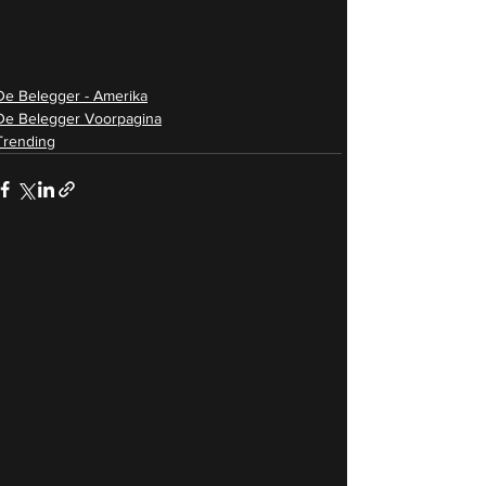
De Belegger - Amerika
De Belegger Voorpagina
Trending