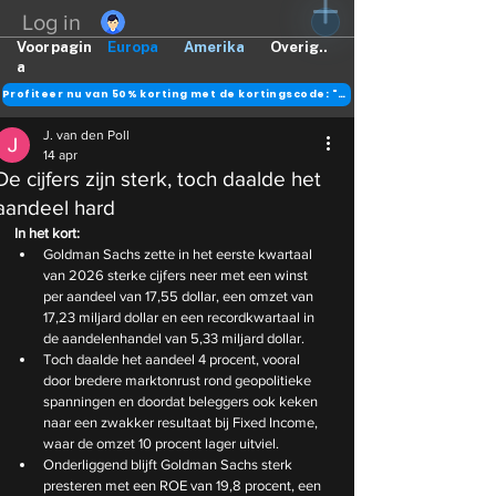
Log in
Voorpagin
Europa
Amerika
Overig..
a
Profiteer nu van 50% korting met de kortingscode: "DANK"
J. van den Poll
14 apr
De cijfers zijn sterk, toch daalde het
aandeel hard
In het kort:
Goldman Sachs zette in het eerste kwartaal 
van 2026 sterke cijfers neer met een winst 
per aandeel van 17,55 dollar, een omzet van 
17,23 miljard dollar en een recordkwartaal in 
de aandelenhandel van 5,33 miljard dollar.
Toch daalde het aandeel 4 procent, vooral 
door bredere marktonrust rond geopolitieke 
spanningen en doordat beleggers ook keken 
naar een zwakker resultaat bij Fixed Income, 
waar de omzet 10 procent lager uitviel.
Onderliggend blijft Goldman Sachs sterk 
presteren met een ROE van 19,8 procent, een 