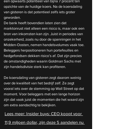
een opwaarts potentieel van bijna 7 procent ten 
opzichte van de huidige koers. Na de koersdaling 
van gisteren is dat potentieel zelfs iets groter 
geworden.
De bank heeft bovendien laten zien dat 
marktonrust niet alleen een risico is, maar ook een 
bron van inkomsten kan zijn. Juist in periodes van 
onzekerheid, zoals nu door de spanningen in het 
Midden-Oosten, nemen handelsvolumes vaak toe. 
Beleggers herpositioneren hun portefeuilles en 
hedgefondsen dekken risico’s af. Dat zijn precies 
de omstandigheden waarin Goldman Sachs met 
zijn handelsdivisie sterk kan profiteren.
De koersdaling van gisteren zegt daarom weinig 
over de kwaliteit van het bedrijf zelf. Ze zegt 
vooral iets over de stemming op Wall Street op dat 
moment. Voor beleggers met een lange horizon 
zijn dat vaak juist de momenten die het waard zijn 
om extra aandachtig te bekijken.
Lees meer: 
Insider buys: CEO koopt voor 
11,9 miljoen dollar, zijn deze 5 aandelen nu 