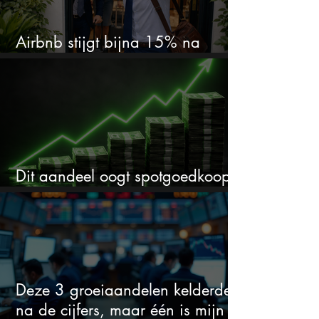
Airbnb stijgt bijna 15% na
cijfers: vooral dit AI-cijfer valt op
Dit aandeel oogt spotgoedkoop
voor hoeveel het kan stijgen
Deze 3 groeiaandelen kelderden
na de cijfers, maar één is mijn