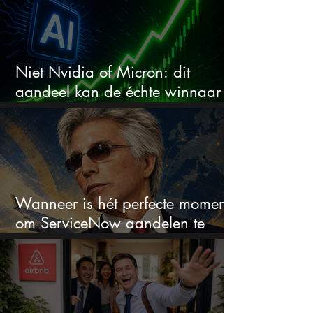
Niet Nvidia of Micron: dit
aandeel kan de échte winnaar
van de AI-race worden
Wanneer is hét perfecte moment
om ServiceNow aandelen te
kopen?