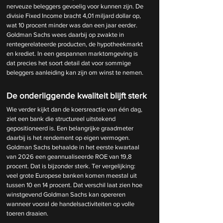
nerveuze beleggers gevoelig voor kunnen zijn. De 
divisie Fixed Income bracht 4,01 miljard dollar op, 
wat 10 procent minder was dan een jaar eerder. 
Goldman Sachs wees daarbij op zwakte in 
rentegerelateerde producten, de hypotheekmarkt 
en krediet. In een gespannen marktomgeving is 
dat precies het soort detail dat voor sommige 
beleggers aanleiding kan zijn om winst te nemen.
De onderliggende kwaliteit blijft sterk
Wie verder kijkt dan de koersreactie van één dag, 
ziet een bank die structureel uitstekend 
gepositioneerd is. Een belangrijke graadmeter 
daarbij is het rendement op eigen vermogen. 
Goldman Sachs behaalde in het eerste kwartaal 
van 2026 een geannualiseerde ROE van 19,8 
procent. Dat is bijzonder sterk. Ter vergelijking: 
veel grote Europese banken komen meestal uit 
tussen 10 en 14 procent. Dat verschil laat zien hoe 
winstgevend Goldman Sachs kan opereren 
wanneer vooral de handelsactiviteiten op volle 
toeren draaien.