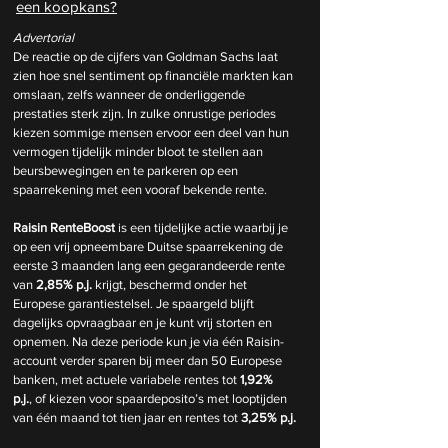
een koopkans?
Advertorial
De reactie op de cijfers van Goldman Sachs laat 
zien hoe snel sentiment op financiële markten kan 
omslaan, zelfs wanneer de onderliggende 
prestaties sterk zijn. In zulke onrustige periodes 
kiezen sommige mensen ervoor een deel van hun 
vermogen tijdelijk minder bloot te stellen aan 
beursbewegingen en te parkeren op een 
spaarrekening met een vooraf bekende rente.
Raisin RenteBoost
 is een tijdelijke actie waarbij je 
op een vrij opneembare Duitse spaarrekening de 
eerste 3 maanden lang een gegarandeerde rente 
van 
2,85% p.j.
 krijgt, beschermd onder het 
Europese garantiestelsel. Je spaargeld blijft 
dagelijks opvraagbaar en je kunt vrij storten en 
opnemen. Na deze periode kun je via één Raisin-
account verder sparen bij meer dan 50 Europese 
banken, met actuele variabele rentes tot 
1,92% 
p.j.
, of kiezen voor spaardeposito’s met looptijden 
van één maand tot tien jaar en rentes tot 
3,25% p.j.