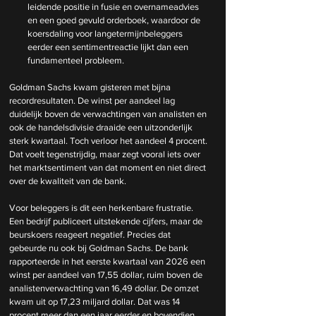
leidende positie in fusie en overnameadvies 
en een goed gevuld orderboek, waardoor de 
koersdaling voor langetermijnbeleggers 
eerder een sentimentreactie lijkt dan een 
fundamenteel probleem.
Goldman Sachs kwam gisteren met bijna 
recordresultaten. De winst per aandeel lag 
duidelijk boven de verwachtingen van analisten en 
ook de handelsdivisie draaide een uitzonderlijk 
sterk kwartaal. Toch verloor het aandeel 4 procent. 
Dat voelt tegenstrijdig, maar zegt vooral iets over 
het marktsentiment van dat moment en niet direct 
over de kwaliteit van de bank.
Voor beleggers is dit een herkenbare frustratie. 
Een bedrijf publiceert uitstekende cijfers, maar de 
beurskoers reageert negatief. Precies dat 
gebeurde nu ook bij Goldman Sachs. De bank 
rapporteerde in het eerste kwartaal van 2026 een 
winst per aandeel van 17,55 dollar, ruim boven de 
analistenverwachting van 16,49 dollar. De omzet 
kwam uit op 17,23 miljard dollar. Dat was 14 
procent meer dan een jaar eerder en bovendien 