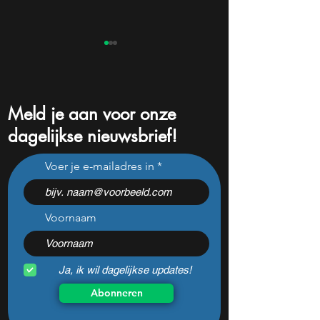
Meld je aan voor onze
dagelijkse nieuwsbrief!
Novo Nordisk en OpenAI:
Analisten verwac
Voer je e-mailadres in
slimme zet of te late AI-
flinke beweging b
aankondiging?
is dit een koopm
Voornaam
Ja, ik wil dagelijkse updates!
Abonneren