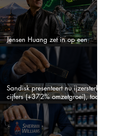
Jensen Huang zet in op een
aandeel dat bijna niemand kent
Sandisk presenteert nu ijzersterke
cijfers (+372% omzetgroei), toch
zakt het aandeel weg