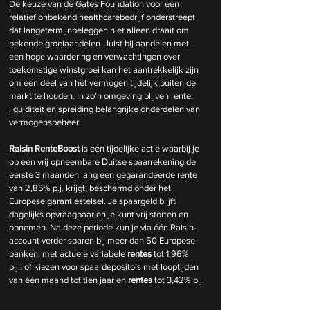
De keuze van de Gates Foundation voor een 
relatief onbekend healthcarebedrijf onderstreept 
dat langetermijnbeleggen niet alleen draait om 
bekende groeiaandelen. Juist bij aandelen met 
een hoge waardering en verwachtingen over 
toekomstige winstgroei kan het aantrekkelijk zijn 
om een deel van het vermogen tijdelijk buiten de 
markt te houden. In zo’n omgeving blijven rente, 
liquiditeit en spreiding belangrijke onderdelen van 
vermogensbeheer.
Raisin RenteBoost
 is een tijdelijke actie waarbij je 
op een vrij opneembare Duitse spaarrekening de 
eerste 3 maanden lang een gegarandeerde rente 
van 2,85% p.j. krijgt, beschermd onder het 
Europese garantiestelsel. Je spaargeld blijft 
dagelijks opvraagbaar en je kunt vrij storten en 
opnemen. Na deze periode kun je via één Raisin-
account verder sparen bij meer dan 50 Europese 
banken, met actuele variabele 
rentes
 tot 1,96% 
p.j., of kiezen voor spaardeposito’s met looptijden 
van één maand tot tien jaar en 
rentes
 tot 3,42% p.j.