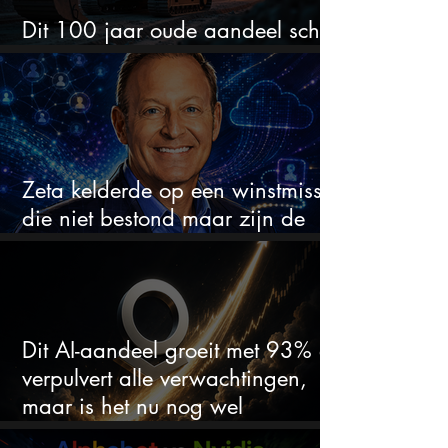
Dit 100 jaar oude aandeel schiet
omhoog door de AI-boom
Zeta kelderde op een winstmisser
die niet bestond maar zijn de
aandelen koopwaardig?
Dit AI-aandeel groeit met 93% en
verpulvert alle verwachtingen,
maar is het nu nog wel
koopwaardig?