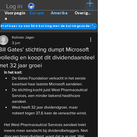
Log in
Voorpagin
Europa
Amerika
Overig..
a
Profiteer nu van 50% korting met de kortingscode: "DANK"
Kolivier Jager
3 jun
Bill Gates' stichting dumpt Microsoft
volledig en koopt dit dividendaandeel
met 32 jaar groei
In het kort:
De Gates Foundation verkocht in het eerste 
kwartaal haar laatste Microsoft aandelen.
De stichting kocht juist West Pharmaceutical 
Services, een minder bekend healthcare 
aandeel.
West heeft 32 jaar dividendgroei, maar 
noteert tegen 37,6 keer de verwachte winst.
Het West Pharmaceutical Services aandeel trekt 
ineens meer aandacht bij dividendbeleggers. Niet 
door een hoog dividend, want dat is er niet. Wel 