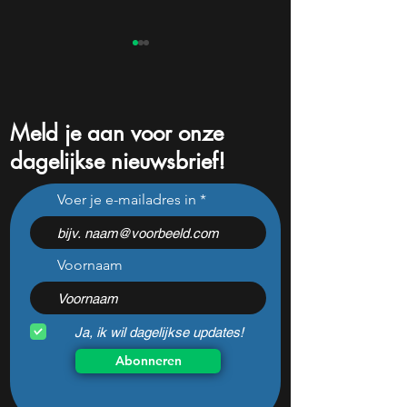
Meld je aan voor onze
dagelijkse nieuwsbrief!
Adyen krijgt sterk
Jensen Huang zet
Voer je e-mailadres in
verkoopsignaal, maar
een aandeel dat b
analisten zien juist een
niemand kent
koopkans
Voornaam
Ja, ik wil dagelijkse updates!
Abonneren