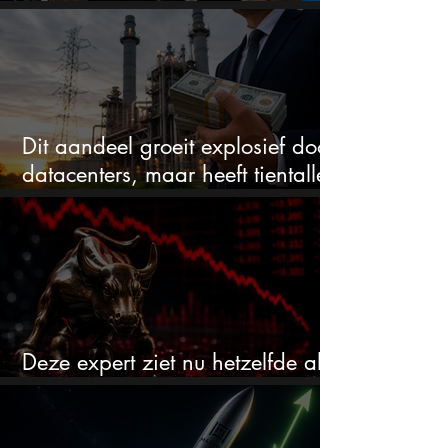
en blijft maar stijgen
Dit aandeel groeit explosief door
datacenters, maar heeft tientallen
miljarden nodig
Deze expert ziet nu hetzelfde als
voor de crash van 1987