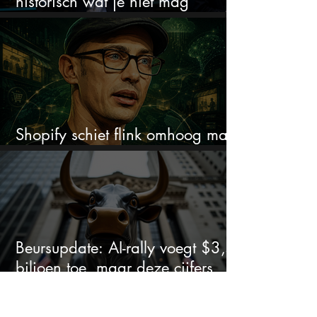
historisch wat je niet mag
negeren
Shopify schiet flink omhoog maar
dit is wat beleggers missen
Beursupdate: AI-rally voegt $3,5
biljoen toe, maar deze cijfers
waarschuwen beleggers