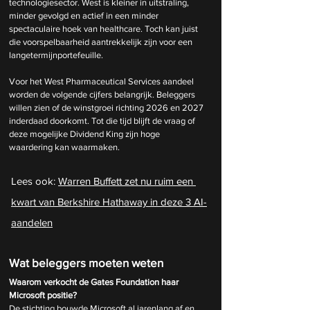
technologiesector. West is kleiner in uitstraling, 
minder gevolgd en actief in een minder 
spectaculaire hoek van healthcare. Toch kan juist 
die voorspelbaarheid aantrekkelijk zijn voor een 
langetermijnportefeuille.
Voor het West Pharmaceutical Services aandeel 
worden de volgende cijfers belangrijk. Beleggers 
willen zien of de winstgroei richting 2026 en 2027 
inderdaad doorkomt. Tot die tijd blijft de vraag of 
deze mogelijke Dividend King zijn hoge 
waardering kan waarmaken.
Lees ook: 
Warren Buffett zet nu ruim een 
kwart van Berkshire Hathaway in deze 3 AI-
aandelen
Wat beleggers moeten weten
Waarom verkocht de Gates Foundation haar 
Microsoft positie?
De stichting bouwde Microsoft al jarenlang af en 