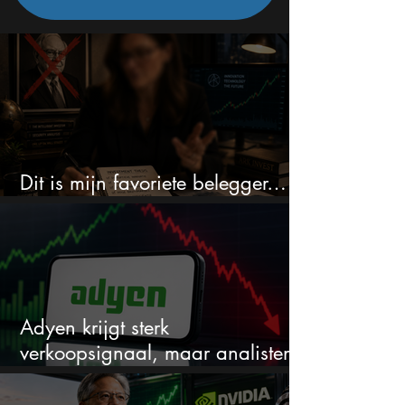
Dit is mijn favoriete belegger…
en het is niet Warren Buffett
Adyen krijgt sterk
verkoopsignaal, maar analisten
zien juist een koopkans