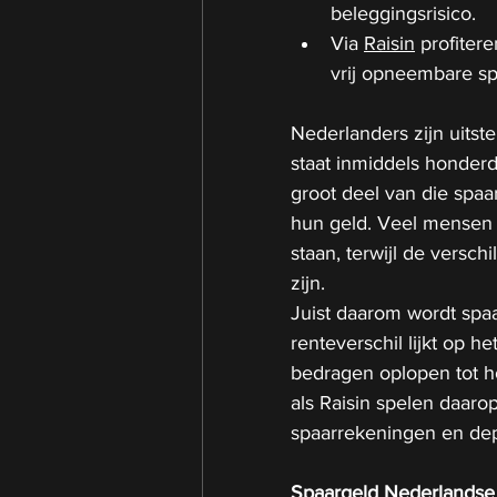
beleggingsrisico.
Via 
Raisin
 profiter
vrij opneembare sp
Nederlanders zijn uitst
staat inmiddels honderd
groot deel van die spaar
hun geld. Veel mensen 
staan, terwijl de versch
zijn.
Juist daarom wordt spaa
renteverschil lijkt op 
bedragen oplopen tot h
als Raisin spelen daaro
spaarrekeningen en dep
Spaargeld Nederlandse