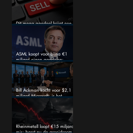
Dit mega aandeel krijgt een
zeldzaam verkoopadvies
ASML koopt voor bijna €1
miljard eigen aandelen:
slimme zet of dure timing?
Bill Ackman kocht voor $2,1
miljard Microsoft: is het
aandeel na de koerssprong
nog aantrekkelijk?
Rheinmetall loopt €15 miljard
mis: barst nu de groeidroom