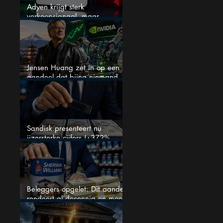
Adyen krijgt sterk
verkoopsignaal, maar
analisten zien juist een
koopkans
Jensen Huang zet in op een
aandeel dat bijna niemand
kent
Sandisk presenteert nu
ijzersterke cijfers (+372%
omzetgroei), toch zakt het
aandeel weg
Beleggers opgelet: Dit aandeel
rendeert al decennia en moet
op je watchlist staan!