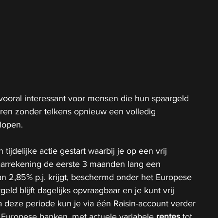
vooral interessant voor mensen die hun spaargeld 
deren zonder telkens opnieuw een volledig 
lopen.
n tijdelijke actie gestart waarbij je op een vrij 
arrekening de eerste 3 maanden lang een 
n 2,85% p.j. krijgt, beschermd onder het Europese 
geld blijft dagelijks opvraagbaar en je kunt vrij 
 deze periode kun je via één Raisin-account verder 
 Europese banken, met actuele variabele 
rentes
 tot 