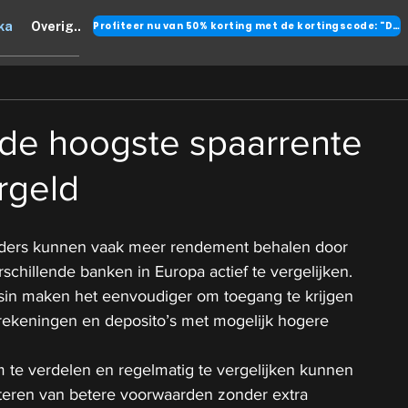
Profiteer nu van 50% korting met de kortingscode: "DANK"
ka
Overig..
e de hoogste spaarrente
rgeld
ders kunnen vaak meer rendement behalen door 
schillende banken in Europa actief te vergelijken.
isin maken het eenvoudiger om toegang te krijgen 
rekeningen en deposito’s met mogelijk hogere 
m te verdelen en regelmatig te vergelijken kunnen 
teren van betere voorwaarden zonder extra 