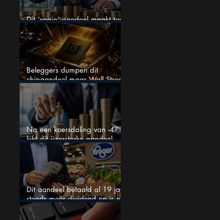
Dit ‘saaie’ aandeel maakt toch
bizar veel winst
Beleggers dumpen dit
chipaandeel maar Wall Street
ziet een zeldzame koopkans
Na een koersdaling van -47%
lijkt dit ijzersterke aandeel
aantrekkelijker dan ooit
Dit aandeel betaald al 19 jaar
steeds meer dividend en is nu
goedkoop