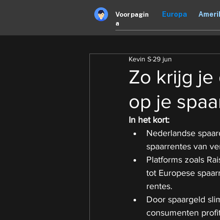
Europa
Ameri
Voorpagin
a
Kevin S
29 jun
Zo krijg j
op je spaa
In het kort:
Nederlandse spaar
spaarrentes van ver
Platforms zoals Ra
tot Europese spaar
rentes.
Door spaargeld sli
consumenten profi