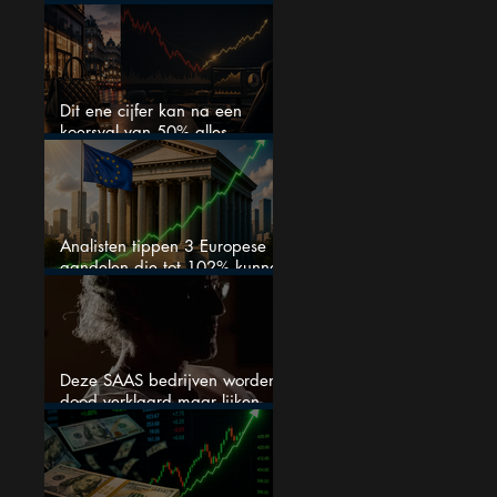
van het defensiebedrijf?
Dit ene cijfer kan na een
koersval van 50% alles
veranderen
Analisten tippen 3 Europese
aandelen die tot 102% kunnen
stijgen
Deze SAAS bedrijven worden
dood verklaard maar lijken
springlevend