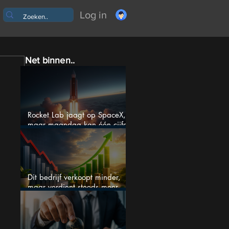
Log in
Net binnen..
Rocket Lab jaagt op SpaceX,
maar maandag kan één cijfer
de droom doorprikken?
Dit bedrijf verkoopt minder,
maar verdient steeds meer —
hoe lang kan dit sprookje
doorgaan?