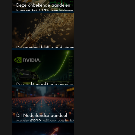
Deze onbekende aandelen
kunnen tot 113% exploderen
(één springt eruit)
Dit aandeel blijft zijn dividend
verhogen, wat er ook gebeurt
De markt maakt een enorme
fout bij Nvidia
Dit Nederlandse aandeel
maakt €922 miljoen cash: kan
dit dividendaandeel blijven
verhogen?