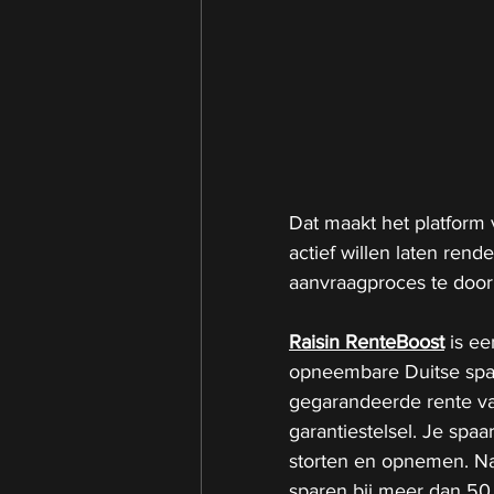
Dat maakt het platform 
actief willen laten ren
aanvraagproces te door
Raisin RenteBoost
 is ee
opneembare Duitse spa
gegarandeerde rente va
garantiestelsel. Je spaar
storten en opnemen. Na
sparen bij meer dan 50