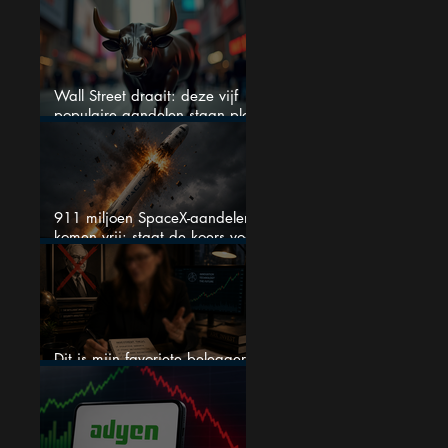
AI-Infrastructuur aandelen mij
werkelijk
Wall Street draait: deze vijf
populaire aandelen staan plots
onder spanning
911 miljoen SpaceX-aandelen
komen vrij: staat de koers voor
een nieuwe crash?
Dit is mijn favoriete belegger…
en het is niet Warren Buffett