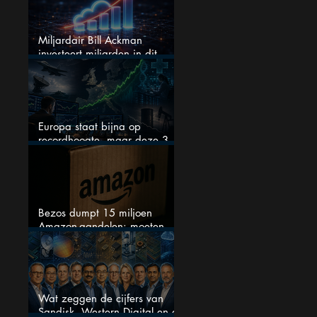
Miljardair Bill Ackman
investeert miljarden in dit
techaandeel
Europa staat bijna op
recordhoogte, maar deze 3
sectoren vallen nu op
Bezos dumpt 15 miljoen
Amazon-aandelen: moeten
beleggers zich zorgen maken?
Wat zeggen de cijfers van
Sandisk, Western Digital en de