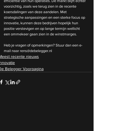
efficiëntie van hun operaties. De markt blijft echter 
voorzichtig, zoals we terug zien in de recente 
koersdalingen van deze aandelen. Met 
strategische aanpassingen en een sterke focus op 
innovatie, kunnen deze bedrijven hopelijk hun 
positie verstevigen en op lange termijn wellicht 
een ommekeer gaan zien in de winstmarges. 
Heb je vragen of opmerkingen? Stuur dan een e-
mail naar 
rens@debelegger.nl
Meest recente nieuws
Innovatie
De Belegger Voorpagina