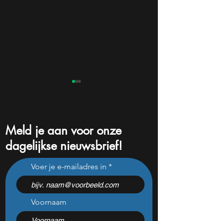
Meld je aan voor onze
dagelijkse nieuwsbrief!
Dit is waarom Airbnb
Hierdoor ziet Ro
Voer je e-mailadres in
aandelen flink dalen
inkomsten en win
groeien in het ee
kwartaal
Voornaam