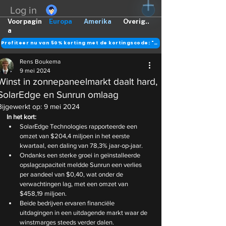
Log in
Voorpagin
Europa
Amerika
Overig..
a
Profiteer nu van 50% korting met de kortingscode: "DANK"
Rens Boukema
9 mei 2024
Winst in zonnepaneelmarkt daalt hard,
SolarEdge en Sunrun omlaag
Bijgewerkt op:
9 mei 2024
In het kort:
SolarEdge Technologies rapporteerde een 
omzet van $204,4 miljoen in het eerste 
kwartaal, een daling van 78,3% jaar-op-jaar.
Ondanks een sterke groei in geïnstalleerde 
opslagcapaciteit meldde Sunrun een verlies 
per aandeel van $0,40, wat onder de 
verwachtingen lag, met een omzet van 
$458,19 miljoen.
Beide bedrijven ervaren financiële 
uitdagingen in een uitdagende markt waar de 
winstmarges steeds verder dalen. 