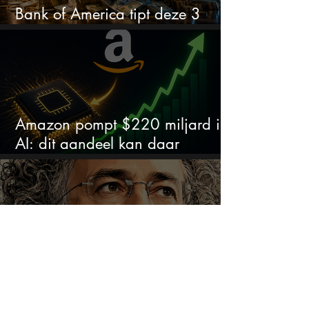
Bank of America tipt deze 3
chipaandelen
Amazon pompt $220 miljard in
AI: dit aandeel kan daar
explosief van profiteren
De CEO van Palantir doet een
opvallende uitspraak over de
beurs