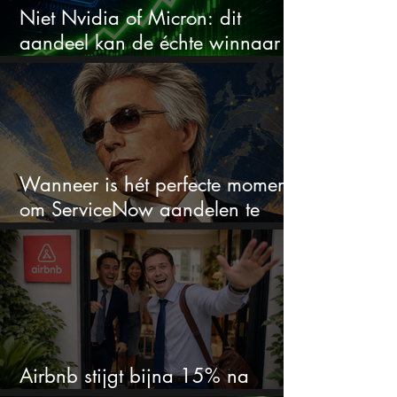
Niet Nvidia of Micron: dit
aandeel kan de échte winnaar
van de AI-race worden
Wanneer is hét perfecte moment
om ServiceNow aandelen te
kopen?
Airbnb stijgt bijna 15% na