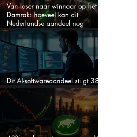
Van loser naar winnaar op het
Damrak: hoeveel kan dit
Nederlandse aandeel nog
stijgen?
Dit AI-softwareaandeel stijgt 38%
en zet de SaaS-crash op zijn kop