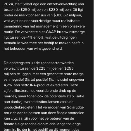
2024, stelt SolarEdge een omzetverwachting van 
tussen de $250 miljoen en $280 miljoen. Dit ligt 
onder de marktconsensus van $306,62 miljoen, 
wat wijst op een voorzichtige maar realistische 
benadering van het management in een onzekere 
markt. De verwachte niet-GAAP brutowinstmarge 
ligt tussen de -4% en 0%, wat de uitdagingen 
benadrukt waarmee het bedrijf te maken heeft in 
het behouden van winstgevendheid. 
De opbrengsten uit de zonnesector worden 
verwacht tussen de $225 miljoen en $255 
miljoen te liggen, met een geschatte bruto marge 
van negatief 3% tot positief 1%, inclusief ongeveer 
4,2%  aan netto IRA-productiekredieten. Deze 
cijfers illustreren de voortdurende druk op de 
marges, maar tonen ook de potentiële stabilisatie 
aan dankzij overheidsstimulansen zoals de 
productiekredieten. Het vermogen van SolarEdge 
om zich aan te passen aan deze fiscale voordelen 
kan cruciaal zijn voor het verbeteren van de 
financiële gezondheid op middellange tot lange 
termijn. Echter is het bedrijf op dit moment dus 