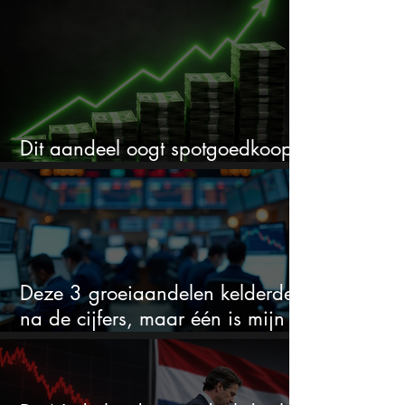
cijfers: vooral dit AI-cijfer valt op
Dit aandeel oogt spotgoedkoop
voor hoeveel het kan stijgen
Deze 3 groeiaandelen kelderden
na de cijfers, maar één is mijn
duidelijke favoriet