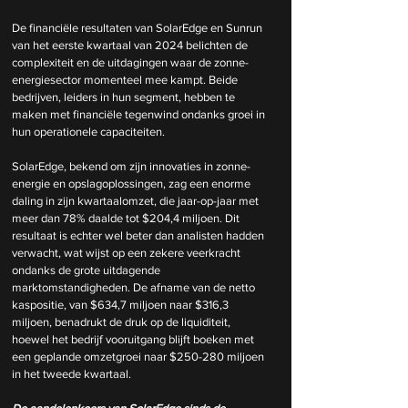
De financiële resultaten van SolarEdge en Sunrun 
van het eerste kwartaal van 2024 belichten de 
complexiteit en de uitdagingen waar de zonne-
energiesector momenteel mee kampt. Beide 
bedrijven, leiders in hun segment, hebben te 
maken met financiële tegenwind ondanks groei in 
hun operationele capaciteiten.
SolarEdge, bekend om zijn innovaties in zonne-
energie en opslagoplossingen, zag een enorme 
daling in zijn kwartaalomzet, die jaar-op-jaar met 
meer dan 78% daalde tot $204,4 miljoen. Dit 
resultaat is echter wel beter dan analisten hadden 
verwacht, wat wijst op een zekere veerkracht 
ondanks de grote uitdagende 
marktomstandigheden. De afname van de netto 
kaspositie, van $634,7 miljoen naar $316,3 
miljoen, benadrukt de druk op de liquiditeit, 
hoewel het bedrijf vooruitgang blijft boeken met 
een geplande omzetgroei naar $250-280 miljoen 
in het tweede kwartaal.