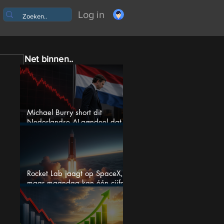
Log in
Net binnen..
Michael Burry short dit
Nederlandse AI-aandeel dat
maar liefst 684% groeit
Rocket Lab jaagt op SpaceX,
maar maandag kan één cijfer
de droom doorprikken?