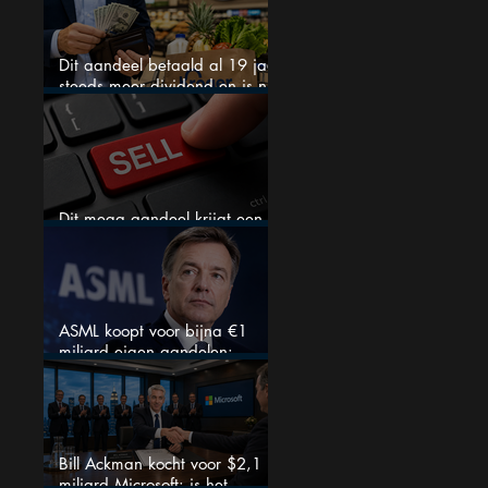
Dit aandeel betaald al 19 jaar
steeds meer dividend en is nu
goedkoop
Dit mega aandeel krijgt een
zeldzaam verkoopadvies
ASML koopt voor bijna €1
miljard eigen aandelen:
slimme zet of dure timing?
Bill Ackman kocht voor $2,1
miljard Microsoft: is het