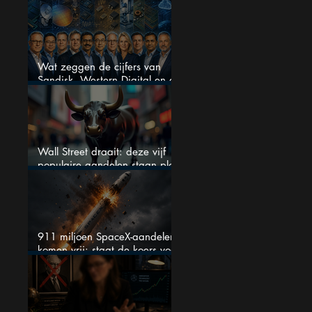
beleggers zich zorgen maken?
Wat zeggen de cijfers van
Sandisk, Western Digital en de
AI-Infrastructuur aandelen mij
werkelijk
Wall Street draait: deze vijf
populaire aandelen staan plots
onder spanning
911 miljoen SpaceX-aandelen
komen vrij: staat de koers voor
een nieuwe crash?