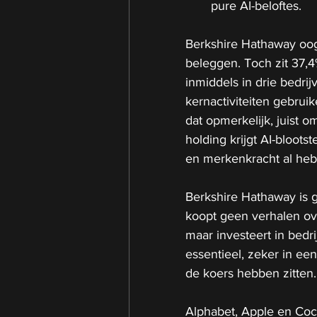
pure AI-beloftes.
Berkshire Hathaway oogt
beleggen. Toch zit 37,4
inmiddels in drie bedrij
kernactiviteiten gebrui
dat opmerkelijk, juist o
holding krijgt AI-bloot
en merkenkracht al he
Berkshire Hathaway is 
koopt geen verhalen ove
maar investeert in bedri
essentieel, zeker in ee
de koers hebben zitten.
Alphabet, Apple en Coca