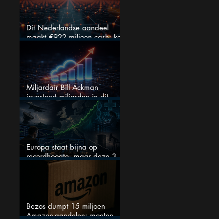
Dit Nederlandse aandeel
maakt €922 miljoen cash: kan
dit dividendaandeel blijven
verhogen?
Miljardair Bill Ackman
investeert miljarden in dit
techaandeel
Europa staat bijna op
recordhoogte, maar deze 3
sectoren vallen nu op
Bezos dumpt 15 miljoen
Amazon-aandelen: moeten