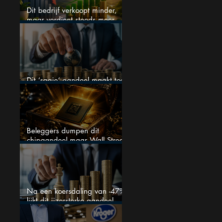
Dit bedrijf verkoopt minder,
maar verdient steeds meer —
hoe lang kan dit sprookje
doorgaan?
Dit ‘saaie’ aandeel maakt toch
bizar veel winst
Beleggers dumpen dit
chipaandeel maar Wall Street
ziet een zeldzame koopkans
Na een koersdaling van -47%
lijkt dit ijzersterke aandeel
aantrekkelijker dan ooit