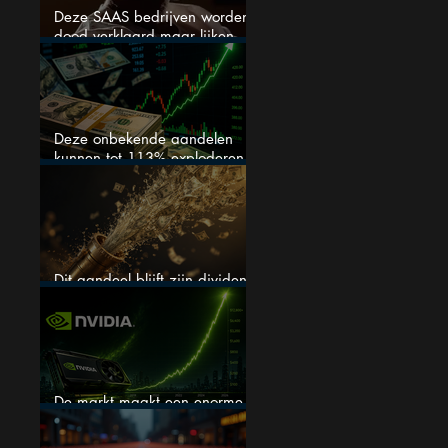
Deze SAAS bedrijven worden
dood verklaard maar lijken
springlevend
Deze onbekende aandelen
kunnen tot 113% exploderen
(één springt eruit)
Dit aandeel blijft zijn dividend
verhogen, wat er ook gebeurt
De markt maakt een enorme
fout bij Nvidia