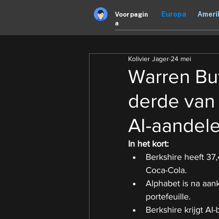
Europa
Ameri
Voorpagin
a
Kolivier Jager
24 mei
Warren Buf
derde van 
AI-aandel
In het kort:
Berkshire heeft 37,
Coca-Cola.
Alphabet is na aan
portefeuille.
Berkshire krijgt AI-