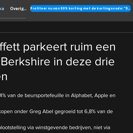
Profiteer nu van 50% korting met de kortingscode: "DANK"
ka
Overig..
fett parkeert ruim een
Berkshire in deze drie
en
4% van de beursportefeuille in Alphabet, Apple en 
kopen onder Greg Abel gegroeid tot 6,8% van de 
blootstelling via winstgevende bedrijven, niet via 