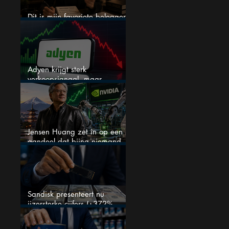
Dit is mijn favoriete belegger…
en het is niet Warren Buffett
Adyen krijgt sterk
verkoopsignaal, maar
analisten zien juist een
koopkans
Jensen Huang zet in op een
aandeel dat bijna niemand
kent
Sandisk presenteert nu
ijzersterke cijfers (+372%
omzetgroei), toch zakt het
aandeel weg