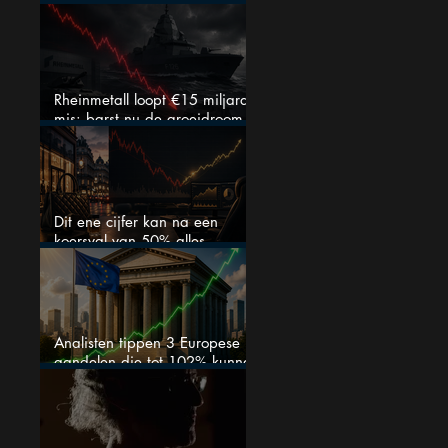
aandeel na de koerssprong
nog aantrekkelijk?
Rheinmetall loopt €15 miljard
mis: barst nu de groeidroom
van het defensiebedrijf?
Dit ene cijfer kan na een
koersval van 50% alles
veranderen
Analisten tippen 3 Europese
aandelen die tot 102% kunnen
stijgen