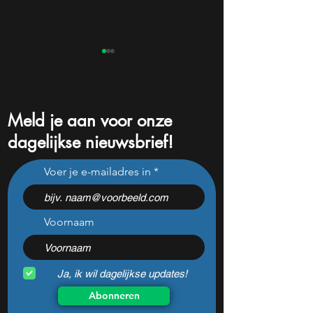
Meld je aan voor onze
dagelijkse nieuwsbrief!
Dit Europese
Dit zijn de groots
Voer je e-mailadres in
defensiebedrijf stijgt hard
winnaars en verli
nadat het dit jaar 46%
de kwartaalcijfers
daalde: mooie koopkans?
springen eruit)
Voornaam
Ja, ik wil dagelijkse updates!
Abonneren