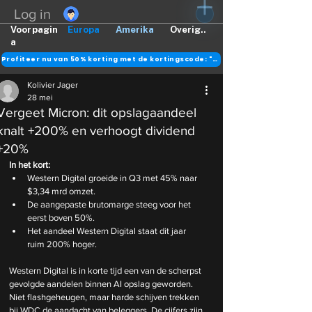
Log in
Voorpagin
Europa
Amerika
Overig..
a
Profiteer nu van 50% korting met de kortingscode: "DANK"
Kolivier Jager
28 mei
Vergeet Micron: dit opslagaandeel
knalt +200% en verhoogt dividend
+20%
In het kort:
Western Digital groeide in Q3 met 45% naar 
$3,34 mrd omzet.
De aangepaste brutomarge steeg voor het 
eerst boven 50%.
Het aandeel Western Digital staat dit jaar 
ruim 200% hoger.
Western Digital is in korte tijd een van de scherpst 
gevolgde aandelen binnen AI opslag geworden. 
Niet flashgeheugen, maar harde schijven trekken 
bij WDC de aandacht van beleggers. De cijfers zijn 