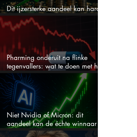
Dit ijzersterke aandeel kan hard
stijgen maar bijna niemand kijkt
Pharming onderuit na flinke
tegenvallers: wat te doen met het
aandeel?
Niet Nvidia of Micron: dit
aandeel kan de échte winnaar
van de AI-race worden