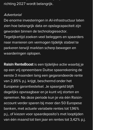
richting 2027 wordt belangrijk.
Advertorial
De enorme investeringen in AI-infrastructuur laten 
zien hoe belangrijk data en opslagcapaciteit zijn 
geworden binnen de technologiesector. 
Tegelijkertijd zoeken veel beleggers en spaarders 
naar manieren om vermogen tijdelijk stabiel te 
parkeren terwijl markten scherp bewegen en 
waarderingen oplopen.
Raisin RenteBoost
 is een tijdelijke actie waarbij je 
op een vrij opneembare Duitse spaarrekening de 
eerste 3 maanden lang een gegarandeerde rente 
van 2,85% p.j. krijgt, beschermd onder het 
Europese garantiestelsel. Je spaargeld blijft 
dagelijks opvraagbaar en je kunt vrij storten en 
opnemen. Na deze periode kun je via één Raisin-
account verder sparen bij meer dan 50 Europese 
banken, met actuele variabele rentes tot 1,96% 
p.j., of kiezen voor spaardeposito’s met looptijden 
van één maand tot tien jaar en rentes tot 3,42% p.j.