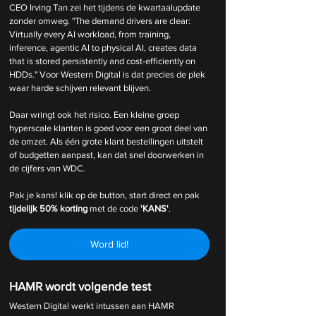
CEO Irving Tan zei het tijdens de kwartaalupdate 
zonder omweg. "The demand drivers are clear: 
Virtually every AI workload, from training, 
inference, agentic AI to physical AI, creates data 
that is stored persistently and cost-efficiently on 
HDDs." Voor Western Digital is dat precies de plek 
waar harde schijven relevant blijven.
Daar wringt ook het risico. Een kleine groep 
hyperscale klanten is goed voor een groot deel van 
de omzet. Als één grote klant bestellingen uitstelt 
of budgetten aanpast, kan dat snel doorwerken in 
de cijfers van WDC.
Pak je kans! klik op de button, start direct en pak 
tijdelijk
50% korting 
met de code 
'KANS'
.
Word lid!
HAMR wordt volgende test
Western Digital werkt intussen aan HAMR 