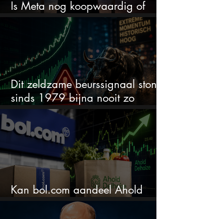
Is Meta nog koopwaardig of
wordt het tijd om te verkopen?
Dit zeldzame beurssignaal stond
sinds 1979 bijna nooit zo
extreem
Kan bol.com aandeel Ahold
nieuw leven inblazen?