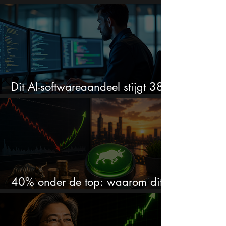
stijgen?
Dit AI-softwareaandeel stijgt 38%
en zet de SaaS-crash op zijn kop
40% onder de top: waarom dit
aandeel weer interessant wordt