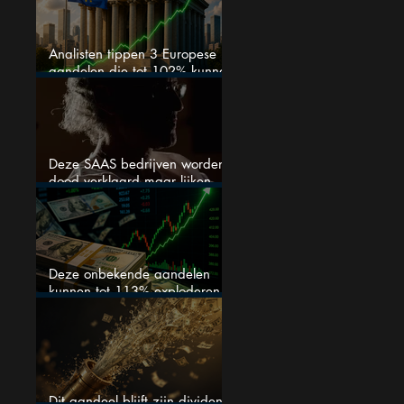
Analisten tippen 3 Europese
aandelen die tot 102% kunnen
stijgen
Deze SAAS bedrijven worden
dood verklaard maar lijken
springlevend
Deze onbekende aandelen
kunnen tot 113% exploderen
(één springt eruit)
Dit aandeel blijft zijn dividend