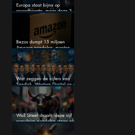
Europa staat bijna op
recordhoogte, maar deze 3
sectoren vallen nu op
Bezos dumpt 15 miljoen
Amazon-aandelen: moeten
beleggers zich zorgen maken?
Wat zeggen de cijfers van
Sandisk, Western Digital en de
AI-Infrastructuur aandelen mij
werkelijk
Wall Street draait: deze vijf
populaire aandelen staan plots
onder spanning