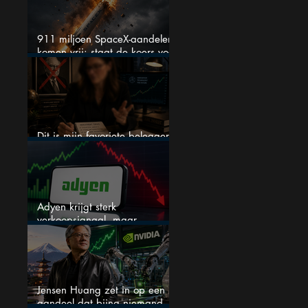
911 miljoen SpaceX-aandelen
komen vrij: staat de koers voor
een nieuwe crash?
Dit is mijn favoriete belegger…
en het is niet Warren Buffett
Adyen krijgt sterk
verkoopsignaal, maar
analisten zien juist een
koopkans
Jensen Huang zet in op een
aandeel dat bijna niemand