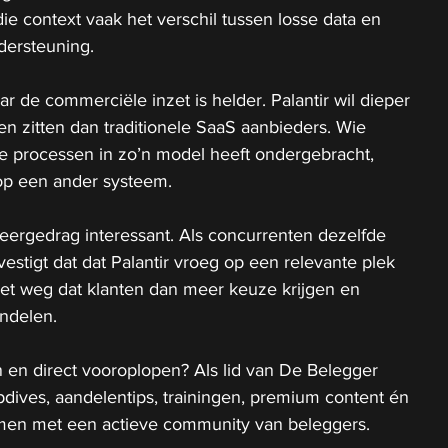
ie context vaak het verschil tussen losse data en 
dersteuning.
ar de commerciële inzet is helder. Palantir wil dieper 
en zitten dan traditionele SaaS aanbieders. Wie 
he processen in zo’n model heeft ondergebracht, 
 op een ander systeem.
ieergedrag interessant. Als concurrenten dezelfde 
estigt dat dat Palantir vroeg op een relevante plek 
iet weg dat klanten dan meer keuze krijgen en 
ndelen.
 en direct vooroplopen? Als lid van De Belegger 
epdives, aandelentips, trainingen, premium content én 
 samen met een actieve community van beleggers.