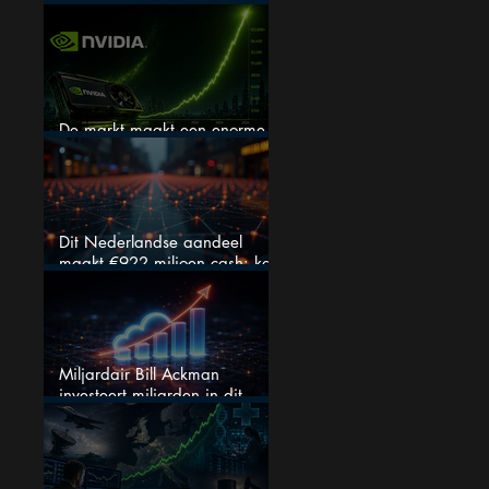
verhogen, wat er ook gebeurt
De markt maakt een enorme
fout bij Nvidia
Dit Nederlandse aandeel
maakt €922 miljoen cash: kan
dit dividendaandeel blijven
verhogen?
Miljardair Bill Ackman
investeert miljarden in dit
techaandeel