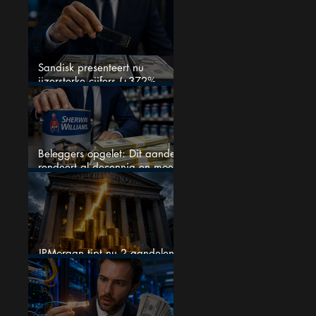
kent
Sandisk presenteert nu
ijzersterke cijfers (+372%
omzetgroei), toch zakt het
aandeel weg
Beleggers opgelet: Dit aandeel
rendeert al decennia en moet
op je watchlist staan!
JPMorgan tipt nu 2 aandelen
voor augustus