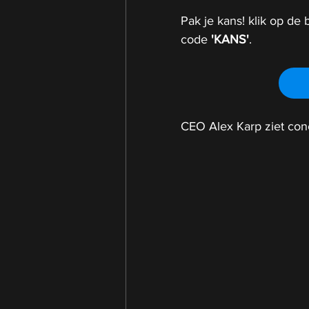
Pak je kans! klik op de b
code 
'KANS'
.
CEO Alex Karp ziet con