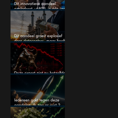
Dit innovatieve aandeel
explodeert +680% in één jaar
en blijft maar stijgen
Dit aandeel groeit explosief
door datacenters, maar heeft
tientallen miljarden nodig
Deze expert ziet nu hetzelfde
als voor de crash van 1987
Iedereen gokt tegen deze
aandelen. Ik zou er juist 2
kopen