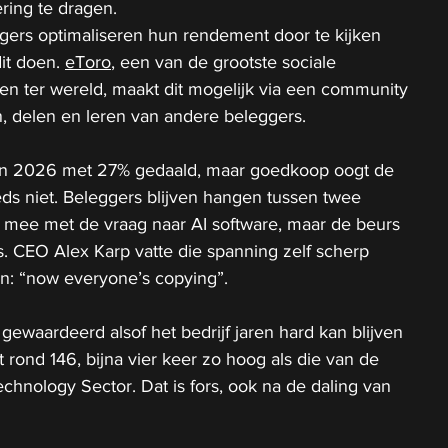
ering te dragen.
ers optimaliseren hun rendement door te kijken 
it doen. 
eToro
, een van de grootste sociale 
n ter wereld, maakt dit mogelijk via een community 
n, delen en leren van andere beleggers.
s in 2026 met 27% gedaald, maar goedkoop oogt de 
ds niet. Beleggers blijven hangen tussen twee 
it mee met de vraag naar AI software, maar de beurs 
s. CEO Alex Karp vatte die spanning zelf scherp 
: “now everyone’s copying”.
d gewaardeerd alsof het bedrijf jaren hard kan blijven 
gt rond 146, bijna vier keer zo hoog als die van de 
hnology Sector. Dat is fors, ook na de daling van 