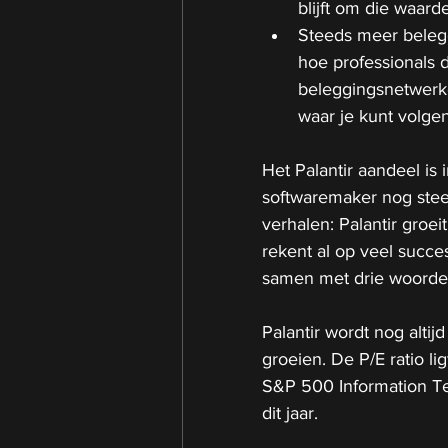
blijft om die waard
Steeds meer belegg
hoe professionals d
beleggingsnetwerke
waar je kunt volge
Het Palantir aandeel i
softwaremaker nog stee
verhalen: Palantir groe
rekent al op veel succe
samen met drie woorden
Palantir wordt nog altij
groeien. De P/E ratio li
S&P 500 Information Tec
dit jaar.