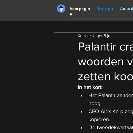
Europa
Ameri
Voorpagin
a
Kolivier Jager
8 jul
Palantir c
woorden v
zetten ko
In het kort:
Het Palantir aandee
hoog.
CEO Alex Karp zegt
kopiëren.
De tweedekwartaalc