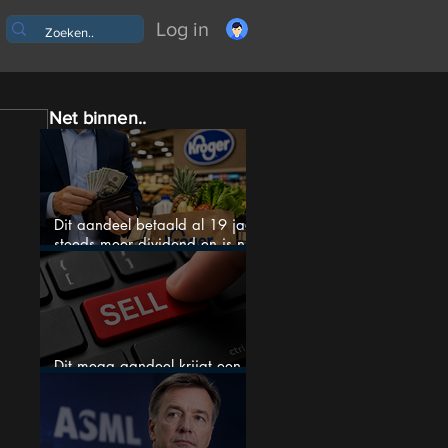
Log in
Net binnen..
Dit aandeel betaald al 19 jaar
steeds meer dividend en is nu
goedkoop
Dit mega aandeel krijgt een
zeldzaam verkoopadvies