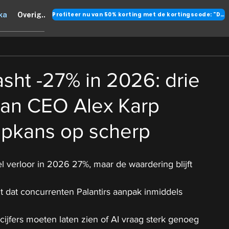
Profiteer nu van 50% korting met de kortingscode: "DANK"
ka
Overig..
rasht -27% in 2026: drie
an CEO Alex Karp
opkans op scherp
l verloor in 2026 27%, maar de waardering blijft 
 dat concurrenten Palantirs aanpak inmiddels 
ijfers moeten laten zien of AI vraag sterk genoeg 