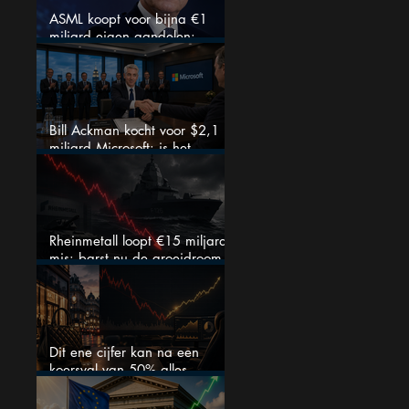
ASML koopt voor bijna €1
miljard eigen aandelen:
slimme zet of dure timing?
Bill Ackman kocht voor $2,1
miljard Microsoft: is het
aandeel na de koerssprong
nog aantrekkelijk?
Rheinmetall loopt €15 miljard
mis: barst nu de groeidroom
van het defensiebedrijf?
Dit ene cijfer kan na een
koersval van 50% alles
veranderen