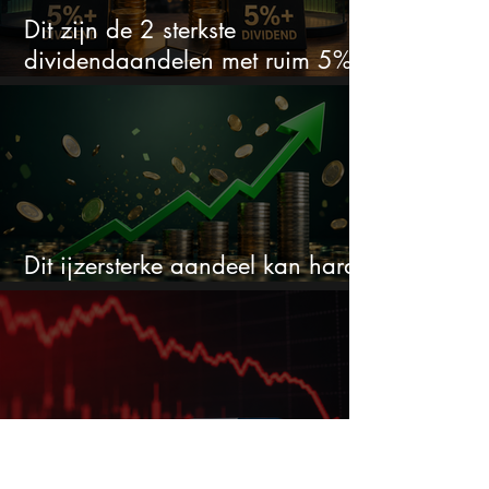
Dit zijn de 2 sterkste
dividendaandelen met ruim 5%
dividend
Dit ijzersterke aandeel kan hard
stijgen maar bijna niemand kijkt
Pharming onderuit na flinke
tegenvallers: wat te doen met het