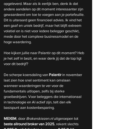
opgeleverd. Maar als ik eerlijk ben, denk ik dat 
andere aandelen op dit moment interessanter zijn 
gewaardeerd om toe te voegen aan je portefeuille. 
Dit is uiteraard geen financieel advies. Ik vind het 
een gaaf en uniek bedrijf, maar het blijft extreem 
volatiel en is niet voor iedere belegger geschikt, 
mede door het complexe businessmodel en de 
hoge waardering.
Hoe kijken jullie naar Palantir op dit moment? Heb 
je het zelf in bezit, en waar denk jij dat de top ligt 
voor dit bedrijf?
De scherpe koersdaling van 
Palantir
 in november 
laat zien hoe snel sentiment kan omslaan 
wanneer waarderingen te ver voor de 
fundamentals uitlopen, zelfs bij sterke 
groeibedrijven. Voor beleggers die internationaal 
in technologie en AI actief zijn, telt dan elk 
basispunt aan kostenbesparing.
MEXEM
, door 
Brokerskiezen.nl
 uitgeroepen tot 
beste allround broker van 2025
, rekent slechts 