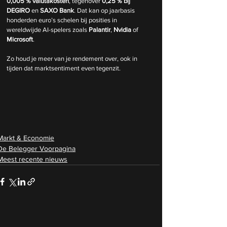
0,005 % valutakosten
, tegenover 
0,25 % bij 
DEGIRO
 en 
SAXO Bank
. Dat kan op jaarbasis 
honderden euro’s schelen bij posities in 
wereldwijde AI-spelers zoals 
Palantir
, 
Nvidia
 of 
Microsoft
.
Zo houd je meer van je rendement over, ook in 
tijden dat marktsentiment even tegenzit.
Markt & Economie
De Belegger Voorpagina
Meest recente nieuws