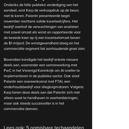
Ondanks de felle publieke verdediging van het 
aandeel, wist Karp de verkoopdruk op de beurs 
niet te keren. Palantir presenteerde begin 
november nochtans solide kwartaalcijfers. Het 
bedrijf overtrof de verwachtingen van analisten 
met zowel omzet als winst en rapporteerde voor 
de tweede keer op rij een kwartaalomzet boven 
de $1 miljard. De winstgevendheid steeg en het 
commerciële segment liet aanhoudende groei zien.
Bovendien kondigde het bedrijf enkele nieuwe 
deals aan, waaronder een samenwerking met 
PwC in het Verenigd Koninkrijk om AI sneller te 
implementeren in de publieke sector. Ook sloot 
Palantir een overeenkomst met FTAI, een 
onderhoudsbedrijf voor vliegtuigmotoren. Volgens 
Karp tonen deze deals aan dat Palantir zich niet 
alleen weet te handhaven in overheidskringen, 
maar ook steeds succesvoller is in het 
commerciële domein.
Lees ook: 
5 onmisbare techaandelen 