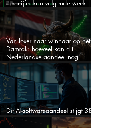
één cijfer kan volgende week
alles veranderen
Van loser naar winnaar op het
Damrak: hoeveel kan dit
Nederlandse aandeel nog
stijgen?
Dit AI-softwareaandeel stijgt 38%
en zet de SaaS-crash op zijn kop