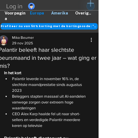
Log in
Voorpagin
Europa
Amerika
Overig..
a
Profiteer nu van 50% korting met de kortingscode: "DANK"
Mika Beumer
29 nov 2025
Palantir beleeft haar slechtste
beursmaand in twee jaar – wat ging er
mis?
In het kort
Palantir leverde in november 16% in, de 
slechtste maandprestatie sinds augustus 
2023
Beleggers stapten massaal uit AI-aandelen 
vanwege zorgen over extreem hoge 
waarderingen
CEO Alex Karp haalde fel uit naar short-
sellers en verdedigde Palantir meerdere 
keren op televisie