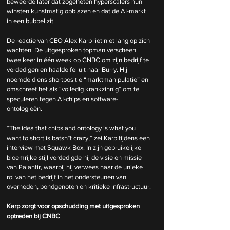
beweerde later dat zogeheten hyperscalers hun 
winsten kunstmatig opblazen en dat de AI-markt 
in een bubbel zit.
De reactie van CEO Alex Karp liet niet lang op zich 
wachten. De uitgesproken topman verscheen 
twee keer in één week op CNBC om zijn bedrijf te 
verdedigen en haalde fel uit naar Burry. Hij 
noemde diens shortpositie “marktmanipulatie” en 
omschreef het als “volledig krankzinnig” om te 
speculeren tegen AI-chips en software-
ontologieën.
“The idea that chips and ontology is what you 
want to short is batsh*t crazy,” zei Karp tijdens een 
interview met Squawk Box. In zijn gebruikelijke 
bloemrijke stijl verdedigde hij de visie en missie 
van Palantir, waarbij hij verwees naar de unieke 
rol van het bedrijf in het ondersteunen van 
overheden, bondgenoten en kritieke infrastructuur.
Karp zorgt voor opschudding met uitgesproken 
optreden bij CNBC