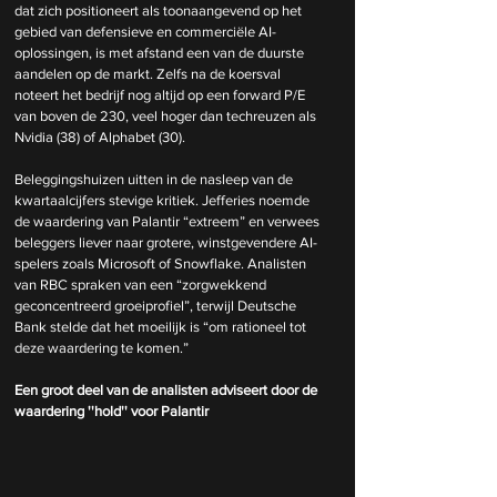
dat zich positioneert als toonaangevend op het 
gebied van defensieve en commerciële AI-
oplossingen, is met afstand een van de duurste 
aandelen op de markt. Zelfs na de koersval 
noteert het bedrijf nog altijd op een forward P/E 
van boven de 230, veel hoger dan techreuzen als 
Nvidia (38) of Alphabet (30).
Beleggingshuizen uitten in de nasleep van de 
kwartaalcijfers stevige kritiek. Jefferies noemde 
de waardering van Palantir “extreem” en verwees 
beleggers liever naar grotere, winstgevendere AI-
spelers zoals Microsoft of Snowflake. Analisten 
van RBC spraken van een “zorgwekkend 
geconcentreerd groeiprofiel”, terwijl Deutsche 
Bank stelde dat het moeilijk is “om rationeel tot 
deze waardering te komen.”
Een groot deel van de analisten adviseert door de 
waardering ''hold'' voor Palantir