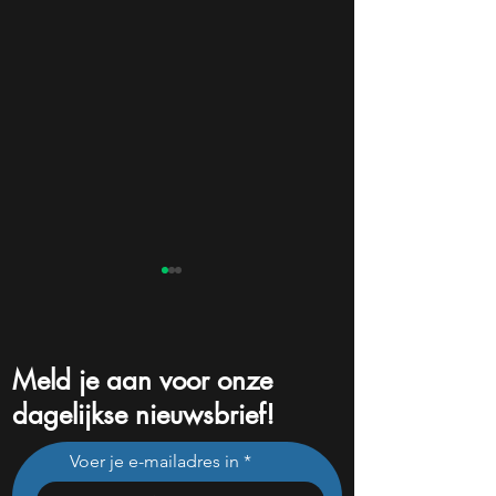
Meld je aan voor onze
dagelijkse nieuwsbrief!
Waarom analisten 50%
Tesla wil Nederla
Voer je e-mailadres in
koerspotentieel zien voor
eerste EU-land me
dit zorgtech-aandeel
FSD – maar hoe re