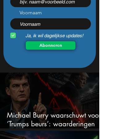
is dat?
Voornaam
Ja, ik wil dagelijkse updates!
Abonneren
Michael Burry waarschuwt voor
‘Trumps beurs’: waarderingen
doen er niet meer toe