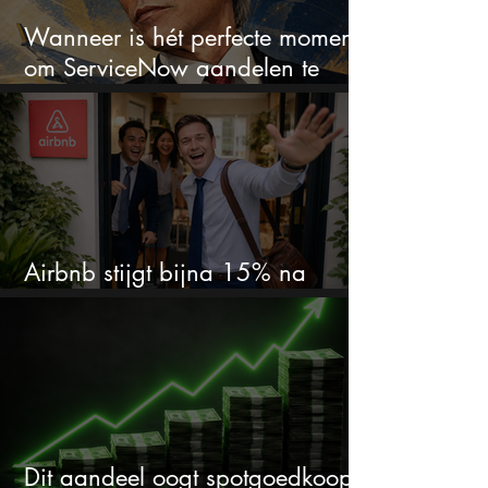
Wanneer is hét perfecte moment
om ServiceNow aandelen te
kopen?
Airbnb stijgt bijna 15% na
cijfers: vooral dit AI-cijfer valt op
Dit aandeel oogt spotgoedkoop