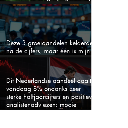
voor hoeveel het kan stijgen
Deze 3 groeiaandelen kelderden
na de cijfers, maar één is mijn
duidelijke favoriet
Dit Nederlandse aandeel daalt
vandaag 8% ondanks zeer
sterke halfjaarcijfers en positieve
analistenadviezen: mooie
koopkans?