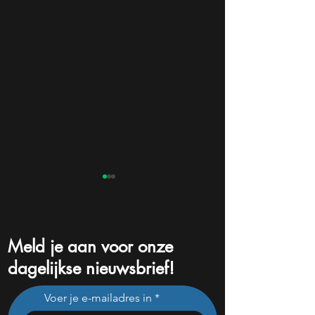
Meld je aan voor onze
dagelijkse nieuwsbrief!
Nebius daalde vorige
Dit Europese
Voer je e-mailadres in
maand 31%: perfect
defensiebedrijf sti