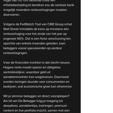
hoger dan nu. Om dezelfde mate van 
inflatiebestrijding te bereiken zou de centrale bank 
mogelijk meerdere renteverhogingen moeten 
doorvoeren.
Volgens de FedWatch Tool van CME Group schat 
Wall Street inmiddels de kans op minstens één 
renteverhoging voor het einde van het jaar op 
ongeveer 66%. Dat is een forse verschuiving ten 
opzichte van enkele maanden geleden, toen 
beleggers vooral speculeerden op verdere 
renteverlagingen.
Voor de financiële markten is dat slecht nieuws. 
Hogere rente maakt sparen en obligaties 
aantrekkelijker, waardoor geld uit 
aandelenmarkten kan wegstromen. Daarnaast 
worden leningen duurder voor consumenten en 
bedrijven, wat economische groei kan afremmen.
Wil je slimmer beleggen en direct vooroplopen? 
Als lid van De Belegger krijg je toegang tot 
deepdives, aandelentips, trainingen, premium 
content én live portfolio-inzicht, samen met een 