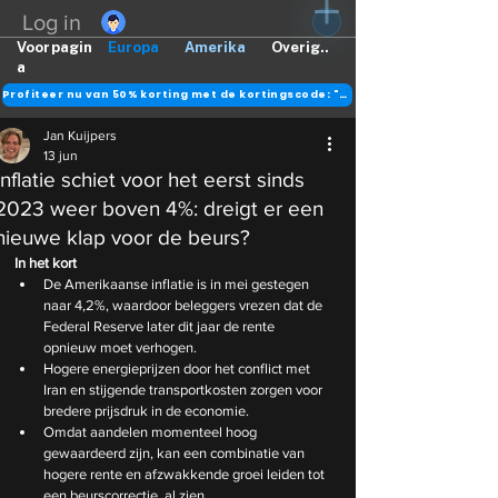
Log in
Voorpagin
Europa
Amerika
Overig..
a
Profiteer nu van 50% korting met de kortingscode: "DANK"
Jan Kuijpers
13 jun
Inflatie schiet voor het eerst sinds
2023 weer boven 4%: dreigt er een
nieuwe klap voor de beurs?
In het kort
De Amerikaanse inflatie is in mei gestegen 
naar 4,2%, waardoor beleggers vrezen dat de 
Federal Reserve later dit jaar de rente 
opnieuw moet verhogen.
Hogere energieprijzen door het conflict met 
Iran en stijgende transportkosten zorgen voor 
bredere prijsdruk in de economie.
Omdat aandelen momenteel hoog 
gewaardeerd zijn, kan een combinatie van 
hogere rente en afzwakkende groei leiden tot 
een beurscorrectie, al zien 