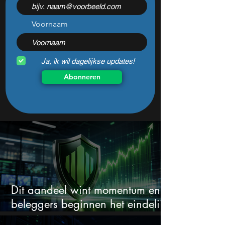
koopmoment vlak voor
nadat het dit jaar
kwartaalcijfers?
daalde: mooie ko
Voornaam
Ja, ik wil dagelijkse updates!
Abonneren
Dit aandeel wint momentum en
beleggers beginnen het eindelijk
te zien