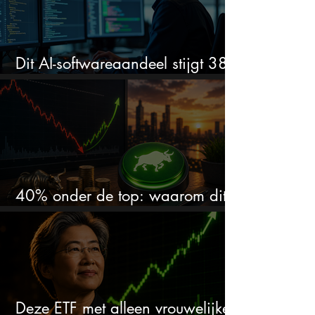
Dit AI-softwareaandeel stijgt 38%
en zet de SaaS-crash op zijn kop
40% onder de top: waarom dit
aandeel weer interessant wordt
Deze ETF met alleen vrouwelijke