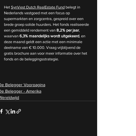
Het 
SynVest Dutch RealEstate Fund
 belegt in 
Nederlands vastgoed met een focus op 
supermarkten en zorgcentra, gespreid over een 
brede groep solide huurders. Het fonds realiseerde 
een gemiddeld rendement van 
8,2% per jaar
, 
waarvan 
6,3% maandelijks wordt uitgekeerd
, en 
deze maand geldt een actie met een minimale 
deelname van € 10.000. Vraag vrijblijvend de 
gratis brochure aan voor meer informatie over het 
fonds en de beleggingsstrategie.
De Belegger Voorpagina
De Belegger - Amerika
Wereldwijd