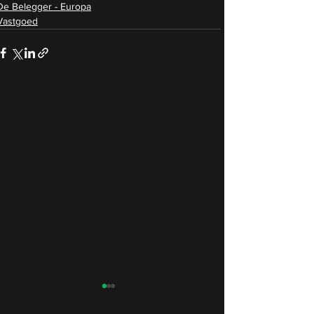
De Belegger - Europa
Vastgoed