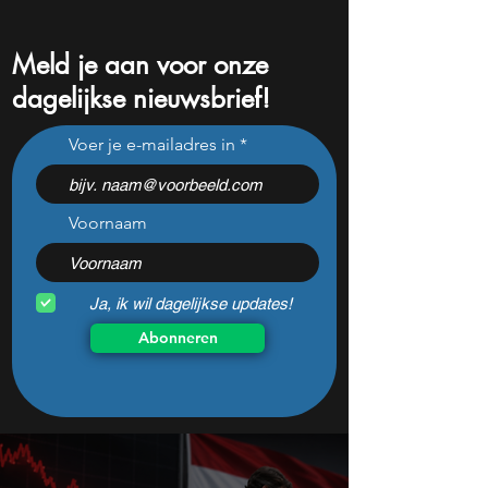
Meld je aan voor onze
dagelijkse nieuwsbrief!
Rocket Lab jaagt op
Dit bedrijf verkoo
Voer je e-mailadres in
SpaceX, maar maandag
minder, maar ver
kan één cijfer de droom
steeds meer — ho
doorprikken?
kan dit sprookje 
Voornaam
Ja, ik wil dagelijkse updates!
Abonneren