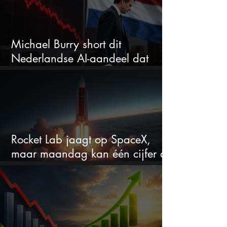
Michael Burry short dit
Nederlandse AI-aandeel dat
maar liefst 684% groeit
Rocket Lab jaagt op SpaceX,
maar maandag kan één cijfer de
droom doorprikken?