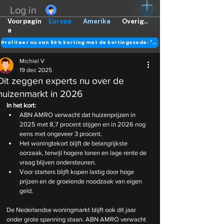
Log in
Voorpagin
Europa
Amerika
Overig..
a
Profiteer nu van 50% korting met de kortingscode: "DANK"
Michiel V
19 dec 2025
Dit zeggen experts nu over de
huizenmarkt in 2026
In het kort:
ABN AMRO verwacht dat huizenprijzen in 
2025 met 8,7 procent stijgen en in 2026 nog 
eens met ongeveer 3 procent.
Het woningtekort blijft de belangrijkste 
oorzaak, terwijl hogere lonen en lage rente de 
vraag blijven ondersteunen.
Voor starters blijft kopen lastig door hoge 
prijzen en de groeiende noodzaak van eigen 
geld.
De Nederlandse woningmarkt blijft ook dit jaar 
onder grote spanning staan. ABN AMRO verwacht 