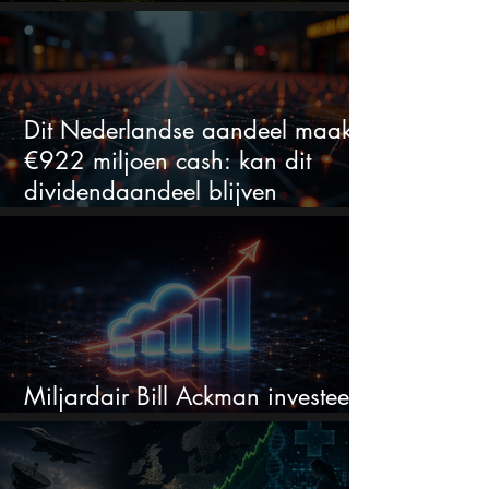
bij Nvidia
Dit Nederlandse aandeel maakt
€922 miljoen cash: kan dit
dividendaandeel blijven
verhogen?
Miljardair Bill Ackman investeert
miljarden in dit techaandeel