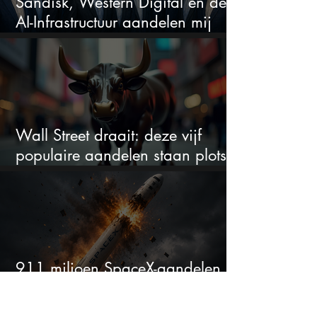
Sandisk, Western Digital en de
AI-Infrastructuur aandelen mij
werkelijk
Wall Street draait: deze vijf
populaire aandelen staan plots
onder spanning
911 miljoen SpaceX-aandelen
komen vrij: staat de koers voor
een nieuwe crash?