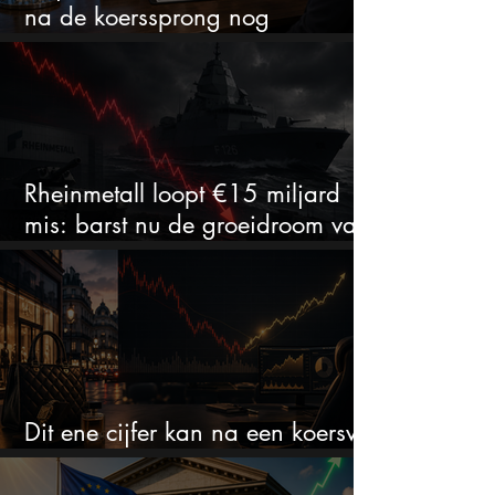
na de koerssprong nog
aantrekkelijk?
Rheinmetall loopt €15 miljard
mis: barst nu de groeidroom van
het defensiebedrijf?
Dit ene cijfer kan na een koersval
van 50% alles veranderen