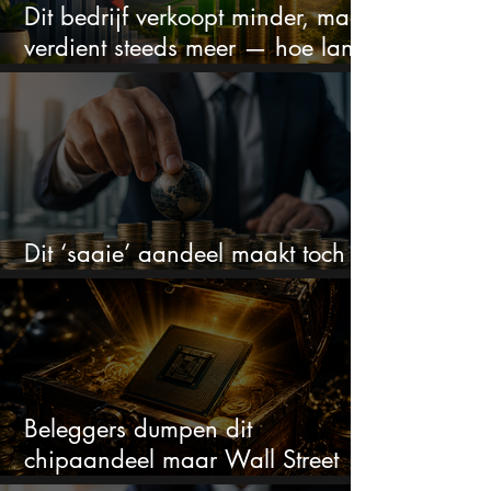
Dit bedrijf verkoopt minder, maar
verdient steeds meer — hoe lang
kan dit sprookje doorgaan?
Dit ‘saaie’ aandeel maakt toch
bizar veel winst
Beleggers dumpen dit
chipaandeel maar Wall Street
ziet een zeldzame koopkans