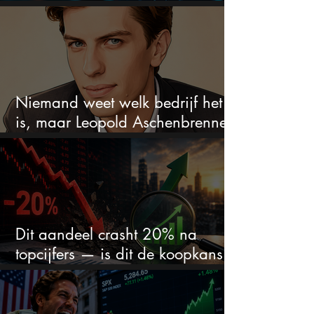
omhoog
Niemand weet welk bedrijf het
is, maar Leopold Aschenbrenner
zet er nu $500 miljoen op
Dit aandeel crasht 20% na
topcijfers — is dit de koopkans
waar beleggers op wachtten?