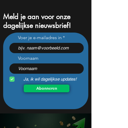
Meld je aan voor onze
dagelijkse nieuwsbrief!
Analisten zien 40%
Waarom de Nvidi
Voer je e-mailadres in
stijgingskans, maar
zegt dat AI softwa
beleggers missen dit risico
vervangt
Voornaam
Ja, ik wil dagelijkse updates!
Abonneren