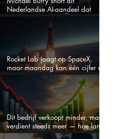
Michael Burry short dit
Nederlandse AI-aandeel dat
maar liefst 684% groeit
Rocket Lab jaagt op SpaceX,
maar maandag kan één cijfer de
droom doorprikken?
Dit bedrijf verkoopt minder, maar
verdient steeds meer — hoe lang
kan dit sprookje doorgaan?