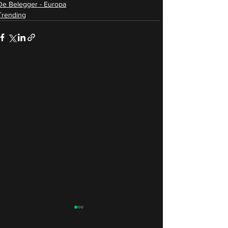
De Belegger - Europa
Trending