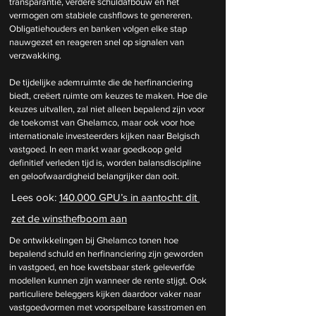
transparantie, verdere schuldafbouw en het 
vermogen om stabiele cashflows te genereren. 
Obligatiehouders en banken volgen elke stap 
nauwgezet en reageren snel op signalen van 
verzwakking.
De tijdelijke ademruimte die de herfinanciering 
biedt, creëert ruimte om keuzes te maken. Hoe die 
keuzes uitvallen, zal niet alleen bepalend zijn voor 
de toekomst van Ghelamco, maar ook voor hoe 
internationale investeerders kijken naar Belgisch 
vastgoed. In een markt waar goedkoop geld 
definitief verleden tijd is, worden balansdiscipline 
en geloofwaardigheid belangrijker dan ooit.
Lees ook: 
140.000 GPU’s in aantocht: dit 
zet de winsthefboom aan
De ontwikkelingen bij Ghelamco tonen hoe 
bepalend schuld en herfinanciering zijn geworden 
in vastgoed, en hoe kwetsbaar sterk geleverfde 
modellen kunnen zijn wanneer de rente stijgt. Ook 
particuliere beleggers kijken daardoor vaker naar 
vastgoedvormen met voorspelbare kasstromen en 