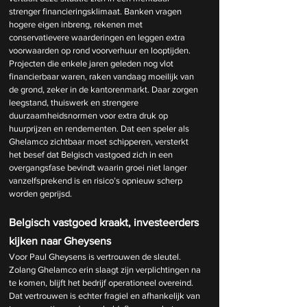
strenger financieringsklimaat. Banken vragen 
hogere eigen inbreng, rekenen met 
conservatievere waarderingen en leggen extra 
voorwaarden op rond voorverhuur en looptijden. 
Projecten die enkele jaren geleden nog vlot 
financierbaar waren, raken vandaag moeilijk van 
de grond, zeker in de kantorenmarkt. Daar zorgen 
leegstand, thuiswerk en strengere 
duurzaamheidsnormen voor extra druk op 
huurprijzen en rendementen. Dat een speler als 
Ghelamco zichtbaar moet schipperen, versterkt 
het besef dat Belgisch vastgoed zich in een 
overgangsfase bevindt waarin groei niet langer 
vanzelfsprekend is en risico’s opnieuw scherp 
worden geprijsd.
Belgisch vastgoed kraakt, investeerders 
kijken naar Gheysens
Voor Paul Gheysens is vertrouwen de sleutel. 
Zolang Ghelamco erin slaagt zijn verplichtingen na 
te komen, blijft het bedrijf operationeel overeind. 
Dat vertrouwen is echter fragiel en afhankelijk van 