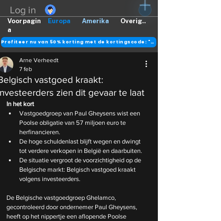
Log in
Voorpagin
Europa
Amerika
Overig..
a
Profiteer nu van 50% korting met de kortingscode: "DANK"
Arne Verheedt
7 feb
Belgisch vastgoed kraakt:
investeerders zien dit gevaar te laat
In het kort
Vastgoedgroep van Paul Gheysens wist een 
Poolse obligatie van 57 miljoen euro te 
herfinancieren.
De hoge schuldenlast blijft wegen en dwingt 
tot verdere verkopen in België en daarbuiten.
De situatie vergroot de voorzichtigheid op de 
Belgische markt: Belgisch vastgoed kraakt 
volgens investeerders.
De Belgische vastgoedgroep Ghelamco, 
gecontroleerd door ondernemer Paul Gheysens, 
heeft op het nippertje een aflopende Poolse 