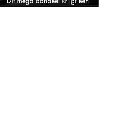
Dit mega aandeel krijgt een
zeldzaam verkoopadvies
ASML koopt voor bijna €1
miljard eigen aandelen: slimme
zet of dure timing?
Bill Ackman kocht voor $2,1
miljard Microsoft: is het aandeel
na de koerssprong nog
aantrekkelijk?