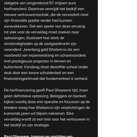
obligatie van omgerekend 57 miljoen euro 
herfinancierd. Daarmee vermijdt het bedrijf een 
nieuwe vertrouwensschok, die de nervositeit rond 
zijn financiële positie verder had kunnen 
aanwakkeren. Dat een speler van deze omvang 
tot vlak voor de vervaldag moet zoeken naar 
oplossingen, illustreert hoe sterk de 
omstandigheden op de vastgoedmarkt zijn 
veranderd. Jarenlang gold Ghelamco als een 
voorbeeld van expansiedrang en schaalvoordeel, 
met prestigieuze projecten in binnen en 
buitenland. Vandaag staat diezelfde schaal onder 
druk door een zware schuldenlast en een 
financieringsklimaat dat fundamenteel is verhard.
De herfinanciering geeft Paul Gheysens tijd, maar 
geen definitieve oplossing. Beleggers en banken 
kijken voorbij deze ene operatie en focussen op de 
bredere vraag hoe Ghelamco zijn verplichtingen de 
komende jaren wil blijven nakomen. Elke 
vervaldag wordt zo een test voor het vertrouwen in 
het bedrijf en zijn strategie.
Paul Gheysens, topman en oprichter van 