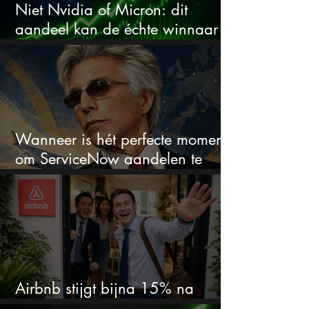
Niet Nvidia of Micron: dit
aandeel kan de échte winnaar
van de AI-race worden
Wanneer is hét perfecte moment
om ServiceNow aandelen te
kopen?
Airbnb stijgt bijna 15% na
cijfers: vooral dit AI-cijfer valt op