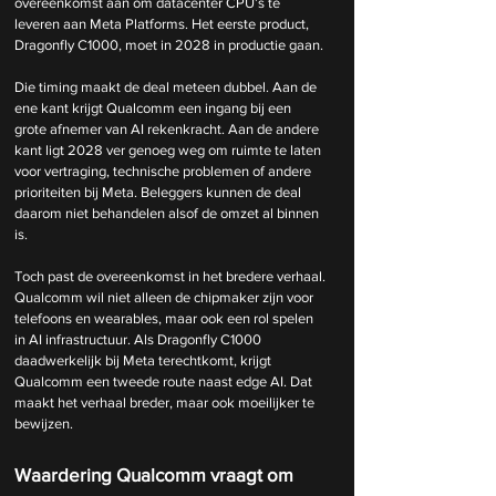
overeenkomst aan om datacenter CPU’s te 
leveren aan Meta Platforms. Het eerste product, 
Dragonfly C1000, moet in 2028 in productie gaan.
Die timing maakt de deal meteen dubbel. Aan de 
ene kant krijgt Qualcomm een ingang bij een 
grote afnemer van AI rekenkracht. Aan de andere 
kant ligt 2028 ver genoeg weg om ruimte te laten 
voor vertraging, technische problemen of andere 
prioriteiten bij Meta. Beleggers kunnen de deal 
daarom niet behandelen alsof de omzet al binnen 
is.
Toch past de overeenkomst in het bredere verhaal. 
Qualcomm wil niet alleen de chipmaker zijn voor 
telefoons en wearables, maar ook een rol spelen 
in AI infrastructuur. Als Dragonfly C1000 
daadwerkelijk bij Meta terechtkomt, krijgt 
Qualcomm een tweede route naast edge AI. Dat 
maakt het verhaal breder, maar ook moeilijker te 
bewijzen.
Waardering Qualcomm vraagt om 