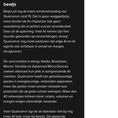
bewijs
Begin juli lag de koers winstverhouding van 
Qualcomm rond 19. Dat is geen weggeefprijs, 
maar binnen de AI chipsector ook geen 
waardering die al perfect succes veronderstelt. 
Daar zit de spanning. Veel AI namen zijn fors 
duurder geworden op verwachtingen, terwijl 
Qualcomm nog moet aantonen dat edge AI en AI 
agents ook zichtbaar in omzet en marges 
terugkomen.
De concurrentie is stevig. Nvidia, Broadcom, 
Micron, Sandisk en Advanced Micro Devices 
zoeken allemaal hun plek in aangrenzende AI 
markten. Qualcomm heeft een geloofwaardige 
positie in energiezuinige, verbonden apparaten, 
maar die positie moet worden vertaald naar 
producten die op grote schaal verkopen. Meer dan 
40 ontwerpen klinken sterk; orders, volumes en 
marges wegen uiteindelijk zwaarder.
Voor Qualcomm ligt de lat daardoor niet bij nog 
meer AI taal, maar bij bewijs. De geplande 