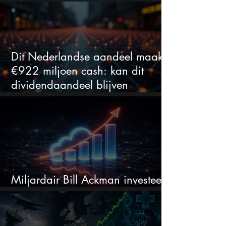
bij Nvidia
Dit Nederlandse aandeel maakt
€922 miljoen cash: kan dit
dividendaandeel blijven
verhogen?
Miljardair Bill Ackman investeert
miljarden in dit techaandeel