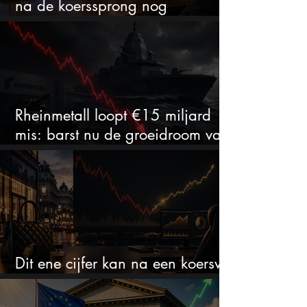
na de koerssprong nog
aantrekkelijk?
Rheinmetall loopt €15 miljard
mis: barst nu de groeidroom van
het defensiebedrijf?
Dit ene cijfer kan na een koersval
van 50% alles veranderen