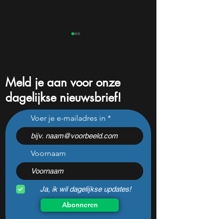
Meld je aan voor onze
dagelijkse nieuwsbrief!
Beleggers dumpen dit
Na een koersdali
Voer je e-mailadres in
chipaandeel maar Wall
-47% lijkt dit ijzer
Street ziet een zeldzame
aandeel aantrekke
koopkans
dan ooit
Voornaam
Ja, ik wil dagelijkse updates!
Abonneren