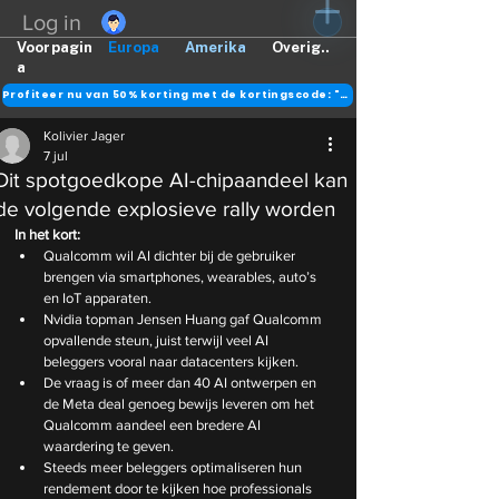
Log in
Voorpagin
Europa
Amerika
Overig..
a
Profiteer nu van 50% korting met de kortingscode: "DANK"
Kolivier Jager
7 jul
Dit spotgoedkope AI-chipaandeel kan
de volgende explosieve rally worden
In het kort:
Qualcomm wil AI dichter bij de gebruiker 
brengen via smartphones, wearables, auto’s 
en IoT apparaten.
Nvidia topman Jensen Huang gaf Qualcomm 
opvallende steun, juist terwijl veel AI 
beleggers vooral naar datacenters kijken.
De vraag is of meer dan 40 AI ontwerpen en 
de Meta deal genoeg bewijs leveren om het 
Qualcomm aandeel een bredere AI 
waardering te geven.
Steeds meer beleggers optimaliseren hun 
rendement door te kijken hoe professionals 