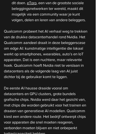
dit doen. 
eToro
, een van de grootste sociale 
beleggingsnetwerken ter wereld, maakt dit 
mogelijk via een community waar je kunt 
volgen, delen en leren van andere beleggers.
Qualcomm probeert het AI verhaal weg te trekken 
van de drukke datacenterhandel rond Nvidia. Het 
Qualcomm aandeel draait in deze beleggerscase 
om edge AI: kunstmatige intelligentie die lokaal 
werkt op smartphones, wearables, auto’s en IoT 
apparaten. Dat is een nuchtere, maar relevante 
hoek. Qualcomm hoeft Nvidia niet te verslaan in 
datacenters als de volgende laag van AI juist 
dichter bij de gebruiker komt te liggen.
De eerste AI hausse draaide vooral om 
datacenters en GPU clusters, grote bundels 
grafische chips. Nvidia werd daar het gezicht van, 
met chips die worden gebruikt voor het trainen en 
draaien van generatieve AI modellen. Qualcomm 
kiest een andere route. Het bedrijf ontwerpt chips 
voor apparaten die snel moeten reageren, 
verbonden moeten blijven en niet onbeperkt 
batterijcapaciteit hebben.