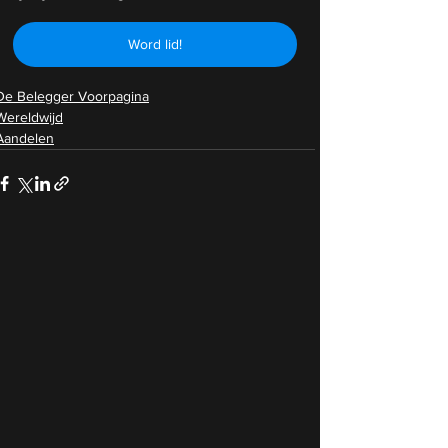
Word lid!
De Belegger Voorpagina
Wereldwijd
Aandelen