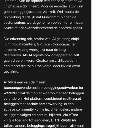
uitspraak van de topman van het bedrijf dat de AI 
chiphausse domineert. Voor de redactie is zo’n zin 
geen beleggingscase op zichzelf. Wel maakt de 
opmerking duidelijk dat Qualcomm binnen de 
sector serieus wordt genomen op een terrein waar 
Nvidia minder vanzelfsprekend de hoofdrol speelt.
Die erkenning telt, omdat veel AI geld nog altijd 
richting datacenters, GPU’s en cloudcapaciteit 
stroomt. Huang wees juist naar de laag 
daarbuiten. Als AI agents ook op apparaten zelf 
gaan draaien, wordt Qualcomm zichtbaarder in 
een markt die tot nu toe vooral door Nvidia werd 
geclaimd.
eToro
 i
s een van de meest 
toonaangevende
 sociale 
beleggingsnetwerken
ter 
wereld 
en wil de manier waarop mensen beleggen 
veranderen. Het platform combineert
 multi-asset 
beleggen 
met 
sociale samenwerking
: in een 
actieve community kun je inzichten delen, andere 
beleggers volgen en continu bijleren. Via eToro 
krijg je toegang tot aandelen,
 ETF's, crypto en 
talloze andere beleggingsmogelijkheden
, allemaal 