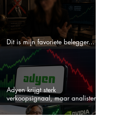
Dit is mijn favoriete belegger…
en het is niet Warren Buffett
Adyen krijgt sterk
verkoopsignaal, maar analisten
zien juist een koopkans