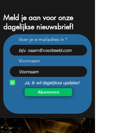
Meld je aan voor onze
dagelijkse nieuwsbrief!
Na een koersdaling van
Dit aandeel betaal
Voer je e-mailadres in
-47% lijkt dit ijzersterke
jaar steeds meer 
aandeel aantrekkelijker
en is nu goedkoo
dan ooit
Voornaam
Ja, ik wil dagelijkse updates!
Abonneren