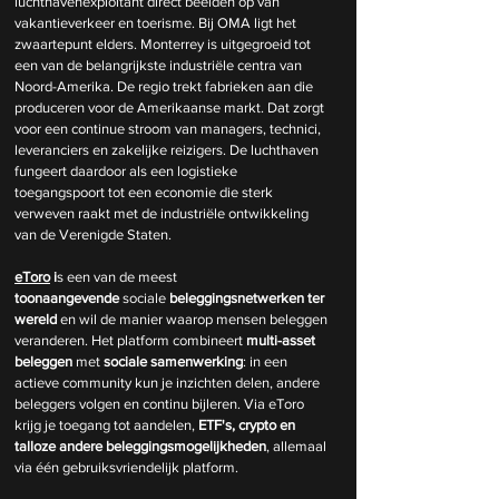
luchthavenexploitant direct beelden op van 
vakantieverkeer en toerisme. Bij OMA ligt het 
zwaartepunt elders. Monterrey is uitgegroeid tot 
een van de belangrijkste industriële centra van 
Noord-Amerika. De regio trekt fabrieken aan die 
produceren voor de Amerikaanse markt. Dat zorgt 
voor een continue stroom van managers, technici, 
leveranciers en zakelijke reizigers. De luchthaven 
fungeert daardoor als een logistieke 
toegangspoort tot een economie die sterk 
verweven raakt met de industriële ontwikkeling 
van de Verenigde Staten.
eToro
 i
s een van de meest 
toonaangevende
 sociale 
beleggingsnetwerken
ter 
wereld 
en wil de manier waarop mensen beleggen 
veranderen. Het platform combineert
 multi-asset 
beleggen 
met 
sociale samenwerking
: in een 
actieve community kun je inzichten delen, andere 
beleggers volgen en continu bijleren. Via eToro 
krijg je toegang tot aandelen,
 ETF's, crypto en 
talloze andere beleggingsmogelijkheden
, allemaal 
via één gebruiksvriendelijk platform.