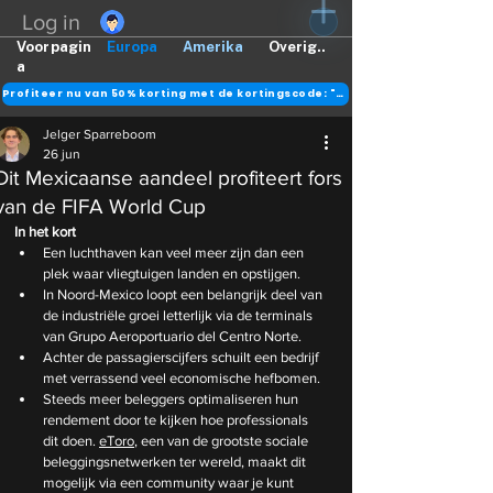
Log in
Voorpagin
Europa
Amerika
Overig..
a
Profiteer nu van 50% korting met de kortingscode: "DANK"
Jelger Sparreboom
26 jun
Dit Mexicaanse aandeel profiteert fors
van de FIFA World Cup
In het kort
Een luchthaven kan veel meer zijn dan een 
plek waar vliegtuigen landen en opstijgen.
In Noord-Mexico loopt een belangrijk deel van 
de industriële groei letterlijk via de terminals 
van Grupo Aeroportuario del Centro Norte.
Achter de passagierscijfers schuilt een bedrijf 
met verrassend veel economische hefbomen.
Steeds meer beleggers optimaliseren hun 
rendement door te kijken hoe professionals 
dit doen. 
eToro
, een van de grootste sociale 
beleggingsnetwerken ter wereld, maakt dit 
mogelijk via een community waar je kunt 