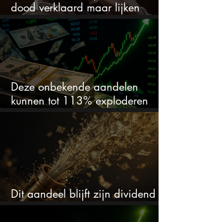
dood verklaard maar lijken
springlevend
Deze onbekende aandelen
kunnen tot 113% exploderen
(één springt eruit)
Dit aandeel blijft zijn dividend
verhogen, wat er ook gebeurt