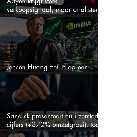
Adyen krijgt sterk
verkoopsignaal, maar analisten
zien juist een koopkans
Jensen Huang zet in op een
aandeel dat bijna niemand kent
Sandisk presenteert nu ijzersterke
cijfers (+372% omzetgroei), toch
zakt het aandeel weg