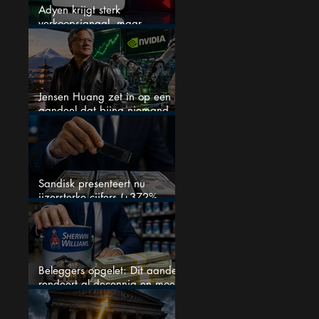
Adyen krijgt sterk
verkoopsignaal, maar
analisten zien juist een
koopkans
Jensen Huang zet in op een
aandeel dat bijna niemand
kent
Sandisk presenteert nu
ijzersterke cijfers (+372%
omzetgroei), toch zakt het
aandeel weg
Beleggers opgelet: Dit aandeel
rendeert al decennia en moet
op je watchlist staan!