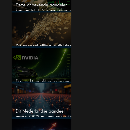
Deze onbekende aandelen
kunnen tot 113% exploderen
(één springt eruit)
Dit aandeel blijft zijn dividend
verhogen, wat er ook gebeurt
De markt maakt een enorme
fout bij Nvidia
Dit Nederlandse aandeel
maakt €922 miljoen cash: kan
dit dividendaandeel blijven
verhogen?