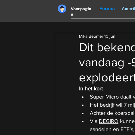
Europa
Ameri
Voorpagin
a
Mika Beumer
10 jun
Dit beken
vandaag -9
explodeer
In het kort
Super Micro daalt 
Het bedrijf wil 7 mi
Achter de koersdali
Via 
DEGIRO
 kunne
aandelen en ETF’s,