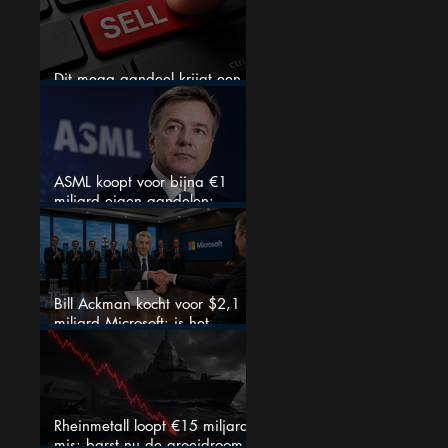
Dit mega aandeel krijgt een
zeldzaam verkoopadvies
ASML koopt voor bijna €1
miljard eigen aandelen:
slimme zet of dure timing?
Bill Ackman kocht voor $2,1
miljard Microsoft: is het
aandeel na de koerssprong
nog aantrekkelijk?
Rheinmetall loopt €15 miljard
mis: barst nu de groeidroom