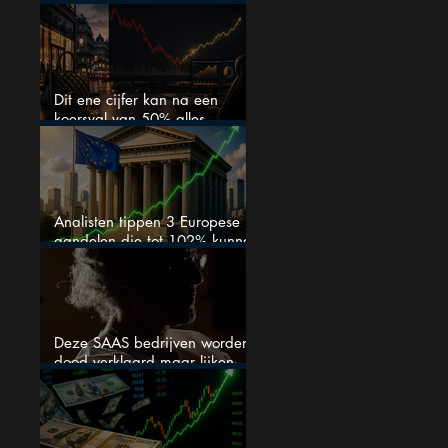
van het defensiebedrijf?
Dit ene cijfer kan na een
koersval van 50% alles
veranderen
Analisten tippen 3 Europese
aandelen die tot 102% kunnen
stijgen
Deze SAAS bedrijven worden
dood verklaard maar lijken
springlevend