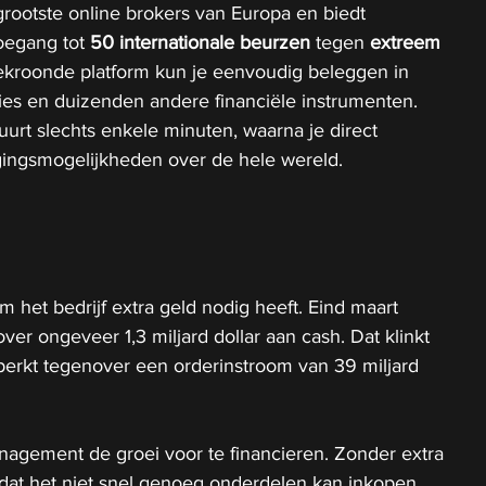
grootste online brokers van Europa en biedt 
oegang tot 
50 internationale beurzen
 tegen 
extreem 
bekroonde platform kun je eenvoudig beleggen in 
ties en duizenden andere financiële instrumenten. 
rt slechts enkele minuten, waarna je direct 
gingsmogelijkheden over de hele wereld.
 het bedrijf extra geld nodig heeft. Eind maart 
er ongeveer 1,3 miljard dollar aan cash. Dat klinkt 
beperkt tegenover een orderinstroom van 39 miljard 
anagement de groei voor te financieren. Zonder extra 
co dat het niet snel genoeg onderdelen kan inkopen 