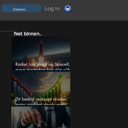
Log in
Net binnen..
Rocket Lab jaagt op SpaceX,
maar maandag kan één cijfer
de droom doorprikken?
Dit bedrijf verkoopt minder,
maar verdient steeds meer —
hoe lang kan dit sprookje
doorgaan?