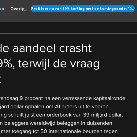
Profiteer nu van 50% korting met de kortingscode: "DANK"
ka
Overig..
de aandeel crasht
%, terwijl de vraag
t
vandaag 9 procent na een verrassende kapitaalronde.
ljard dollar ophalen om AI orders uit te voeren.
ng schuilt juist een orderboek van 39 miljard dollar.
n beleggers wereldwijd beleggen in duizenden 
 met toegang tot 50 internationale beurzen tegen 