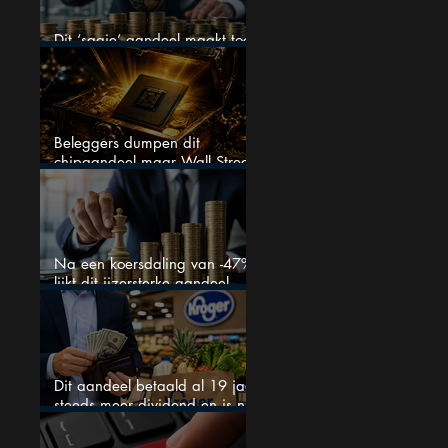
Dit ‘saaie’ aandeel maakt toch
bizar veel winst
Beleggers dumpen dit
chipaandeel maar Wall Street
ziet een zeldzame koopkans
Na een koersdaling van -47%
lijkt dit ijzersterke aandeel
aantrekkelijker dan ooit
Dit aandeel betaald al 19 jaar
steeds meer dividend en is nu
goedkoop