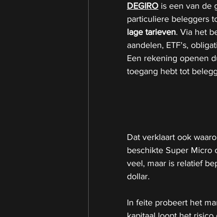
DEGIRO
 is een van de 
particuliere beleggers t
lage tarieven
. Via het 
aandelen, ETF's, obliga
Een rekening openen duu
toegang hebt tot beleg
Dat verklaart ook waarom
beschikte Super Micro ov
veel, maar is relatief 
dollar.
In feite probeert het m
kapitaal loopt het risi