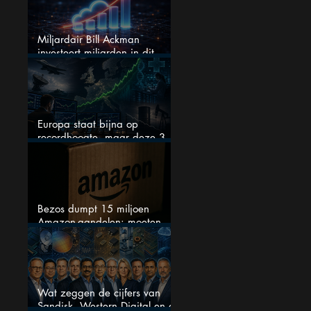
Miljardair Bill Ackman
investeert miljarden in dit
techaandeel
Europa staat bijna op
recordhoogte, maar deze 3
sectoren vallen nu op
Bezos dumpt 15 miljoen
Amazon-aandelen: moeten
beleggers zich zorgen maken?
Wat zeggen de cijfers van
Sandisk, Western Digital en de