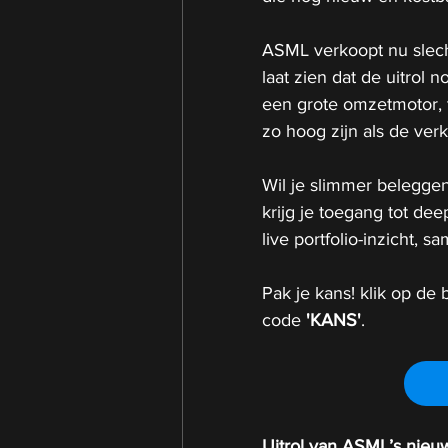
ASML verkoopt nu slech
laat zien dat de uitrol 
een grote omzetmotor, 
zo hoog zijn als de ve
Wil je slimmer beleggen
krijg je toegang tot de
live portfolio-inzicht,
Pak je kans! klik op de b
code 
'KANS'
.
Uitrol van ASML’s nieu