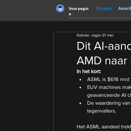
Europa
Ameri
Voorpagin
a
Kolivier Jager
31 mei
Dit AI-aan
AMD naar 
In het kort:
ASML is $616 mrd wa
EUV machines make
geavanceerde AI ch
De waardering van 
tegenvallers.
Het ASML aandeel trek