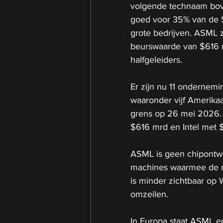
volgende technaam bove
goed voor 35% van de 
grote bedrijven. ASML z
beurswaarde van $616 m
halfgeleiders.
Er zijn nu 11 ondernem
waaronder vijf Amerika
grens op 26 mei 2026.
$616 mrd en Intel met 
ASML is geen chipontwe
machines waarmee de m
is minder zichtbaar op Wa
omzeilen.
In Europa staat ASML er 