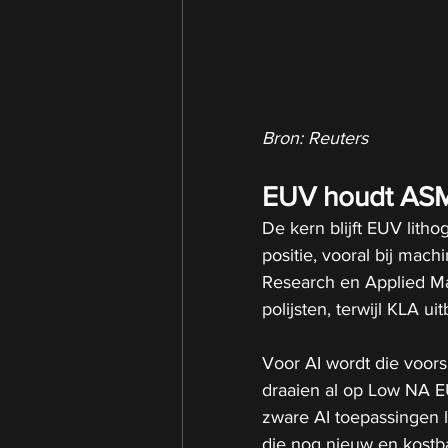
Bron: Reuters
EUV houdt ASM
De kern blijft EUV litho
positie, vooral bij mach
Research en Applied Mate
polijsten, terwijl KLA ui
Voor AI wordt die voors
draaien al op Low NA E
zware AI toepassingen 
die nog nieuw en kostba