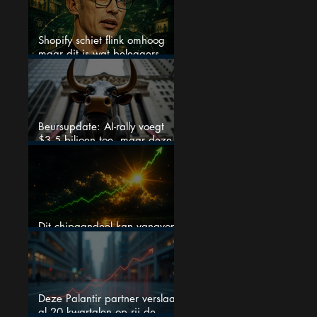
Shopify schiet flink omhoog
maar dit is wat beleggers
missen
Beursupdate: AI-rally voegt
$3,5 biljoen toe, maar deze
cijfers waarschuwen beleggers
Dit chipaandeel kan vanavond
flink bewegen
Deze Palantir partner verslaat
al 20 kwartalen op rij de