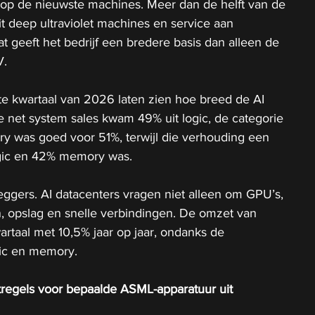
 op de nieuwste machines. Meer dan de helft van de 
it deep ultraviolet machines en service aan 
 geeft het bedrijf een bredere basis dan alleen de 
V.
ste kwartaal van 2026 laten zien hoe breed de AI 
 net system sales kwam 49% uit logic, de categorie 
y was goed voor 51%, terwijl die verhouding een 
ogic en 42% memory was.
leggers. AI datacenters vragen niet alleen om GPU’s, 
opslag en snelle verbindingen. De omzet van 
rtaal met 10,5% jaar op jaar, ondanks de 
gic en memory.
tregels voor bepaalde ASML-apparatuur uit