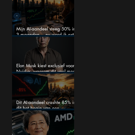
verwachtingen
Mijn AI-aandeel steeg 50% in
3 maanden… nu word ik extra
kritisch
Elon Musk kiest exclusief voor
Nvidia: waarom dit veel meer
is dan één grote GPU-order
Dit AI-aandeel crashte 85% is
dit het begin van een
explosieve comeback?