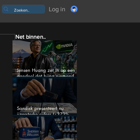
Log in
Net binnen..
Jensen Huang zet in op een
aandeel dat bijna niemand
kent
Sandisk presenteert nu
ijzersterke cijfers (+372%
omzetgroei), toch zakt het
aandeel weg