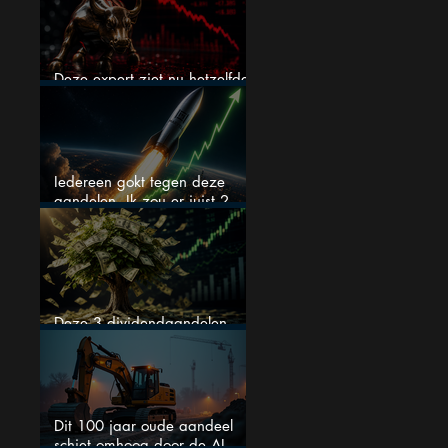
Deze expert ziet nu hetzelfde
als voor de crash van 1987
Iedereen gokt tegen deze
aandelen. Ik zou er juist 2
kopen
Deze 3 dividendaandelen
kunnen binnenkort flink stijgen
Dit 100 jaar oude aandeel
schiet omhoog door de AI-