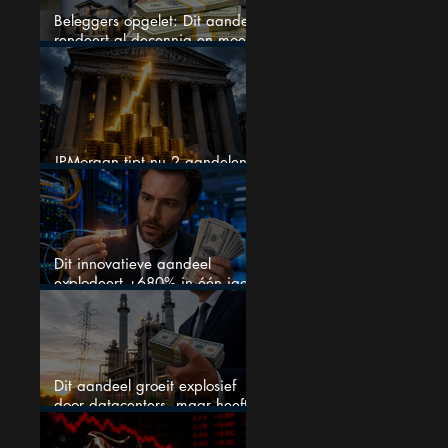
Beleggers opgelet: Dit aandeel
rendeert al decennia en moet
op je watchlist staan!
JPMorgan tipt nu 2 aandelen
voor augustus
Dit innovatieve aandeel
explodeert +680% in één jaar
en blijft maar stijgen
Dit aandeel groeit explosief
door datacenters, maar heeft
tientallen miljarden nodig