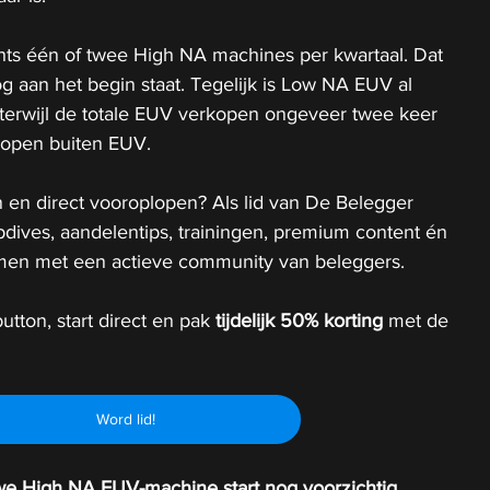
ts één of twee High NA machines per kwartaal. Dat 
nog aan het begin staat. Tegelijk is Low NA EUV al 
terwijl de totale EUV verkopen ongeveer twee keer 
rkopen buiten EUV.
 en direct vooroplopen? Als lid van De Belegger 
epdives, aandelentips, trainingen, premium content én 
 samen met een actieve community van beleggers.
utton, start direct en pak 
tijdelijk
50% korting 
met de 
Word lid!
we High NA EUV-machine start nog voorzichtig