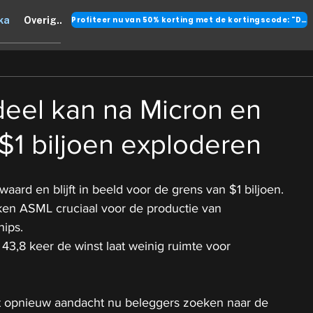
Profiteer nu van 50% korting met de kortingscode: "DANK"
ka
Overig..
deel kan na Micron en
$1 biljoen exploderen
ard en blijft in beeld voor de grens van $1 biljoen.
n ASML cruciaal voor de productie van 
ips.
43,8 keer de winst laat weinig ruimte voor 
t opnieuw aandacht nu beleggers zoeken naar de 