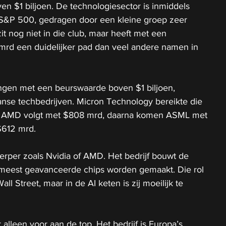
n $1 biljoen. De technologiesector is inmiddels 
S&P 500, gedragen door een kleine groep zeer 
it nog niet in die club, maar heeft met een 
rd een duidelijker pad dan veel andere namen in 
ingen met een beurswaarde boven $1 biljoen, 
anse techbedrijven. Micron Technology bereikte die 
 AMD volgt met $808 mrd, daarna komen ASML met 
$612 mrd.
rper zoals Nvidia of AMD. Het bedrijf bouwt de 
eest geavanceerde chips worden gemaakt. Die rol 
ll Street, maar in de AI keten is zij moeilijk te 
alleen voor aan de top. Het bedrijf is Europa’s 