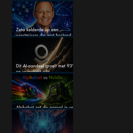
boom
Zeta kelderde op een
winstmisser die niet bestond
maar zijn de aandelen
koopwaardig?
Dit AI-aandeel groeit met 93%
en verpulvert alle
verwachtingen, maar is het nu
nog wel koopwaardig?
Alphabet zet de aanval in op
Nvidia met eigen AI-chips