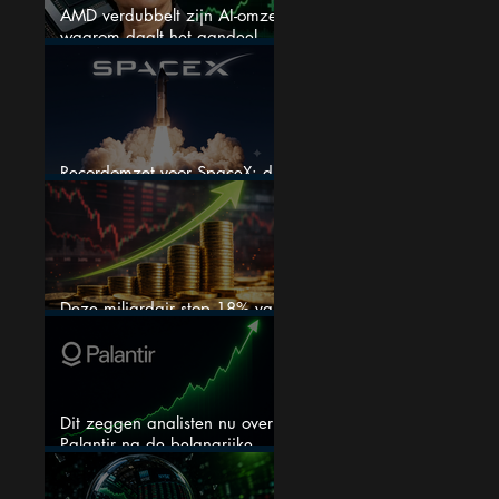
AMD verdubbelt zijn AI-omzet:
waarom daalt het aandeel
toch hard?
Recordomzet voor SpaceX: dit
moet je weten
Deze miljardair stop 18% van
zijn vermogen in één aandeel
Dit zeggen analisten nu over
Palantir na de belangrijke
kwartaalcijfers