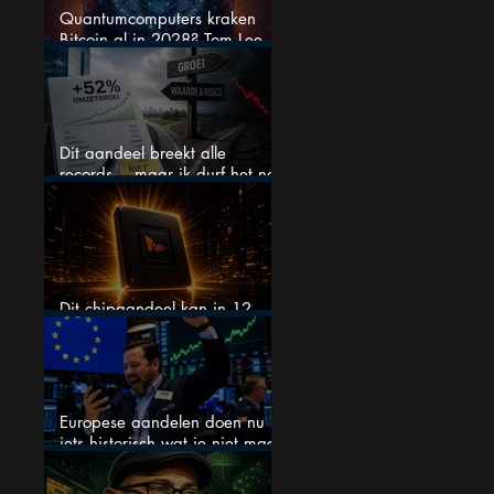
Quantumcomputers kraken
Bitcoin al in 2028? Tom Lee
luidt de alarmbel
Dit aandeel breekt alle
records… maar ik durf het na
deze koersstijging niet te
kopen
Dit chipaandeel kan in 12
maanden verdubbelen
Europese aandelen doen nu
iets historisch wat je niet mag
negeren