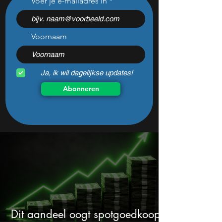
Voer je e-mailadres in
woensdag – hier let de
blijvend potentie
markt op
lange termijn
Voornaam
Ja, ik wil dagelijkse updates!
Abonneren
Dit aandeel oogt spotgoedkoop