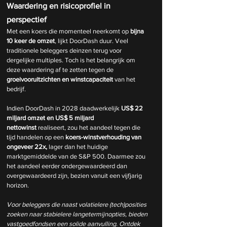
Waardering en risicoprofiel in 
perspectief
Met een koers die momenteel neerkomt op 
bijna 
10 keer de omzet
, lijkt DoorDash duur. Veel 
traditionele beleggers deinzen terug voor 
dergelijke multiples. Toch is het belangrijk om 
deze waardering af te zetten tegen de 
groeivooruitzichten en winstcapaciteit
 van het 
bedrijf.
Indien DoorDash in 2028 daadwerkelijk 
US$ 22 
miljard omzet en US$ 5 miljard 
nettowinst
 realiseert, zou het aandeel tegen die 
tijd handelen op een 
koers-winstverhouding van 
ongeveer 22x, 
lager dan het huidige 
marktgemiddelde van de S&P 500. Daarmee zou 
het aandeel eerder ondergewaardeerd dan 
overgewaardeerd zijn, bezien vanuit een vijfjarig 
horizon.
Voor beleggers die naast volatielere (tech)posities 
zoeken naar stabielere langetermijnopties, bieden 
vastgoedfondsen een solide aanvulling. Ontdek 