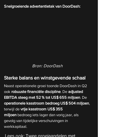
Snelgroeiende advertentietak van DoorDash:
Bron: DoorDash
Sterke balans en winstgevende schaal
Naast operationele groei toonde DoorDash in Q2 
ook 
robuuste financiële discipline
. De 
adjusted 
EBITDA steeg met 52 % tot US$ 655 miljoen
. De 
operationele kasstroom bedroeg US$ 504 miljoen
, 
terwijl de 
vrije kasstroom US$ 355 
miljoen
 bedroeg iets lager dan vorig jaar, als 
gevolg van tijdelijke verschuivingen in 
werkkapitaal.
Lees ook: 
Twee groeiaandelen met 