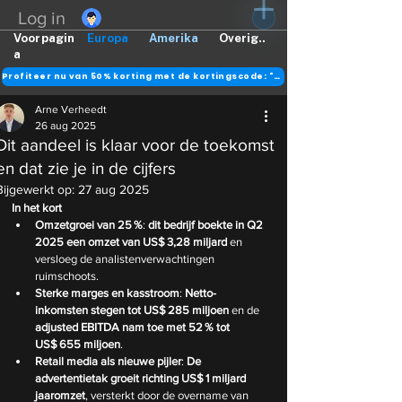
Log in
Voorpagin
Europa
Amerika
Overig..
a
Profiteer nu van 50% korting met de kortingscode: "DANK"
Arne Verheedt
26 aug 2025
Dit aandeel is klaar voor de toekomst
en dat zie je in de cijfers
Bijgewerkt op:
27 aug 2025
In het kort
Omzetgroei van 25 %
: 
dit bedrijf boekte in Q2 
2025 een omzet van US$ 3,28 miljard
 en 
versloeg de analistenverwachtingen 
ruimschoots.
Sterke marges en kasstroom
: 
Netto-
inkomsten stegen tot US$ 285 miljoen
 en de 
adjusted EBITDA nam toe met 52 % tot 
US$ 655 miljoen
.
Retail media als nieuwe pijler
: 
De 
advertentietak groeit richting US$ 1 miljard 
jaaromzet
, versterkt door de overname van 