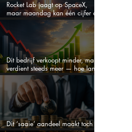
Rocket Lab jaagt op SpaceX,
maar maandag kan één cijfer de
droom doorprikken?
Dit bedrijf verkoopt minder, maar
verdient steeds meer — hoe lang
kan dit sprookje doorgaan?
Dit ‘saaie’ aandeel maakt toch
bizar veel winst