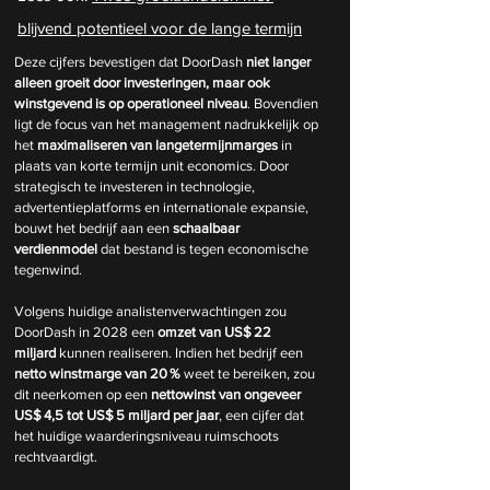
blijvend potentieel voor de lange termijn
Deze cijfers bevestigen dat DoorDash 
niet langer 
alleen groeit door investeringen, maar ook 
winstgevend is op operationeel niveau
. Bovendien 
ligt de focus van het management nadrukkelijk op 
het 
maximaliseren van langetermijnmarges
 in 
plaats van korte termijn unit economics. Door 
strategisch te investeren in technologie, 
advertentieplatforms en internationale expansie, 
bouwt het bedrijf aan een 
schaalbaar 
verdienmodel
 dat bestand is tegen economische 
tegenwind.
Volgens huidige analistenverwachtingen zou 
DoorDash in 2028 een 
omzet van US$ 22 
miljard
 kunnen realiseren. Indien het bedrijf een 
netto winstmarge van 20 %
 weet te bereiken, zou 
dit neerkomen op een 
nettowinst van ongeveer 
US$ 4,5 tot US$ 5 miljard per jaar
, een cijfer dat 
het huidige waarderingsniveau ruimschoots 
rechtvaardigt.