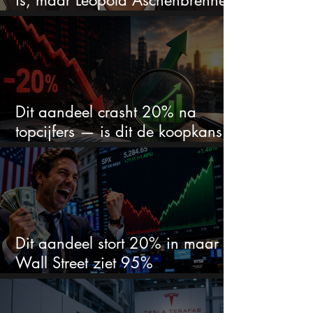
zet er nu $500 miljoen op
Dit aandeel crasht 20% na
topcijfers — is dit de koopkans
waar beleggers op wachtten?
Dit aandeel stort 20% in maar
Wall Street ziet 95%
koerspotentieel