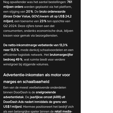
Nog opvallender was het aantal bestellingen: 
761 
miljoen orders
 werden geplaatst via het platform, 
een stijging van 
20 %
. De 
bruto orderwaarde 
(Gross Order Value, GOV) kwam uit op US$ 24,2 
miljard
, een toename van 
23 %
 ten opzichte van 
Q2 2024. Deze cijfers tonen aan dat 
consumenten, ondanks economische druk, blijven 
kiezen voor gemak via bezorgdiensten.
De netto-inkomstmarge verbeterde van 13,3 % 
naar 13,5 %
, mede dankzij schaalvoordelen en een 
efficiënter logistiek netwerk. Het 
brutomargecijfer 
bedroeg 49 %
, wat ruimte biedt voor verdere 
winstgroei bij stijgende volumes.
Advertentie-inkomsten als motor voor 
marges en schaalbaarheid
Een van de meest veelbelovende onderdelen 
binnen DoorDash is de 
snelgroeiende 
advertentietak
. De 
jaarlijkse omzet (ARR) uit 
DoorDash Ads nadert inmiddels de grens van 
US$ 1 miljard
. Hiermee positioneert het bedrijf zich 
als een belangrijke speler binnen de 
retail media-