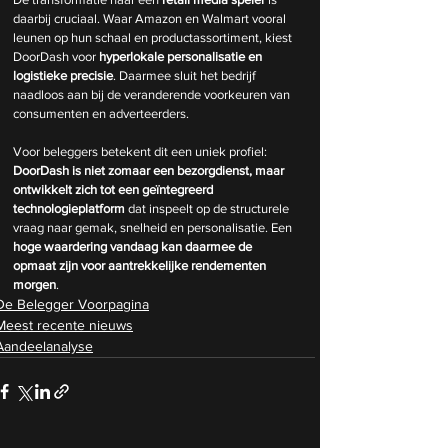
daarbij cruciaal. Waar Amazon en Walmart vooral 
leunen op hun schaal en productassortiment, kiest 
DoorDash voor 
hyperlokale personalisatie en 
logistieke precisie
. Daarmee sluit het bedrijf 
naadloos aan bij de veranderende voorkeuren van 
consumenten en adverteerders.
Voor beleggers betekent dit een uniek profiel: 
DoorDash is niet zomaar een bezorgdienst, maar 
ontwikkelt zich tot een geïntegreerd 
technologieplatform
 dat inspeelt op de structurele 
vraag naar gemak, snelheid en personalisatie. Een 
hoge waardering vandaag kan daarmee de 
opmaat zijn voor aantrekkelijke rendementen 
morgen
.
De Belegger Voorpagina
Meest recente nieuws
Aandeelanalyse