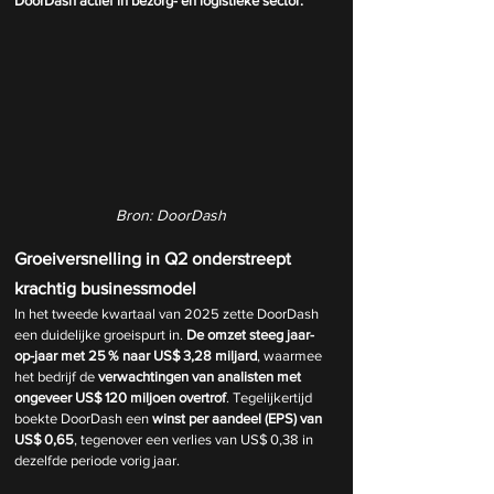
DoorDash actief in bezorg- en logistieke sector:
Bron: DoorDash
Groeiversnelling in Q2 onderstreept 
krachtig businessmodel
In het tweede kwartaal van 2025 zette DoorDash 
een duidelijke groeispurt in. 
De omzet steeg jaar-
op-jaar met 25 % naar US$ 3,28 miljard
, waarmee 
het bedrijf de 
verwachtingen van analisten met 
ongeveer US$ 120 miljoen overtrof
. Tegelijkertijd 
boekte DoorDash een 
winst per aandeel (EPS) van 
US$ 0,65
, tegenover een verlies van US$ 0,38 in 
dezelfde periode vorig jaar.