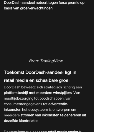
DoorDash-aandeel noteert tegen forse premie op 
basis van groeiverwachtingen:
Bron: TradingView
Toekomst DoorDash-aandeel ligt in 
retail media en schaalbare groei
DoorDash beweegt zich strategisch richting een 
platformbedrijf met meerdere winstpijlers
. Van 
maaltijdbezorging tot boodschappen, van 
consumentengegevens tot 
advertentie-
inkomsten
 het ecosysteem is ontworpen om 
meerdere 
stromen van inkomsten te genereren uit 
dezelfde klantrelatie
.
De transformatie naar een 
retail media speler
 is 