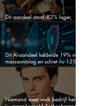
Dit aandeel staat -82% lager,
terwijl het bedrijf gewoon groeit
Dit AI-aandeel kelderde 19% na
massaontslag en schiet nu 15%
omhoog
Niemand weet welk bedrijf het
is, maar Leopold Aschenbrenner