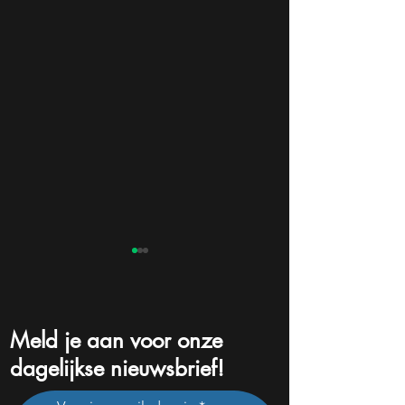
Meld je aan voor onze
dagelijkse nieuwsbrief!
Kwartaalcijfers Nvidia
Twee groeiaande