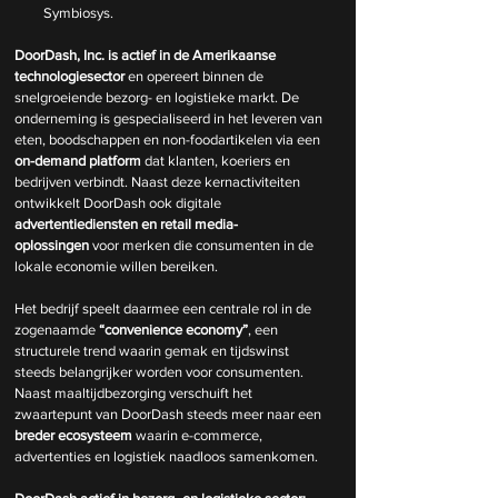
Symbiosys.
DoorDash, Inc. is actief in de Amerikaanse 
technologiesector
 en opereert binnen de 
snelgroeiende bezorg- en logistieke markt. De 
onderneming is gespecialiseerd in het leveren van 
eten, boodschappen en non-foodartikelen via een 
on-demand platform
 dat klanten, koeriers en 
bedrijven verbindt. Naast deze kernactiviteiten 
ontwikkelt DoorDash ook digitale 
advertentiediensten en retail media-
oplossingen
 voor merken die consumenten in de 
lokale economie willen bereiken.
Het bedrijf speelt daarmee een centrale rol in de 
zogenaamde 
“convenience economy”
, een 
structurele trend waarin gemak en tijdswinst 
steeds belangrijker worden voor consumenten. 
Naast maaltijdbezorging verschuift het 
zwaartepunt van DoorDash steeds meer naar een 
breder ecosysteem
 waarin e-commerce, 
advertenties en logistiek naadloos samenkomen.