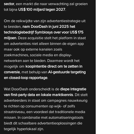
sector
, een markt die naar verwachting zal groeien 
tot bijna 
US$ 100 miljard tegen 2027
.
Om de reikwijdte van zijn advertentiestrategie uit 
te breiden, 
nam DoorDash in juni 2025 het 
technologiebedrijf Symbiosys over voor US$ 175 
miljoen
. Deze acquisitie stelt het platform in staat 
om advertenties niet alleen binnen de eigen app 
maar ook op externe kanalen zoals 
zoekmachines, sociale media en display-
netwerken aan te bieden. Daarmee wordt het 
mogelijk om 
koopintentie direct om te zetten in 
conversie
, met behulp van 
AI-gestuurde targeting 
en closed-loop rapportage
.
Wat DoorDash onderscheidt is de 
diepe integratie 
van first-party data en lokale marktkennis
. Dit stelt 
adverteerders in staat om campagnes nauwkeurig 
te richten op consumenten op wijk- of zelfs 
straatniveau, een voordeel dat traditionele media 
missen. In combinatie met automatiseringstools 
biedt dit schaalbare advertentieoplossingen die 
tegelijk hyperlokaal zijn.