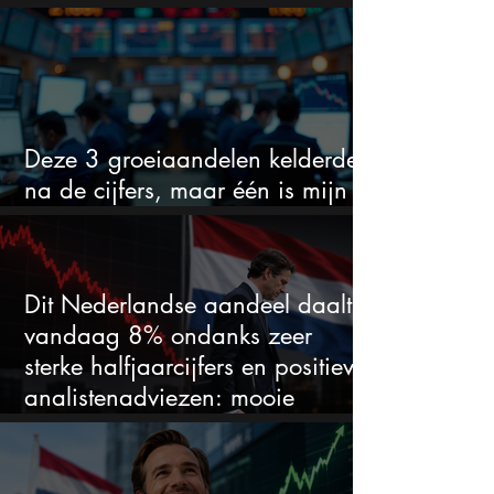
voor hoeveel het kan stijgen
Deze 3 groeiaandelen kelderden
na de cijfers, maar één is mijn
duidelijke favoriet
Dit Nederlandse aandeel daalt
vandaag 8% ondanks zeer
sterke halfjaarcijfers en positieve
analistenadviezen: mooie
koopkans?