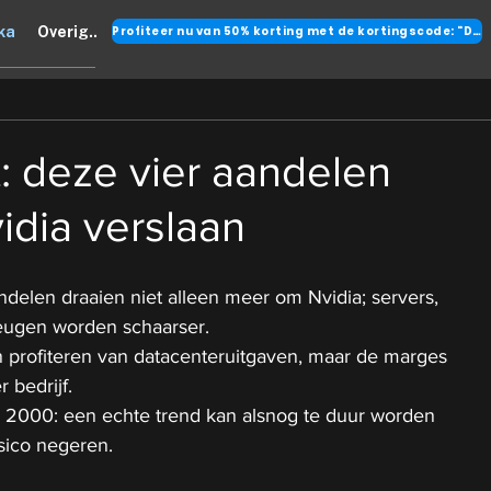
Profiteer nu van 50% korting met de kortingscode: "DANK"
ka
Overig..
t: deze vier aandelen
idia verslaan
andelen draaien niet alleen meer om Nvidia; servers, 
ugen worden schaarser.
 profiteren van datacenteruitgaven, maar de marges 
r bedrijf.
n 2000: een echte trend kan alsnog te duur worden 
isico negeren.