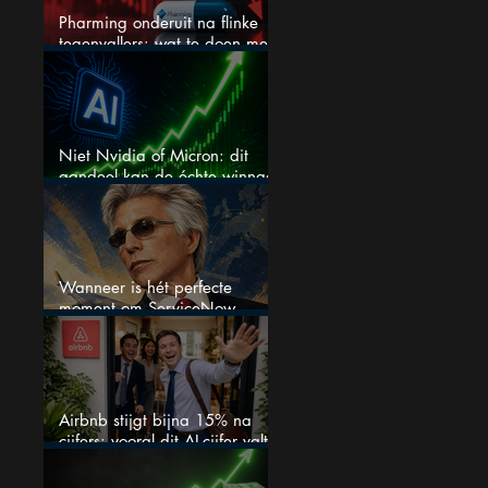
Pharming onderuit na flinke
tegenvallers: wat te doen met
het aandeel?
Niet Nvidia of Micron: dit
aandeel kan de échte winnaar
van de AI-race worden
Wanneer is hét perfecte
moment om ServiceNow
aandelen te kopen?
Airbnb stijgt bijna 15% na
cijfers: vooral dit AI-cijfer valt
op