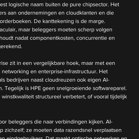
est logische naam buiten de pure chipsector. Het 
vers aan ondernemingen en cloudklanten en die 
e orderboeken. De kanttekening is de marge. 
taculair, maar beleggers moeten scherp volgen 
rhoudt nadat componentkosten, concurrentie en 
gerekend.
ise zit in een vergelijkbare hoek, maar met een 
 networking en enterprise-infrastructuur. Het 
als bedrijven naast cloudreuzen ook eigen AI-
n. Tegelijk is HPE geen snelgroeiende softwareparel. 
winstkwaliteit structureel verbetert, of vooral tijdelijk 
oor beleggers die naar verbindingen kijken. AI-
op zichzelf; ze moeten data razendsnel verplaatsen 
s en eindgebruikers. Dat maakt optische netwerken en 