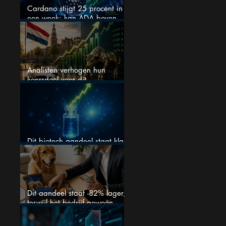
Cardano stijgt 25 procent in
een week: kan ADA boven
$0,20 blijven?
Analisten verhogen hun
koersdoel voor dit
Nederlandse aandeel — maar
is het al te laat om in te
stappen?
Dit biotech aandeel staat klaar
voor een flinke rally
Dit aandeel staat -82% lager,
terwijl het bedrijf gewoon
groeit