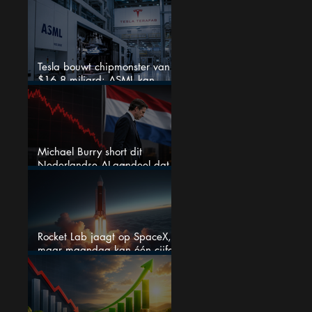
koerspotentieel
Tesla bouwt chipmonster van
$16,8 miljard: ASML kan
grote winnaar worden
Michael Burry short dit
Nederlandse AI-aandeel dat
maar liefst 684% groeit
Rocket Lab jaagt op SpaceX,
maar maandag kan één cijfer
de droom doorprikken?