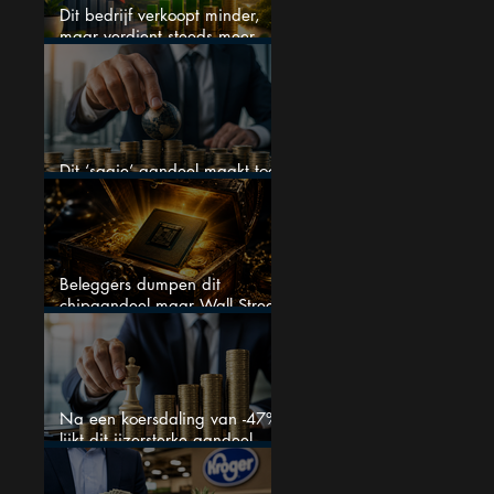
Dit bedrijf verkoopt minder,
maar verdient steeds meer —
hoe lang kan dit sprookje
doorgaan?
Dit ‘saaie’ aandeel maakt toch
bizar veel winst
Beleggers dumpen dit
chipaandeel maar Wall Street
ziet een zeldzame koopkans
Na een koersdaling van -47%
lijkt dit ijzersterke aandeel
aantrekkelijker dan ooit