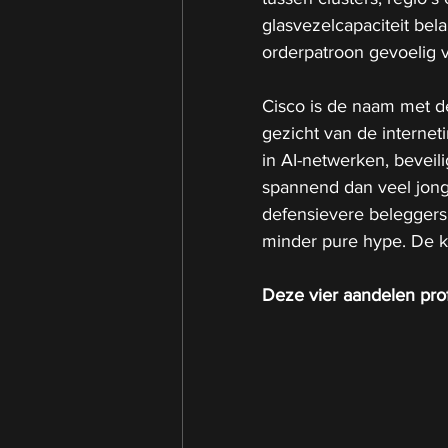
glasvezelcapaciteit belan
orderpatroon gevoelig 
Cisco is de naam met de
gezicht van de interneti
in AI-netwerken, beveili
spannend dan veel jong
defensievere beleggers 
minder pure hype. De ke
Deze vier aandelen prof