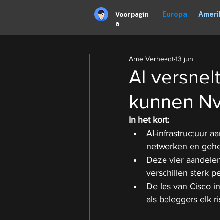
Europa
Ameri
Voorpagin
a
Arne Verheedt
13 jun
AI versnel
kunnen Nv
In het kort:
AI-infrastructuur a
netwerken en gehe
Deze vier aandelen
verschillen sterk pe
De les van Cisco i
als beleggers elk r