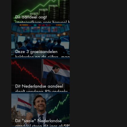
Dit aandeel oogt
spotgoedkoop voor hoeveel het
kan stijgen
Deze 3 groeiaandelen
kelderden na de cijfers, maar
één is mijn duidelijke favoriet
Dit Nederlandse aandeel
daalt vandaag 8% ondanks
zeer sterke halfjaarcijfers en
positieve analistenadviezen:
mooie koopkans?
Dit "saaie" Nederlandse
aandeel steeg dit jaar al 58%