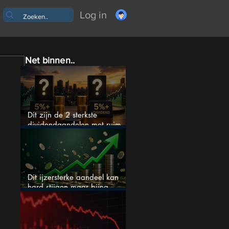
Log in
Net binnen..
Dit zijn de 2 sterkste
dividendaandelen met ruim
5% dividend
Dit ijzersterke aandeel kan
hard stijgen maar bijna
niemand kijkt