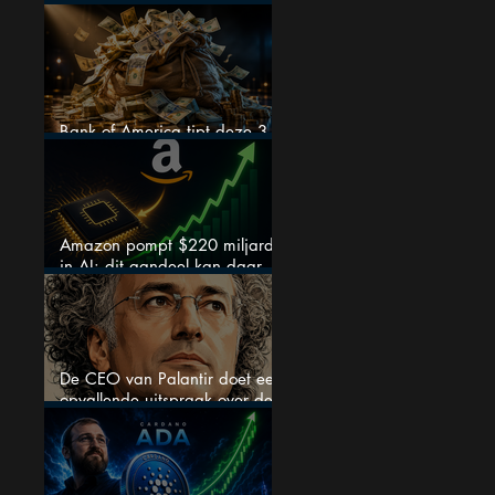
en wordt volgens analisten
onderschat
Bank of America tipt deze 3
chipaandelen
Amazon pompt $220 miljard
in AI: dit aandeel kan daar
explosief van profiteren
De CEO van Palantir doet een
opvallende uitspraak over de
beurs