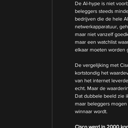
De AI-hype is niet voorb
beleggers steeds minder
bedrijven die de hele AI
netwerkapparatuur, geh
maar niet vanzelf goedko
maar een watchlist waar
elkaar moeten worden 
De vergelijking met Cis
kortstondig het waardev
van het internet leverde
echt. Maar de waarderin
Dat dubbele beeld zie ik
maar beleggers mogen n
winnaar wordt.
Cisco werd in 2000 kort