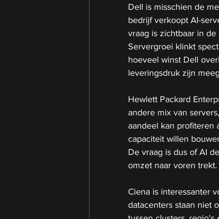
Dell is misschien de me
bedrijf verkoopt AI-ser
vraag is zichtbaar in d
Servergroei klinkt spec
hoeveel winst Dell ove
leveringsdruk zijn mee
Hewlett Packard Enterpr
andere mix van servers,
aandeel kan profiteren 
capaciteit willen bouwe
De vraag is dus of AI de 
omzet naar voren trekt.
Ciena is interessanter v
datacenters staan niet 
tussen clusters, regio'