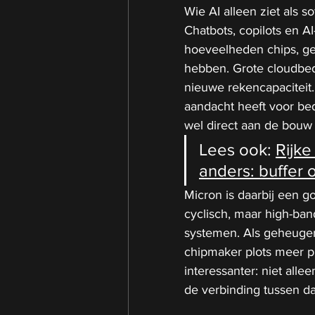
Wie AI alleen ziet als s
Chatbots, copilots en A
hoeveelheden chips, ge
hebben. Grote cloudbed
nieuwe rekencapaciteit
aandacht heeft voor bed
wel direct aan de bouw 
Lees ook: 
Rijke
anders: buffer 
Micron is daarbij een go
cyclisch, maar high-ba
systemen. Als geheugen s
chipmaker plots meer pr
interessanter: niet alle
de verbinding tussen da