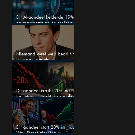
Dit AI-aandeel kelderde 19%
na massaontslag en schiet nu
15% omhoog
Niemand weet welk bedrijf het
is, maar Leopold
Aschenbrenner zet er nu $500
miljoen op
Dit aandeel crasht 20% na
topcijfers — is dit de koopkans
waar beleggers op wachtten?
Dit aandeel stort 20% in maar
Wall Street ziet 95%