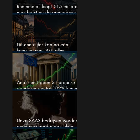
Rheinmetall loopt €15 miljard
mis: barst nu de groeidroom
van het defensiebedrijf?
Dit ene cijfer kan na een
koersval van 50% alles
veranderen
Analisten tippen 3 Europese
aandelen die tot 102% kunnen
stijgen
Deze SAAS bedrijven worden
dood verklaard maar lijken
springlevend