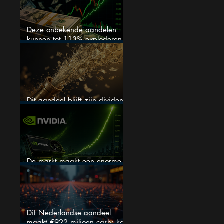
Deze onbekende aandelen
kunnen tot 113% exploderen
(één springt eruit)
Dit aandeel blijft zijn dividend
verhogen, wat er ook gebeurt
De markt maakt een enorme
fout bij Nvidia
Dit Nederlandse aandeel
maakt €922 miljoen cash: kan