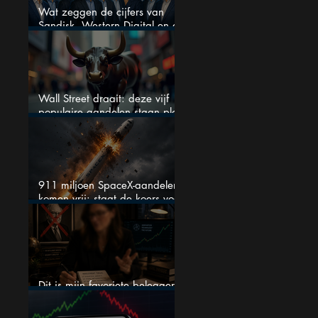
Wat zeggen de cijfers van
Sandisk, Western Digital en de
AI-Infrastructuur aandelen mij
werkelijk
Wall Street draait: deze vijf
populaire aandelen staan plots
onder spanning
911 miljoen SpaceX-aandelen
komen vrij: staat de koers voor
een nieuwe crash?
Dit is mijn favoriete belegger…
en het is niet Warren Buffett