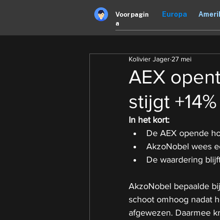
Europa
Ameri
Voorpagin
a
Kolivier Jager
27 mei
AEX opent
stijgt +14%
In het kort:
De AEX opende hog
AkzoNobel wees een
De waardering blijf
AkzoNobel bepaalde bij
schoot omhoog nadat h
afgewezen. Daarmee kre