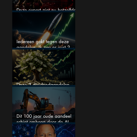
Deze expert ziet nu hetzelfde
als voor de crash van 1987
Iedereen gokt tegen deze
aandelen. Ik zou er juist 2
kopen
Deze 3 dividendaandelen
kunnen binnenkort flink stijgen
Dit 100 jaar oude aandeel
schiet omhoog door de AI-
boom