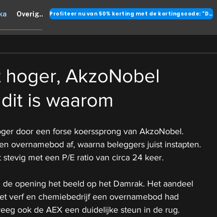
Profiteer nu van 50% korting met de kortingscode: "DANK"
ka
Overig..
 hoger, AkzoNobel
 dit is waarom
er door een forse koerssprong van AkzoNobel.
 overnamebod af, waarna beleggers juist instapten.
t stevig met een P/E ratio van circa 24 keer.
 de opening het beeld op het Damrak. Het aandeel 
et verf en chemiebedrijf een overnamebod had 
eg ook de AEX een duidelijke steun in de rug.