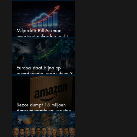
dit dividendaandeel blijven
verhogen?
Miljardair Bill Ackman
investeert miljarden in dit
techaandeel
Europa staat bijna op
recordhoogte, maar deze 3
sectoren vallen nu op
Bezos dumpt 15 miljoen
Amazon-aandelen: moeten
beleggers zich zorgen maken?