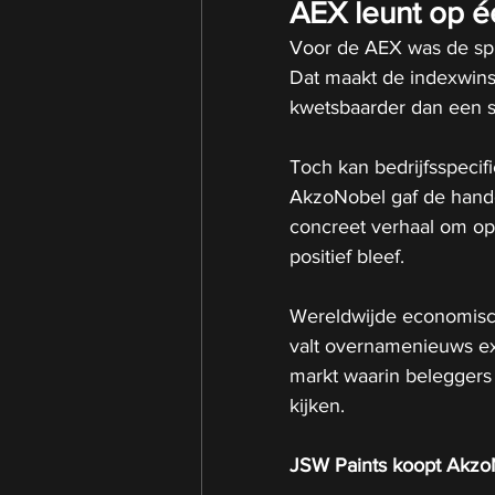
AEX leunt op éé
Voor de AEX was de sp
Dat maakt de indexwinst
kwetsbaarder dan een 
Toch kan bedrijfsspecif
AkzoNobel gaf de hande
concreet verhaal om op 
positief bleef.
Wereldwijde economisch
valt overnamenieuws ext
markt waarin beleggers 
kijken.
JSW Paints koopt AkzoNo