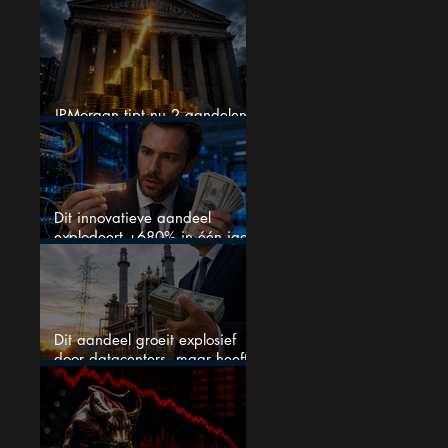
op je watchlist staan!
JPMorgan tipt nu 2 aandelen
voor augustus
Dit innovatieve aandeel
explodeert +680% in één jaar
en blijft maar stijgen
Dit aandeel groeit explosief
door datacenters, maar heeft
tientallen miljarden nodig