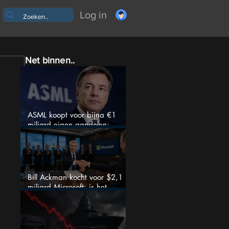
Log in
Net binnen..
ASML koopt voor bijna €1
miljard eigen aandelen:
slimme zet of dure timing?
Bill Ackman kocht voor $2,1
miljard Microsoft: is het
aandeel na de koerssprong
nog aantrekkelijk?