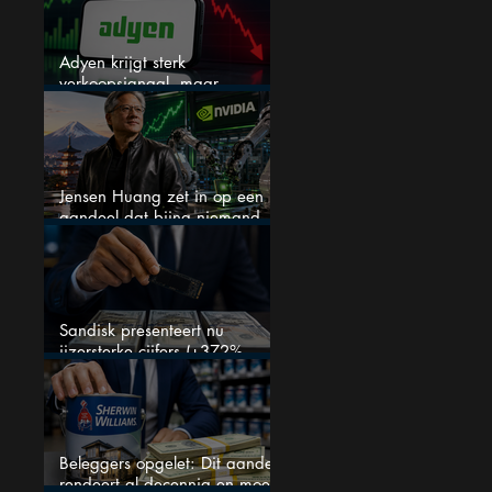
Adyen krijgt sterk
verkoopsignaal, maar
analisten zien juist een
koopkans
Jensen Huang zet in op een
aandeel dat bijna niemand
kent
Sandisk presenteert nu
ijzersterke cijfers (+372%
omzetgroei), toch zakt het
aandeel weg
Beleggers opgelet: Dit aandeel
rendeert al decennia en moet