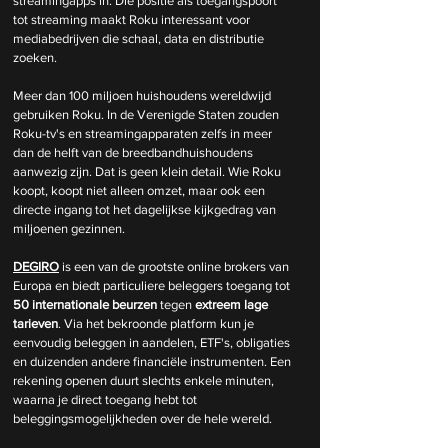
streamingapps in. Die positie als toegangspoort 
tot streaming maakt Roku interessant voor 
mediabedrijven die schaal, data en distributie 
zoeken.
Meer dan 100 miljoen huishoudens wereldwijd 
gebruiken Roku. In de Verenigde Staten zouden 
Roku-tv's en streamingapparaten zelfs in meer 
dan de helft van de breedbandhuishoudens 
aanwezig zijn. Dat is geen klein detail. Wie Roku 
koopt, koopt niet alleen omzet, maar ook een 
directe ingang tot het dagelijkse kijkgedrag van 
miljoenen gezinnen.
DEGIRO
 is een van de grootste online brokers van 
Europa en biedt particuliere beleggers toegang tot 
50 internationale beurzen
 tegen 
extreem lage 
tarieven
. Via het bekroonde platform kun je 
eenvoudig beleggen in aandelen, ETF's, obligaties 
en duizenden andere financiële instrumenten. Een 
rekening openen duurt slechts enkele minuten, 
waarna je direct toegang hebt tot 
beleggingsmogelijkheden over de hele wereld.