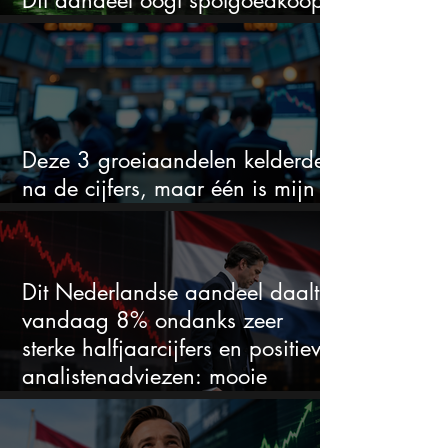
voor hoeveel het kan stijgen
Deze 3 groeiaandelen kelderden
na de cijfers, maar één is mijn
duidelijke favoriet
Dit Nederlandse aandeel daalt
vandaag 8% ondanks zeer
sterke halfjaarcijfers en positieve
analistenadviezen: mooie
koopkans?