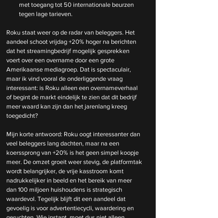
met toegang tot 50 internationale beurzen 
tegen lage tarieven.
Roku staat weer op de radar van beleggers. Het 
aandeel schoot vrijdag +20% hoger na berichten 
dat het streamingbedrijf mogelijk gesprekken 
voert over een overname door een grote 
Amerikaanse mediagroep. Dat is spectaculair, 
maar ik vind vooral de onderliggende vraag 
interessant: is Roku alleen een overnameverhaal 
of begint de markt eindelijk te zien dat dit bedrijf 
meer waard kan zijn dan het jarenlang kreeg 
toegedicht?
Mijn korte antwoord: Roku oogt interessanter dan 
veel beleggers lang dachten, maar na een 
koerssprong van +20% is het geen simpel koopje 
meer. De omzet groeit weer stevig, de platformtak 
wordt belangrijker, de vrije kasstroom komt 
nadrukkelijker in beeld en het bereik van meer 
dan 100 miljoen huishoudens is strategisch 
waardevol. Tegelijk blijft dit een aandeel dat 
gevoelig is voor advertentiecycli, waardering en 
geruchten. Wie instapt, moet dus niet alleen 