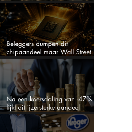
bizar veel winst
Beleggers dumpen dit
chipaandeel maar Wall Street
ziet een zeldzame koopkans
Na een koersdaling van -47%
lijkt dit ijzersterke aandeel
aantrekkelijker dan ooit