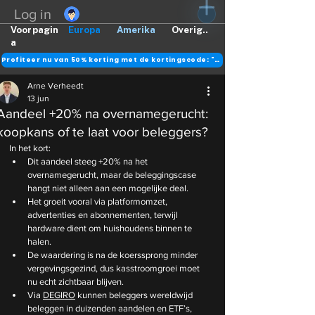
Log in
Voorpagin
Europa
Amerika
Overig..
a
Profiteer nu van 50% korting met de kortingscode: "DANK"
Arne Verheedt
13 jun
Aandeel +20% na overnamegerucht:
koopkans of te laat voor beleggers?
In het kort:
Dit aandeel steeg +20% na het 
overnamegerucht, maar de beleggingscase 
hangt niet alleen aan een mogelijke deal.
Het groeit vooral via platformomzet, 
advertenties en abonnementen, terwijl 
hardware dient om huishoudens binnen te 
halen.
De waardering is na de koerssprong minder 
vergevingsgezind, dus kasstroomgroei moet 
nu echt zichtbaar blijven.
Via 
DEGIRO
 kunnen beleggers wereldwijd 
beleggen in duizenden aandelen en ETF’s, 