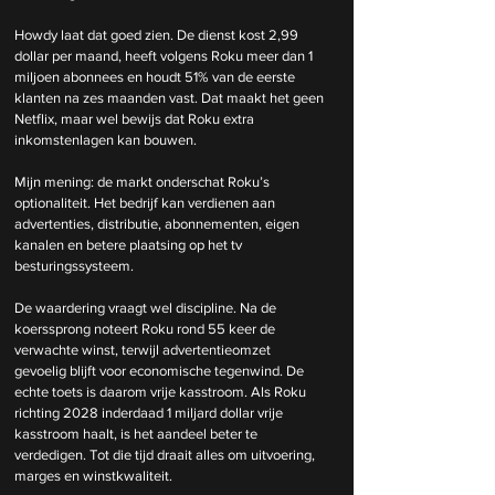
Howdy laat dat goed zien. De dienst kost 2,99 
dollar per maand, heeft volgens Roku meer dan 1 
miljoen abonnees en houdt 51% van de eerste 
klanten na zes maanden vast. Dat maakt het geen 
Netflix, maar wel bewijs dat Roku extra 
inkomstenlagen kan bouwen.
Mijn mening: de markt onderschat Roku’s 
optionaliteit. Het bedrijf kan verdienen aan 
advertenties, distributie, abonnementen, eigen 
kanalen en betere plaatsing op het tv 
besturingssysteem.
De waardering vraagt wel discipline. Na de 
koerssprong noteert Roku rond 55 keer de 
verwachte winst, terwijl advertentieomzet 
gevoelig blijft voor economische tegenwind. De 
echte toets is daarom vrije kasstroom. Als Roku 
richting 2028 inderdaad 1 miljard dollar vrije 
kasstroom haalt, is het aandeel beter te 
verdedigen. Tot die tijd draait alles om uitvoering, 
marges en winstkwaliteit.