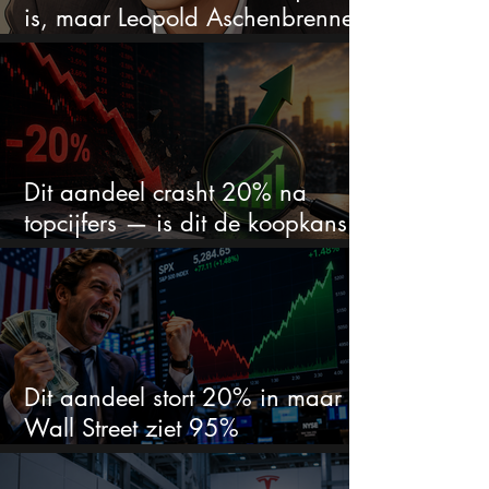
is, maar Leopold Aschenbrenner
zet er nu $500 miljoen op
Dit aandeel crasht 20% na
topcijfers — is dit de koopkans
waar beleggers op wachtten?
Dit aandeel stort 20% in maar
Wall Street ziet 95%
koerspotentieel