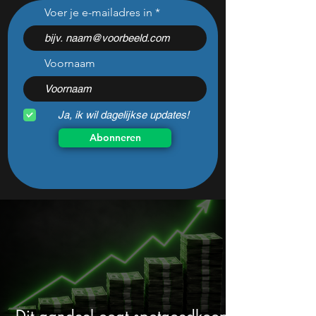
SpaceX IPO +19%: mijn
7% dividend en b
Voer je e-mailadres in
plan voor het meest
potentieel: is dit
gehypte aandeel van
dividendaandeel v
2026
goedkoop?
Voornaam
Ja, ik wil dagelijkse updates!
Abonneren
Dit aandeel oogt spotgoedkoop