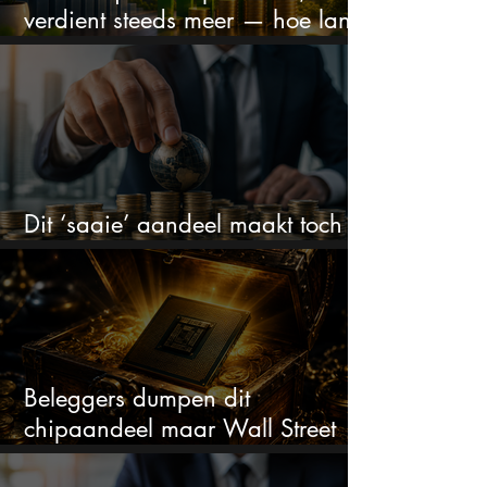
verdient steeds meer — hoe lang
kan dit sprookje doorgaan?
Dit ‘saaie’ aandeel maakt toch
bizar veel winst
Beleggers dumpen dit
chipaandeel maar Wall Street
ziet een zeldzame koopkans