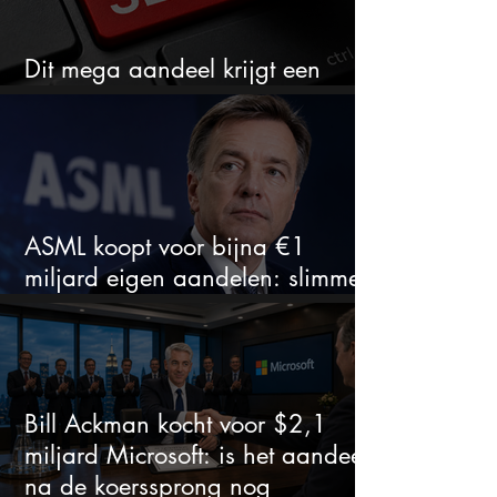
Dit mega aandeel krijgt een
zeldzaam verkoopadvies
ASML koopt voor bijna €1
miljard eigen aandelen: slimme
zet of dure timing?
Bill Ackman kocht voor $2,1
miljard Microsoft: is het aandeel
na de koerssprong nog