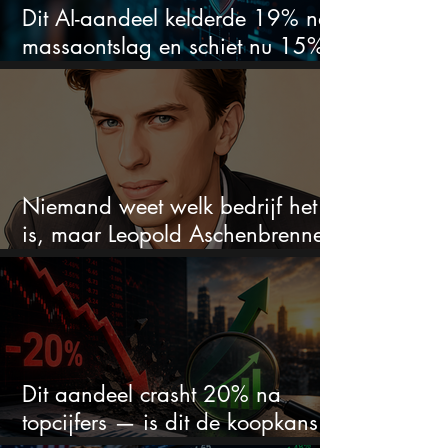
Dit AI-aandeel kelderde 19% na
massaontslag en schiet nu 15%
omhoog
Niemand weet welk bedrijf het
is, maar Leopold Aschenbrenner
zet er nu $500 miljoen op
Dit aandeel crasht 20% na
topcijfers — is dit de koopkans