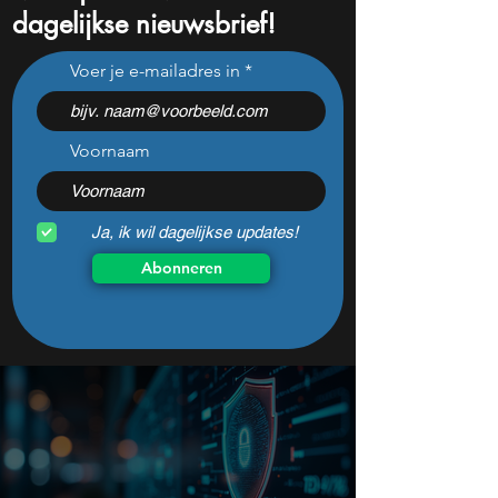
dagelijkse nieuwsbrief!
Wat hebben Box 3 &
Box 3 vs België: 
Voer je e-mailadres in
Noorwegen met elkaar
groeit uw vermo
gemeen?
sneller?
Voornaam
Ja, ik wil dagelijkse updates!
Abonneren