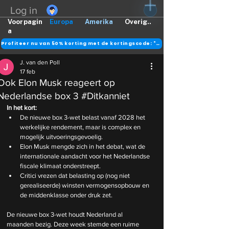
Log in
Voorpagin
Europa
Amerika
Overig..
a
Profiteer nu van 50% korting met de kortingscode: "DANK"
J. van den Poll
17 feb
Ook Elon Musk reageert op
Nederlandse box 3 #Ditkanniet
In het kort:
De nieuwe box 3-wet belast vanaf 2028 het 
werkelijke rendement, maar is complex en 
mogelijk uitvoeringsgevoelig.
Elon Musk mengde zich in het debat, wat de 
internationale aandacht voor het Nederlandse 
fiscale klimaat onderstreept.
Critici vrezen dat belasting op (nog niet 
gerealiseerde) winsten vermogensopbouw en 
de middenklasse onder druk zet.
De nieuwe box 3-wet houdt Nederland al 
maanden bezig. Deze week stemde een ruime 