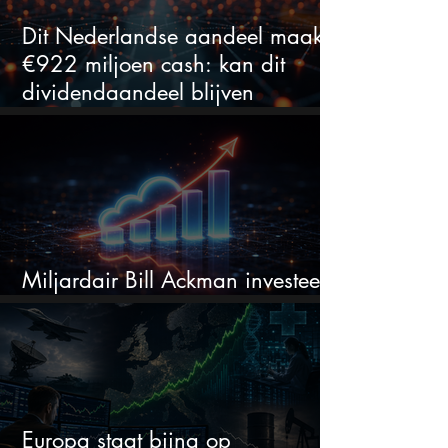
Dit Nederlandse aandeel maakt
€922 miljoen cash: kan dit
dividendaandeel blijven
verhogen?
Miljardair Bill Ackman investeert
miljarden in dit techaandeel
Europa staat bijna op