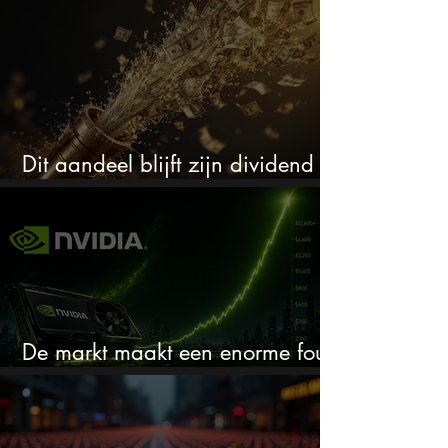
(één springt eruit)
Dit aandeel blijft zijn dividend
verhogen, wat er ook gebeurt
De markt maakt een enorme fout
bij Nvidia