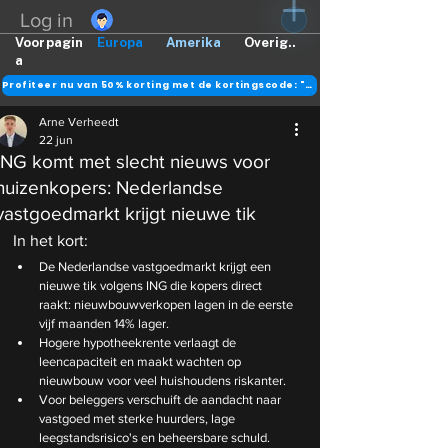
Log in
Voorpagin
Europa
Amerika
Overig..
a
Profiteer nu van 50% korting met de kortingscode: "DANK"
Arne Verheedt
22 jun
ING komt met slecht nieuws voor
huizenkopers: Nederlandse
vastgoedmarkt krijgt nieuwe tik
In het kort:
De Nederlandse vastgoedmarkt krijgt een 
nieuwe tik volgens ING die kopers direct 
raakt: nieuwbouwverkopen lagen in de eerste 
vijf maanden 14% lager.
Hogere hypotheekrente verlaagt de 
leencapaciteit en maakt wachten op 
nieuwbouw voor veel huishoudens riskanter.
Voor beleggers verschuift de aandacht naar 
vastgoed met sterke huurders, lage 
leegstandsrisico's en beheersbare schuld.