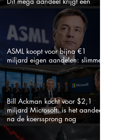
Dit mega aandeel krijgt een
zeldzaam verkoopadvies
ASML koopt voor bijna €1
miljard eigen aandelen: slimme
zet of dure timing?
Bill Ackman kocht voor $2,1
miljard Microsoft: is het aandeel
na de koerssprong nog
aantrekkelijk?