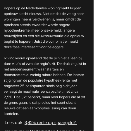
Kopers op de Nederlandse woningmarkt krijgen 
opnieuw slecht nieuws. Niet omdat de vraag naar 
woningen ineens verdwenen is, maar omdat de 
optelsom steeds zwaarder wordt: hogere 
hypotheekrente, meer onzekerheid, langere 
bouwtijden en een nieuwbouwmarkt die opnieuw 
begint te haperen. Juist die combinatie maakt 
deze fase interessant voor beleggers.
Ik vind vooral opvallend dat de pijn niet alleen bij 
dure villa's of zwakke regio's zit. De druk zit juist in 
het middensegment waar starters en 
doorstromers al weinig ruimte hebben. De laatste 
stijging van de populaire hypotheekrente met 
ongeveer 25 basispunten sinds begin dit jaar 
verlaagt de maximale leencapaciteit met circa 
2,5%. Dat lijkt beperkt, maar voor kopers die al tot 
de grens gaan, is dat precies het soort slecht 
nieuws dat een aankoopbeslissing kan doen 
kantelen.
Lees ook: 
3,42% rente op spaargeld? 