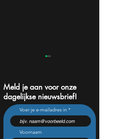
Meld je aan voor onze
dagelijkse nieuwsbrief!
10.000 euro investeren?
12% dividend bij d
Voer je e-mailadres in
Deze ETF haalde ruim 10%
aandeel: koopkan
per jaar
keiharde valkuil?
Voornaam