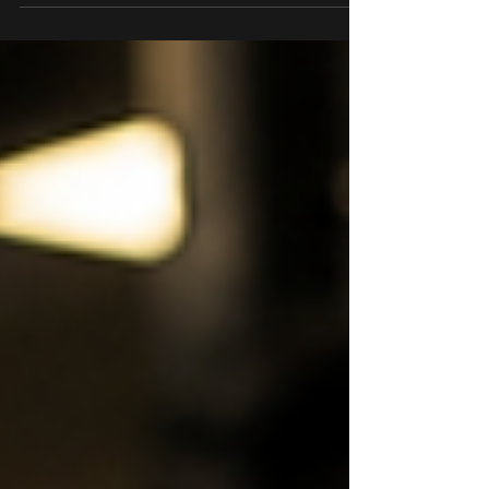
bekende belegger houdt grote shortposities
tegen AI en chipaandelen aan. Tegelijkertijd
blijft de Amerikaanse beurs nieuwe
recordstanden bereiken. Terwijl de S&P 500
opnieuw een recordhoogte bereikt en
technologieaandelen hard herstellen, blijft
één van de bekendste beleggers ter wereld
juist waarschuwen voor een forse
beursdaling. Michael Burry, die
wereldberoemd werd door zijn succesvoll