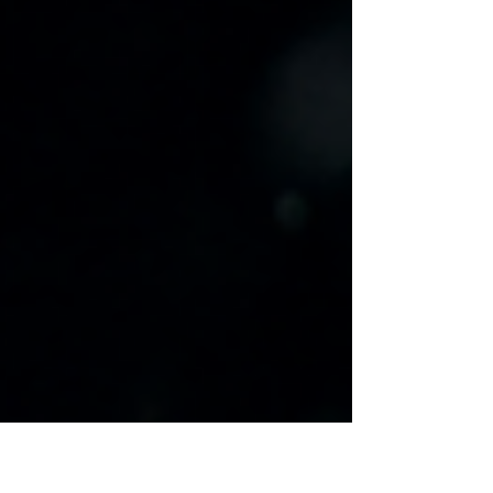
De aandacht van beleggers gaat vaak uit naar
de Amerikaanse S&P 500 en de Nasdaq, maar
deze week gebeurde er ook in Europa iets
opvallends. De Stoxx 600, de belangrijkste
beursindex van Europa, sloot voor het eerst
ooit boven de 656 punten. Daarmee staat de
index dit jaar on