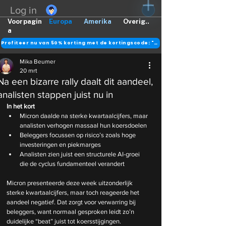
Log in
Voorpagin
Europa
Amerika
Overig..
a
Profiteer nu van 50% korting met de kortingscode: "DANK"
Mika Beumer
20 mrt
Na een bizarre rally daalt dit aandeel,
analisten stappen juist nu in
In het kort
Micron daalde na sterke kwartaalcijfers, maar 
analisten verhogen massaal hun koersdoelen
Beleggers focussen op risico’s zoals hoge 
investeringen en piekmarges
Analisten zien juist een structurele AI-groei 
die de cyclus fundamenteel verandert
Micron presenteerde deze week uitzonderlijk 
sterke kwartaalcijfers, maar toch reageerde het 
aandeel negatief. Dat zorgt voor verwarring bij 
beleggers, want normaal gesproken leidt zo’n 
duidelijke “beat” juist tot koersstijgingen. 