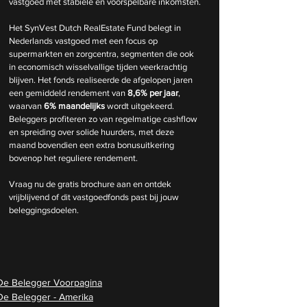
vastgoed met stabiele en voorspelbare inkomsten.
Het SynVest Dutch RealEstate Fund belegt in 
Nederlands vastgoed met een focus op 
supermarkten en zorgcentra, segmenten die ook 
in economisch wisselvallige tijden veerkrachtig 
blijven. Het fonds realiseerde de afgelopen jaren 
een gemiddeld rendement van 
8,6% per jaar
, 
waarvan 
6% maandelijks
 wordt uitgekeerd. 
Beleggers profiteren zo van regelmatige cashflow 
en spreiding over solide huurders, met deze 
maand bovendien een extra bonusuitkering 
bovenop het reguliere rendement.
Vraag nu de gratis brochure aan en ontdek 
vrijblijvend of dit vastgoedfonds past bij jouw 
beleggingsdoelen.
De Belegger Voorpagina
De Belegger - Amerika