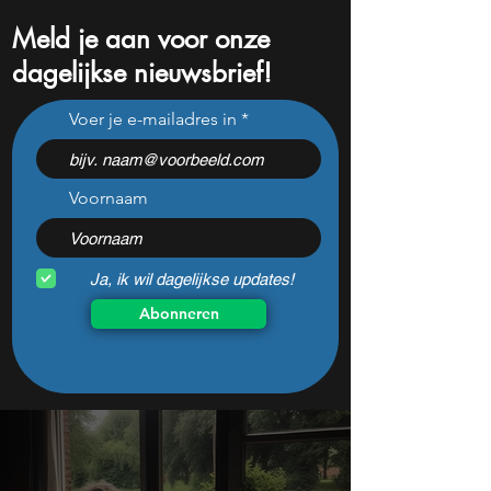
Meld je aan voor onze
dagelijkse nieuwsbrief!
Omzetstijging van 47
Tanken wordt pijnl
Voer je e-mailadres in
procent voor dit
olie +5% en prijze
Nederlandse bedrijf
stijgen
Voornaam
Ja, ik wil dagelijkse updates!
Abonneren