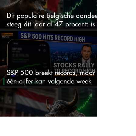
Dit populaire Belgische aandeel
steeg dit jaar al 47 procent: is er
ruimte voor meer?
S&P 500 breekt records, maar
één cijfer kan volgende week
alles veranderen
Van loser naar winnaar op het
Damrak: hoeveel kan dit