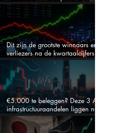
daalde: mooie koopkans?
Dit zijn de grootste winnaars en
verliezers na de kwartaalcijfers
(2 springen eruit)
€5.000 te beleggen? Deze 3 AI-
infrastructuuraandelen liggen nu
in de uitverkoop