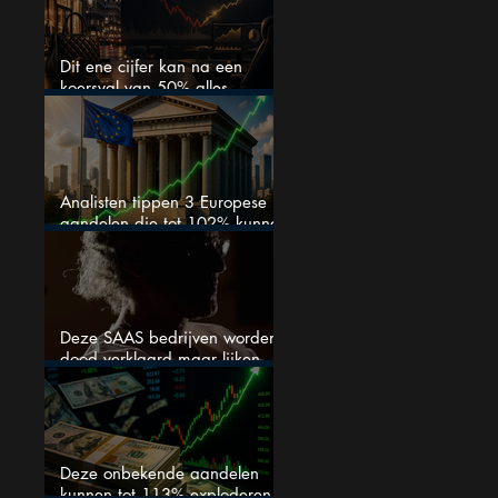
Dit ene cijfer kan na een
koersval van 50% alles
veranderen
Analisten tippen 3 Europese
aandelen die tot 102% kunnen
stijgen
Deze SAAS bedrijven worden
dood verklaard maar lijken
springlevend
Deze onbekende aandelen
kunnen tot 113% exploderen