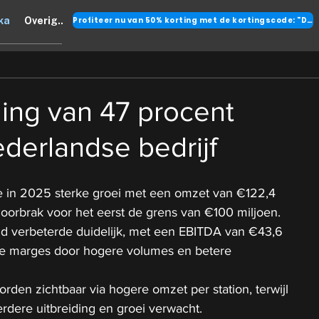
Profiteer nu van 50% korting met de kortingscode: "DANK"
ka
Overig..
ing van 47 procent
ederlandse bedrijf
e in 2025 sterke groei met een omzet van €122,4 
doorbrak voor het eerst de grens van €100 miljoen.
d verbeterde duidelijk, met een EBITDA van €43,6 
de marges door hogere volumes en betere 
den zichtbaar via hogere omzet per station, terwijl 
rdere uitbreiding en groei verwacht.