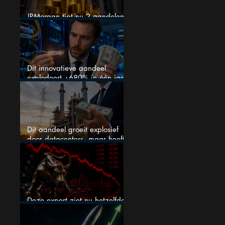
JPMorgan tipt nu 2 aandelen
voor augustus
Dit innovatieve aandeel
explodeert +680% in één jaar
en blijft maar stijgen
Dit aandeel groeit explosief
door datacenters, maar heeft
tientallen miljarden nodig
Deze expert ziet nu hetzelfde
als voor de crash van 1987