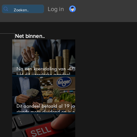
Log in
Net binnen..
Na een koersdaling van -47%
lijkt dit ijzersterke aandeel
aantrekkelijker dan ooit
Dit aandeel betaald al 19 jaar
steeds meer dividend en is nu
goedkoop