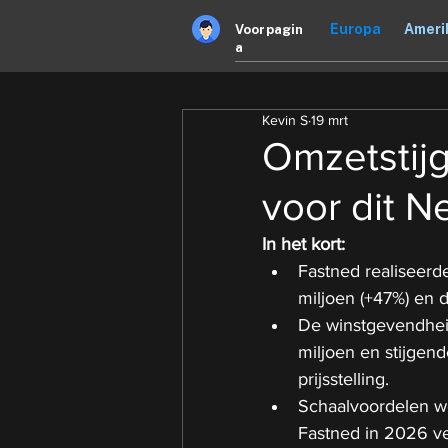
Europa
Ameri
Voorpagin
a
Kevin S
19 mrt
Omzetstijg
voor dit N
In het kort:
Fastned realiseerd
miljoen (+47%) en 
De winstgevendhei
miljoen en stijgen
prijsstelling.
Schaalvoordelen wor
Fastned in 2026 ve