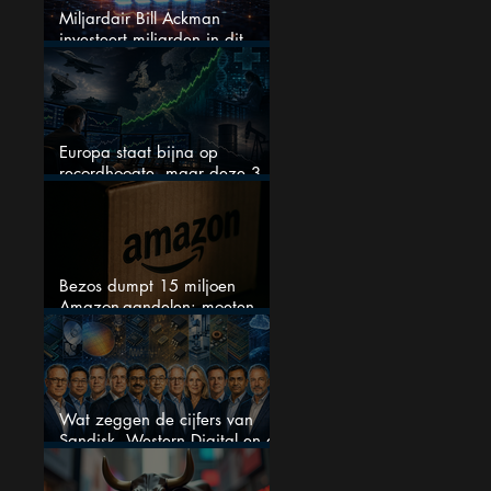
Miljardair Bill Ackman
investeert miljarden in dit
techaandeel
Europa staat bijna op
recordhoogte, maar deze 3
sectoren vallen nu op
Bezos dumpt 15 miljoen
Amazon-aandelen: moeten
beleggers zich zorgen maken?
Wat zeggen de cijfers van
Sandisk, Western Digital en de
AI-Infrastructuur aandelen mij
werkelijk