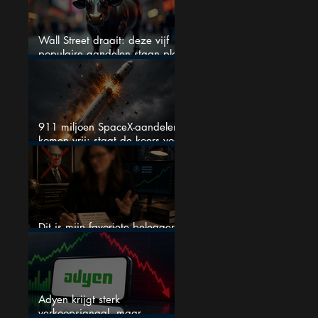
Wall Street draait: deze vijf
populaire aandelen staan plots
onder spanning
911 miljoen SpaceX-aandelen
komen vrij: staat de koers voor
een nieuwe crash?
Dit is mijn favoriete belegger…
en het is niet Warren Buffett
Adyen krijgt sterk
verkoopsignaal, maar