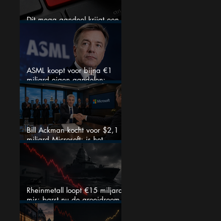
Dit mega aandeel krijgt een
zeldzaam verkoopadvies
ASML koopt voor bijna €1
miljard eigen aandelen:
slimme zet of dure timing?
Bill Ackman kocht voor $2,1
miljard Microsoft: is het
aandeel na de koerssprong
nog aantrekkelijk?
Rheinmetall loopt €15 miljard
mis: barst nu de groeidroom
van het defensiebedrijf?