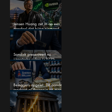
analisten zien juist een
koopkans
Jensen Huang zet in op een
aandeel dat bijna niemand
kent
Sandisk presenteert nu
ijzersterke cijfers (+372%
omzetgroei), toch zakt het
aandeel weg
Beleggers opgelet: Dit aandeel
rendeert al decennia en moet
op je watchlist staan!