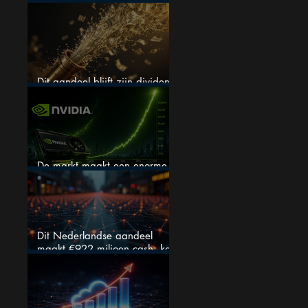
(één springt eruit)
Dit aandeel blijft zijn dividend
verhogen, wat er ook gebeurt
De markt maakt een enorme
fout bij Nvidia
Dit Nederlandse aandeel
maakt €922 miljoen cash: kan
dit dividendaandeel blijven
verhogen?