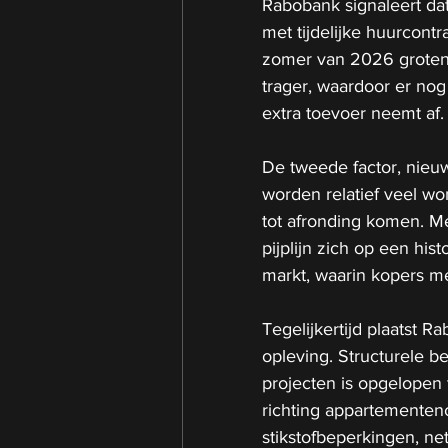
Rabobank signaleert dat
met tijdelijke huurcontr
zomer van 2026 grotend
trager, waardoor er nog e
extra toevoer neemt af.
De tweede factor, nieuw
worden relatief veel w
tot afronding komen. M
pijplijn zich op een hist
markt, waarin kopers m
Tegelijkertijd plaatst 
opleving. Structurele b
projecten is opgelopen 
richting appartementen
stikstofbeperkingen, ne