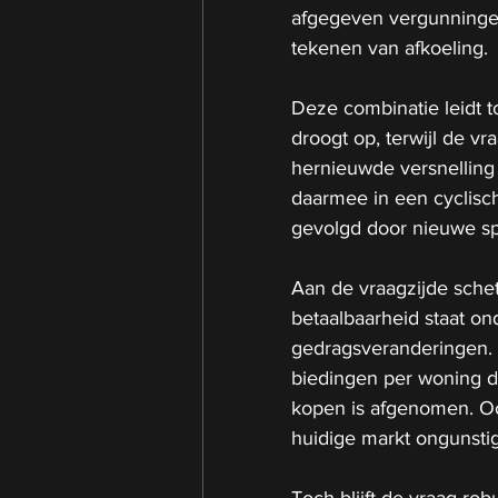
afgegeven vergunninge
tekenen van afkoeling.
Deze combinatie leidt t
droogt op, terwijl de vra
hernieuwde versnelling 
daarmee in een cyclisch 
gevolgd door nieuwe s
Aan de vraagzijde sch
betaalbaarheid staat ond
gedragsveranderingen. I
biedingen per woning d
kopen is afgenomen. O
huidige markt ongunsti
Toch blijft de vraag robu