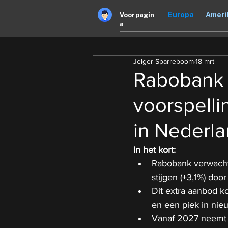
Europa
Ameri
Voorpagin
a
Jelger Sparreboom
18 mrt
Rabobank 
voorspelli
in Nederl
In het kort:
Rabobank verwacht
stijgen (±3,1%) door
Dit extra aanbod k
en een piek in ni
Vanaf 2027 neemt he