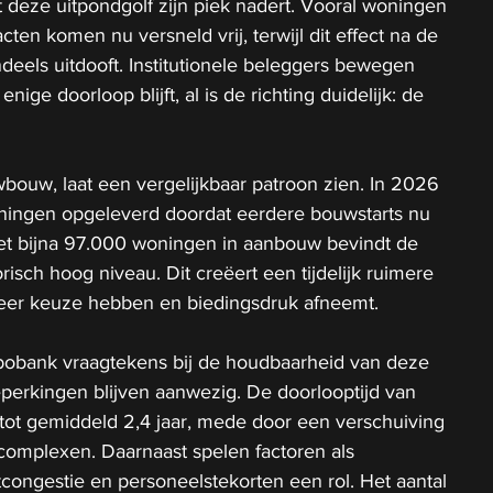
 deze uitpondgolf zijn piek nadert. Vooral woningen 
acten komen nu versneld vrij, terwijl dit effect na de 
eels uitdooft. Institutionele beleggers bewegen 
nige doorloop blijft, al is de richting duidelijk: de 
bouw, laat een vergelijkbaar patroon zien. In 2026 
oningen opgeleverd doordat eerdere bouwstarts nu 
et bijna 97.000 woningen in aanbouw bevindt de 
orisch hoog niveau. Dit creëert een tijdelijk ruimere 
eer keuze hebben en biedingsdruk afneemt.
Rabobank vraagtekens bij de houdbaarheid van deze 
eperkingen blijven aanwezig. De doorlooptijd van 
tot gemiddeld 2,4 jaar, mede door een verschuiving 
complexen. Daarnaast spelen factoren als 
tcongestie en personeelstekorten een rol. Het aantal 