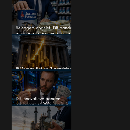
omzetgroei), toch zakt het
aandeel weg
Beleggers opgelet: Dit aandeel
rendeert al decennia en moet
op je watchlist staan!
JPMorgan tipt nu 2 aandelen
voor augustus
Dit innovatieve aandeel
explodeert +680% in één jaar
en blijft maar stijgen