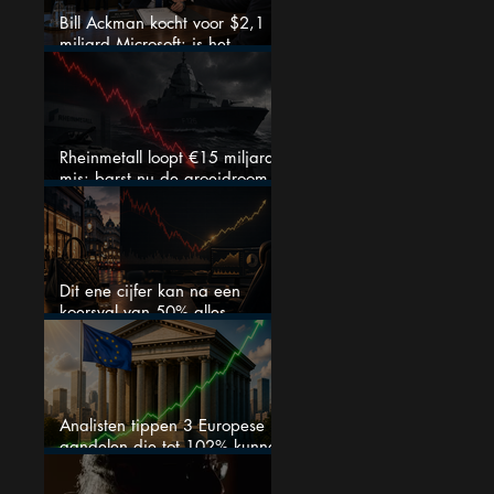
Bill Ackman kocht voor $2,1
miljard Microsoft: is het
aandeel na de koerssprong
nog aantrekkelijk?
Rheinmetall loopt €15 miljard
mis: barst nu de groeidroom
van het defensiebedrijf?
Dit ene cijfer kan na een
koersval van 50% alles
veranderen
Analisten tippen 3 Europese
aandelen die tot 102% kunnen
stijgen