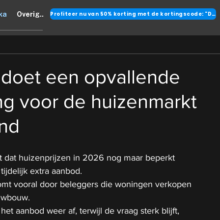
Profiteer nu van 50% korting met de kortingscode: "DANK"
ka
Overig..
doet een opvallende
ng voor de huizenmarkt
and
 dat huizenprijzen in 2026 nog maar beperkt 
 tijdelijk extra aanbod.
omt vooral door beleggers die woningen verkopen 
euwbouw.
t aanbod weer af, terwijl de vraag sterk blijft, 