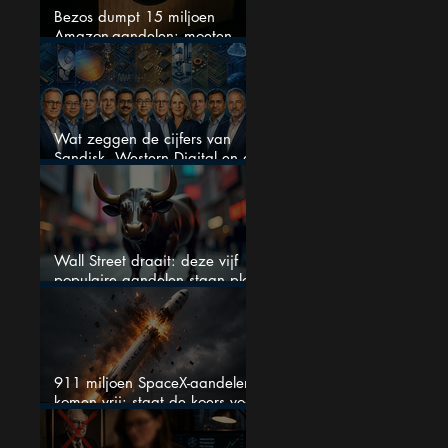
Bezos dumpt 15 miljoen
Amazon-aandelen: moeten
beleggers zich zorgen maken?
Wat zeggen de cijfers van
Sandisk, Western Digital en de
AI-Infrastructuur aandelen mij
werkelijk
Wall Street draait: deze vijf
populaire aandelen staan plots
onder spanning
911 miljoen SpaceX-aandelen
komen vrij: staat de koers voor
een nieuwe crash?