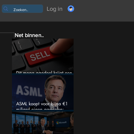
Log in
Net binnen..
Dit mega aandeel krijgt een
zeldzaam verkoopadvies
ASML koopt voor bijna €1
miljard eigen aandelen:
slimme zet of dure timing?