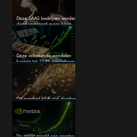
Deze SAAS bedrijven worden
dood verklaard maar lijken
springlevend
Deze onbekende aandelen
kunnen tot 113% exploderen
(één springt eruit)
Dit aandeel blijft zijn dividend
verhogen, wat er ook gebeurt
De markt maakt een enorme