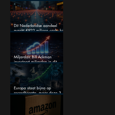
fout bij Nvidia
Dit Nederlandse aandeel
maakt €922 miljoen cash: kan
dit dividendaandeel blijven
verhogen?
Miljardair Bill Ackman
investeert miljarden in dit
techaandeel
Europa staat bijna op
recordhoogte, maar deze 3
sectoren vallen nu op