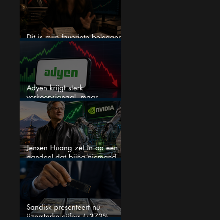
Dit is mijn favoriete belegger…
en het is niet Warren Buffett
Adyen krijgt sterk
verkoopsignaal, maar
analisten zien juist een
koopkans
Jensen Huang zet in op een
aandeel dat bijna niemand
kent
Sandisk presenteert nu
ijzersterke cijfers (+372%