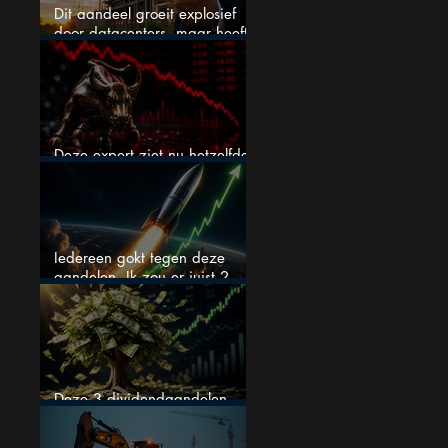
Dit aandeel groeit explosief
door datacenters, maar heeft
tientallen miljarden nodig
Deze expert ziet nu hetzelfde
als voor de crash van 1987
Iedereen gokt tegen deze
aandelen. Ik zou er juist 2
kopen
Deze 3 dividendaandelen
kunnen binnenkort flink stijgen