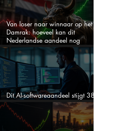
Van loser naar winnaar op het
Damrak: hoeveel kan dit
Nederlandse aandeel nog
stijgen?
Dit AI-softwareaandeel stijgt 38%
en zet de SaaS-crash op zijn kop