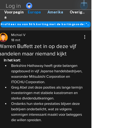
Log in
Voorpagin
Europa
Amerika
Overig..
a
Profiteer nu van 50% korting met de kortingscode: "DANK"
Michiel V
18 mrt
Warren Buffett zet in op deze vijf
aandelen maar niemand kijkt
In het kort:
Berkshire Hathaway heeft grote belangen 
opgebouwd in vijf Japanse handelsbedrijven, 
waaronder Mitsubishi Corporation en 
ITOCHU Corporation.
Greg Abel ziet deze posities als lange termijn 
investeringen met stabiele kasstromen en 
sterke dividenduitkeringen.
Ondanks hun sterke prestaties blijven deze 
bedrijven onderbelicht, wat ze volgens 
sommigen interessant maakt voor beleggers 
die willen spreiden.