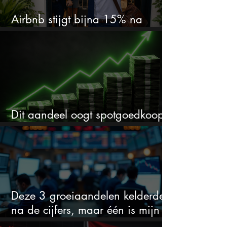
Airbnb stijgt bijna 15% na
cijfers: vooral dit AI-cijfer valt op
Dit aandeel oogt spotgoedkoop
voor hoeveel het kan stijgen
Deze 3 groeiaandelen kelderden
na de cijfers, maar één is mijn
duidelijke favoriet