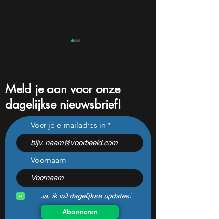
Meld je aan voor onze
dagelijkse nieuwsbrief!
Dit AI aandeel groeit
Is Meta nog koop
Voer je e-mailadres in
explosief en kan de grote
of wordt het tijd 
winnaar van AI worden
verkopen?
Voornaam
Ja, ik wil dagelijkse updates!
Abonneren