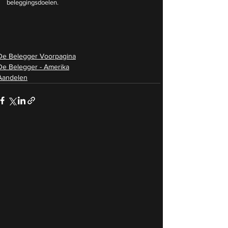
beleggingsdoelen.
De Belegger Voorpagina
De Belegger - Amerika
Aandelen