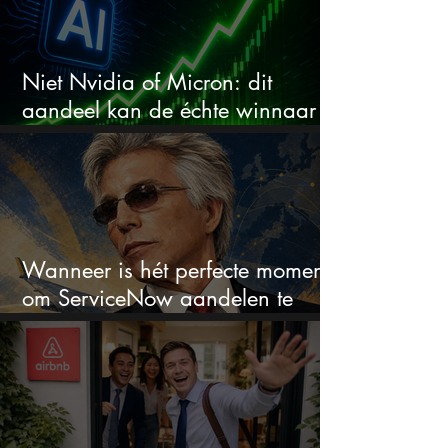
Niet Nvidia of Micron: dit
aandeel kan de échte winnaar
van de AI-race worden
Wanneer is hét perfecte moment
om ServiceNow aandelen te
kopen?